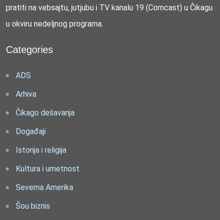
pratiti na vebsajtu, jutjubu i TV kanalu 19 (Comcast) u Čikagu
u okviru nedeljnog programa.
Categories
ADS
Arhiva
Čikago dešavanja
Događaji
Istorija i religija
Kultura i umetnost
Severna Amerika
Šou biznis