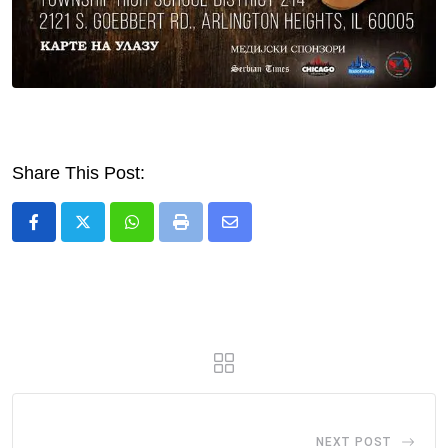
Share This Post:
Whatsapp
Print
Share
via
Email
NEXT POST