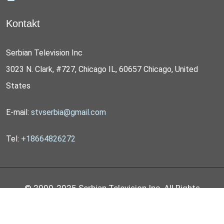
Kontakt
Serbian Television Inc
3023 N. Clark, #727, Chicago IL, 60657 Chicago, United
States
E-mail:
stvserbia@gmail.com
Tel:
+18664826272
© 2000-2025 Serbian Television Inc. All Rights
Reserved by
STV