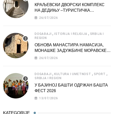
КРАЉЕВСКИ ДВОРСКИ КОМПЛЕКС
НА ДЕДИЊУ –ТУРИСТИЧКА
АТРАКЦИЈА
26/07/2026
,
,
DOGAĐAJI
ISTORIJA I RELIGIJA
SRBIJA I
REGION
ОБНОВА МАНАСТИРА НАМАСИЈА,
МОНАШКЕ ЗАДУЖБИНЕ МОРАВСКЕ
СРБИЈЕ
26/07/2026
,
,
,
DOGAĐAJI
KULTURA I UMETNOST
SPORT
SRBIJA I REGION
У БАЈИНОЈ БАШТИ ОДРЖАН БАШТА
ФЕСТ 2026
13/07/2026
KATEGORIJE