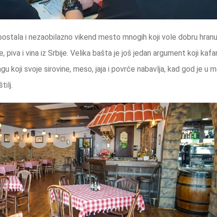
ostala i nezaobilazno vikend mesto mnogih koji vole dobru hranu
, piva i vina iz Srbije. Velika bašta je još jedan argument koji kaf
u koji svoje sirovine, meso, jaja i povrće nabavlja, kad god je u 
ilj.