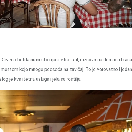
. Crveno beli karirani stolnjaci, etno stil, raznovrsna domaća hrana
m mestom koje mnoge podseća na zavičaj. To je verovatno i jeda
og je kvalitetna usluga i jela sa roštilja.