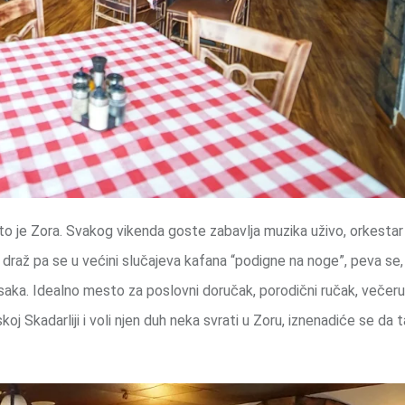
za to je Zora. Svakog vikenda goste zabavlja muzika uživo, orkestar
raž pa se u većini slučajeva kafana “podigne na noge”, peva se, j
saka. Idealno mesto za poslovni doručak, porodični ručak, večeru
koj Skadarliji i voli njen duh neka svrati u Zoru, iznenadiće se da