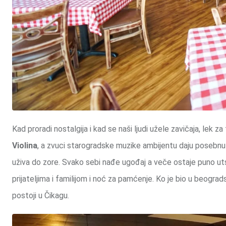
Kad proradi nostalgija i kad se naši ljudi užele zavičaja, lek 
Violina
, a zvuci starogradske muzike ambijentu daju posebnu d
uživa do zore. Svako sebi nađe ugođaj a veče ostaje puno ut
prijateljima i familijom i noć za pamćenje. Ko je bio u beograds
postoji u Čikagu.