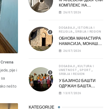
КОМПЛЕКС НА
ДЕДИЊУ –
26/07/2026
ТУРИСТИЧКА
АТРАКЦИЈА
,
DOGAĐAJI
ISTORIJA I
,
RELIGIJA
SRBIJA I REGION
ОБНОВА МАНАСТИРА
НАМАСИЈА, МОНАШКЕ
ЗАДУЖБИНЕ
26/07/2026
МОРАВСКЕ СРБИЈЕ
Crvena
,
DOGAĐAJI
KULTURA I
,
,
ede, pije i
UMETNOST
SPORT
SRBIJA I REGION
 sa
У БАЈИНОЈ БАШТИ
ОДРЖАН БАШТА
 tako nešto
ФЕСТ 2026
13/07/2026
KATEGORIJE