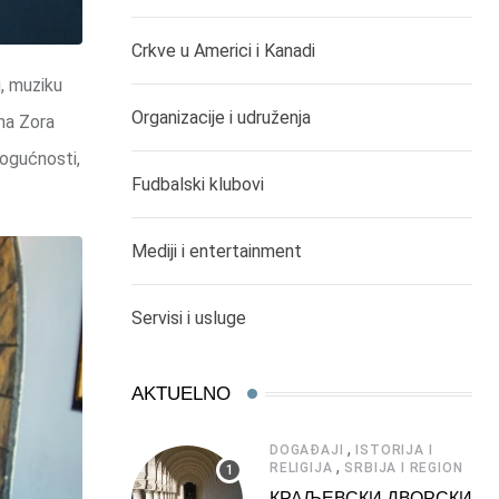
Crkve u Americi i Kanadi
, muziku
Organizacije i udruženja
ana Zora
mogućnosti,
Fudbalski klubovi
Mediji i entertainment
Servisi i usluge
AKTUELNO
,
DOGAĐAJI
ISTORIJA I
,
RELIGIJA
SRBIJA I REGION
КРАЉЕВСКИ ДВОРСКИ