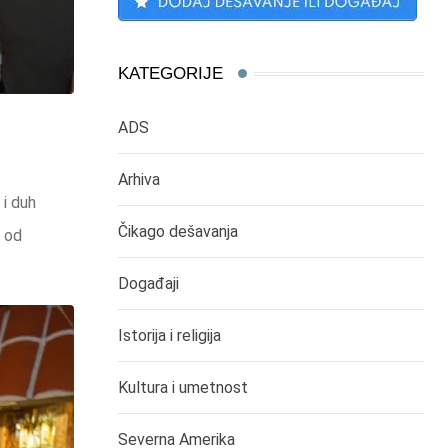
KATEGORIJE
ADS
Arhiva
 i duh
Čikago dešavanja
n od
Događaji
Istorija i religija
Kultura i umetnost
Severna Amerika