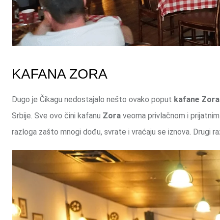
KAFANA ZORA
Dugo je Čikagu nedostajalo nešto ovako poput
kafane Zora
Srbije. Sve ovo čini kafanu
Zora
veoma privlačnom i prijatni
razloga zašto mnogi dođu, svrate i vraćaju se iznova. Drugi razl