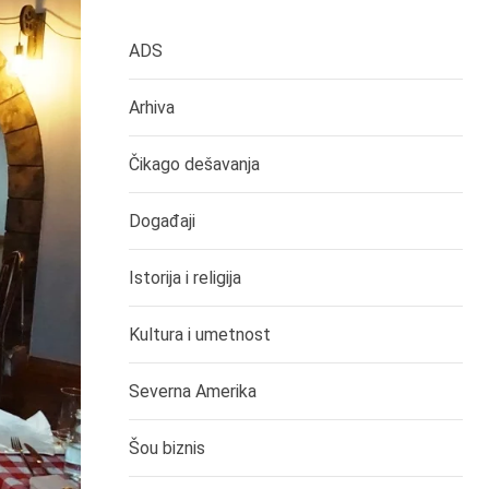
ADS
Arhiva
Čikago dešavanja
Događaji
Istorija i religija
Kultura i umetnost
Severna Amerika
Šou biznis