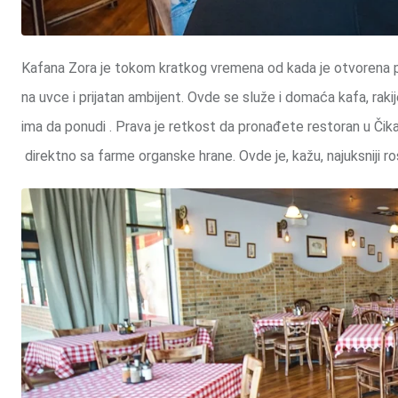
Kafana Zora je tokom kratkog vremena od kada je otvorena p
na uvce i prijatan ambijent. Ovde se služe i domaća kafa, rakije
ima da ponudi . Prava je retkost da pronađete restoran u Čikag
direktno sa farme organske hrane. Ovde je, kažu, najuksniji rošt