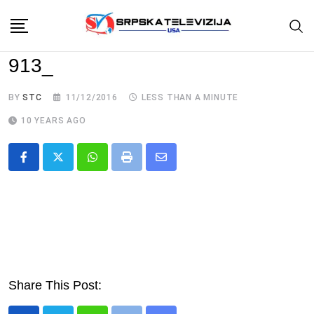
Skip
to
content
913_
BY
STC
11/12/2016
LESS THAN A MINUTE
10 YEARS AGO
Whatsapp
Print
Share
via
Email
Share This Post: