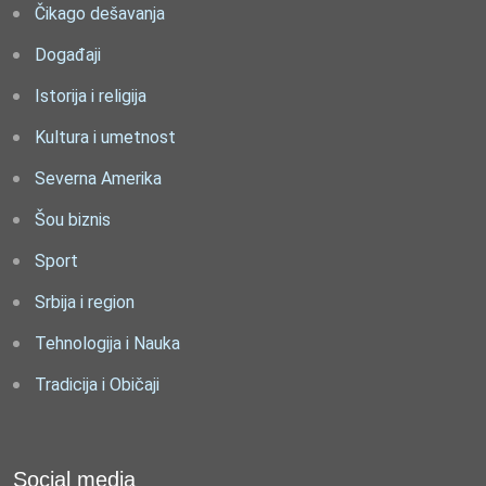
Čikago dešavanja
Događaji
Istorija i religija
Kultura i umetnost
Severna Amerika
Šou biznis
Sport
Srbija i region
Tehnologija i Nauka
Tradicija i Običaji
Social media