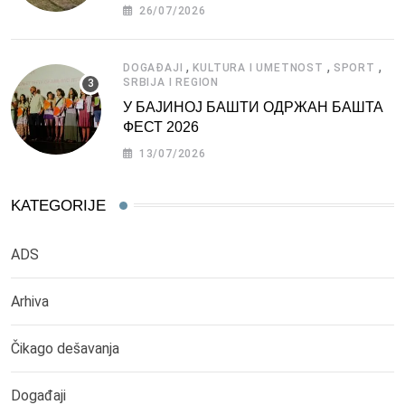
СРБИЈЕ
26/07/2026
,
,
,
DOGAĐAJI
KULTURA I UMETNOST
SPORT
SRBIJA I REGION
У БАЈИНОЈ БАШТИ ОДРЖАН БАШТА
ФЕСТ 2026
13/07/2026
KATEGORIJE
ADS
Arhiva
Čikago dešavanja
Događaji