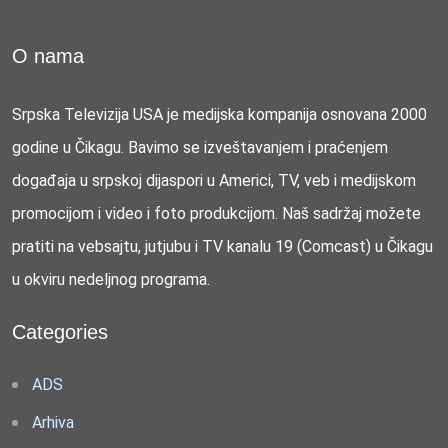
O nama
Srpska Televizija USA je medijska kompanija osnovana 2000
godine u Čikagu. Bavimo se izveštavanjem i praćenjem
događaja u srpskoj dijaspori u Americi, TV, veb i medijskom
promocijom i video i foto produkcijom. Naš sadržaj možete
pratiti na vebsajtu, jutjubu i TV kanalu 19 (Comcast) u Čikagu
u okviru nedeljnog programa.
Categories
ADS
Arhiva