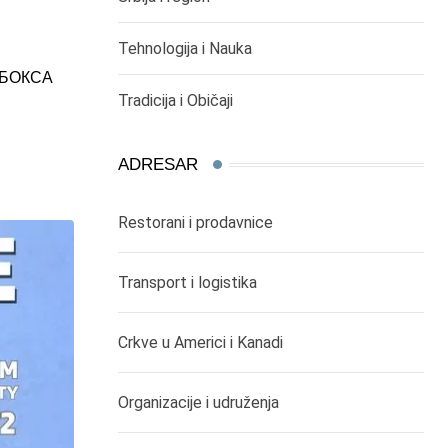
Tehnologija i Nauka
-БОКСА
,
SPORT
SRBIJA I REGION
Tradicija i Običaji
START FUDBALSKOG PRVENSTVA SRBIJE
ADRESAR
22/07/2024
Restorani i prodavnice
Transport i logistika
Crkve u Americi i Kanadi
Organizacije i udruženja