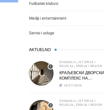
Fudbalski klubovi
Mediji i entertainment
Servisi i usluge
AKTUELNO
,
DOGAĐAJI
ISTORIJA I
,
RELIGIJA
SRBIJA I REGION
КРАЉЕВСКИ ДВОРСКИ
КОМПЛЕКС НА
ДЕДИЊУ –
26/07/2026
ТУРИСТИЧКА
АТРАКЦИЈА
,
DOGAĐAJI
ISTORIJA I
,
RELIGIJA
SRBIJA I REGION