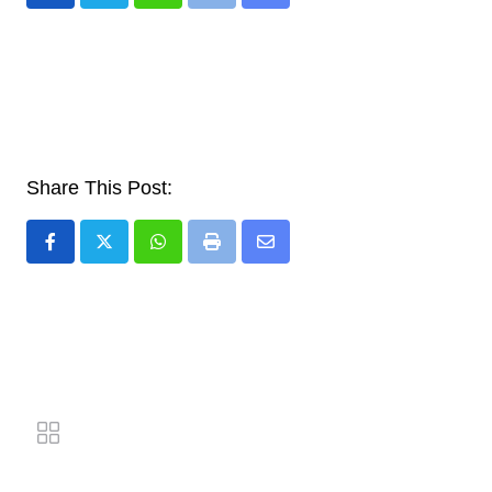
Whatsapp
Print
Share
via
Email
Share This Post:
Whatsapp
Print
Share
via
Email