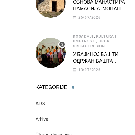
ОБНОВА МАНАСТИРА
НАМАСИЈА, МОНАШКЕ
ЗАДУЖБИНЕ
26/07/2026
МОРАВСКЕ СРБИЈЕ
,
DOGAĐAJI
KULTURA I
,
,
UMETNOST
SPORT
SRBIJA I REGION
У БАЈИНОЈ БАШТИ
ОДРЖАН БАШТА
ФЕСТ 2026
13/07/2026
KATEGORIJE
ADS
Arhiva
Čikago dešavanja