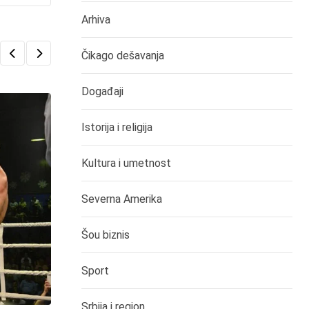
Arhiva
Čikago dešavanja
Događaji
Istorija i religija
Kultura i umetnost
Severna Amerika
Šou biznis
Sport
Srbija i region