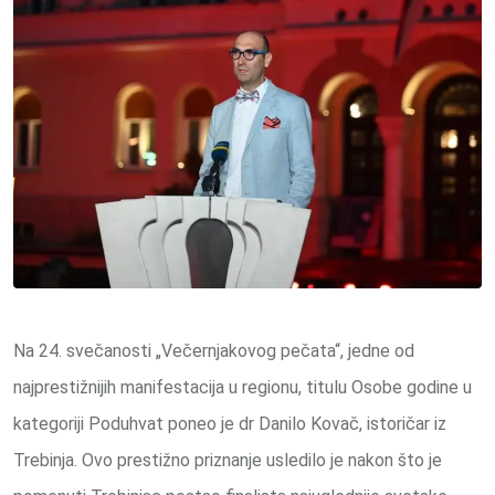
Na 24. svečanosti „Večernjakovog pečata“, jedne od
najprestižnijih manifestacija u regionu, titulu Osobe godine u
kategoriji Poduhvat poneo je dr Danilo Kovač, istoričar iz
Trebinja. Ovo prestižno priznanje usledilo je nakon što je