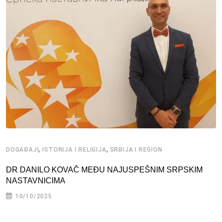
,
,
DOGAĐAJI
ISTORIJA I RELIGIJA
SRBIJA I REGION
DR DANILO KOVAČ MEĐU NAJUSPEŠNIM SRPSKIM
NASTAVNICIMA
10/10/2025