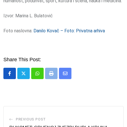
humanost, poduhvat, sport, kultura i scena, nauka i medicina.
Izvor: Marina L. Bulatović
Foto naslovna:
Danilo Kovač – Foto: Privatna arhiva
Share This Post:
Whatsapp
Print
Share
via
Email
PREVIOUS POST