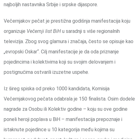
najboljih nastavnika Srbije i srpske dijaspore.
Večernjakov pečat je prestižna godišnja manifestacija koju
organizuje
Večernji list
BiH
u saradnji s više regionalnih
televizija. Zbog svog glamura i značaja, često se opisuje kao
„evropski Oskar“. Cilj manifestacije je da oda priznanje
pojedincima i kolektivima koji su svojim delovanjem i
postignućima ostvarili izuzetne uspehe.
Iz šireg spiska od preko 1000 kandidata, Komisija
Večernjakovog pečata odabrala je 150 finalista. Osim dodele
nagrade za Osobu ili Kolektiv godine – koju su ove godine
poneli heroji poplava u BiH – manifestacija prepoznaje i
istaknute pojedince u 10 kategorija među kojima su