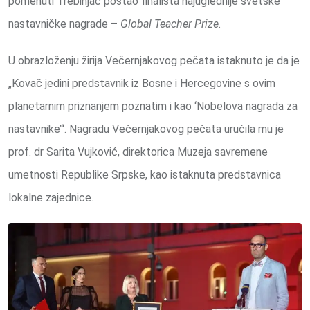
pomenuti Trebinjac postao finalista najuglednije svetske
nastavničke nagrade –
Global Teacher Prize
.
U obrazloženju žirija Večernjakovog pečata istaknuto je da je
„Kovač jedini predstavnik iz Bosne i Hercegovine s ovim
planetarnim priznanjem poznatim i kao ‘Nobelova nagrada za
nastavnike’“. Nagradu Večernjakovog pečata uručila mu je
prof. dr Sarita Vujković, direktorica Muzeja savremene
umetnosti Republike Srpske, kao istaknuta predstavnica
lokalne zajednice.