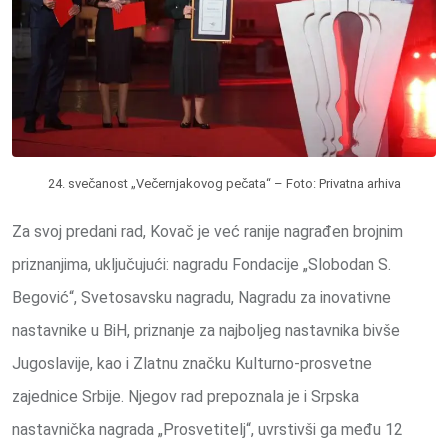
24. svečanost „Večernjakovog pečata“ – Foto: Privatna arhiva
Za svoj predani rad, Kovač je već ranije nagrađen brojnim
priznanjima, uključujući: nagradu Fondacije „Slobodan S.
Begović“, Svetosavsku nagradu, Nagradu za inovativne
nastavnike u BiH, priznanje za najboljeg nastavnika bivše
Jugoslavije, kao i Zlatnu značku Kulturno-prosvetne
zajednice Srbije. Njegov rad prepoznala je i Srpska
nastavnička nagrada „Prosvetitelj“, uvrstivši ga među 12