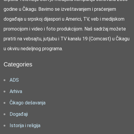
godine u Čikagu. Bavimo se izveštavanjem i praćenjem
događaja u srpskoj dijaspori u Americi, TV, veb i medijskom
promocijom i video i foto produkcijom. Naš sadržaj možete
pratiti na vebsajtu, jutjubu i TV kanalu 19 (Comcast) u Čikagu
u okviru nedeljnog programa.
Categories
ADS
Arhiva
Čikago dešavanja
Događaji
Istorija i religija