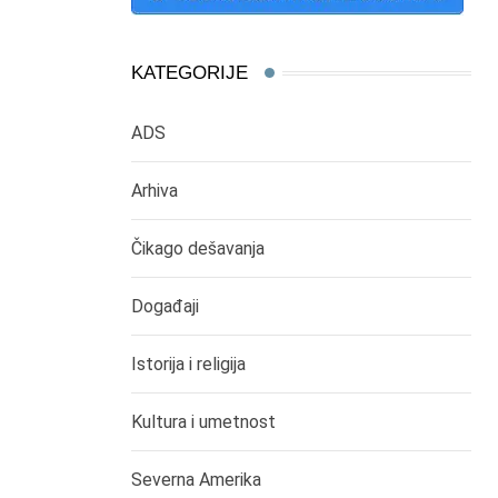
KATEGORIJE
ADS
Arhiva
Čikago dešavanja
Događaji
Istorija i religija
Kultura i umetnost
Severna Amerika