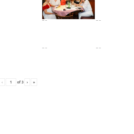
‹
of
3
›
»