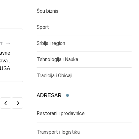
Šou biznis
Sport
Srbija i region
ST
lavne
Tehnologija i Nauka
ava ,
e USA
Tradicija i Običaji
ADRESAR
Restorani i prodavnice
Transport i logistika