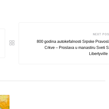
NEXT PO
800 godina autokefalnosti Srpske Pravos
Crkve – Proslava u manastiru Sveti S
Libertyvill