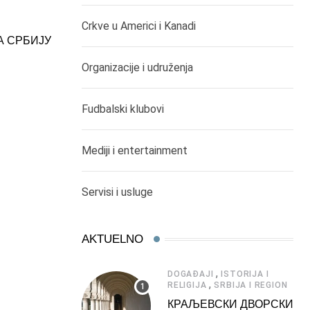
,
,
ČIKAGO DEŠAVANJA
DOGAĐAJI
SEVERNA AMERIKA
Crkve u Americi i Kanadi
А СРБИЈУ
PLUS RADIO – VAŠA POZITIVA
19/07/2017
Organizacije i udruženja
Fudbalski klubovi
Mediji i entertainment
Servisi i usluge
AKTUELNO
,
DOGAĐAJI
ISTORIJA I
,
RELIGIJA
SRBIJA I REGION
КРАЉЕВСКИ ДВОРСКИ