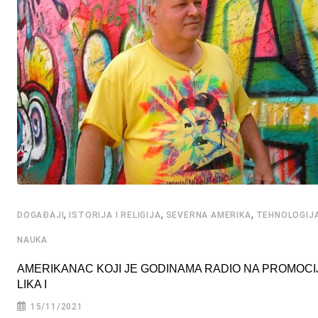
,
,
,
DOGAĐAJI
ISTORIJA I RELIGIJA
SEVERNA AMERIKA
TEHNOLOGIJA
NAUKA
AMERIKANAC KOJI JE GODINAMA RADIO NA PROMOCIJ
LIKA I
15/11/2021