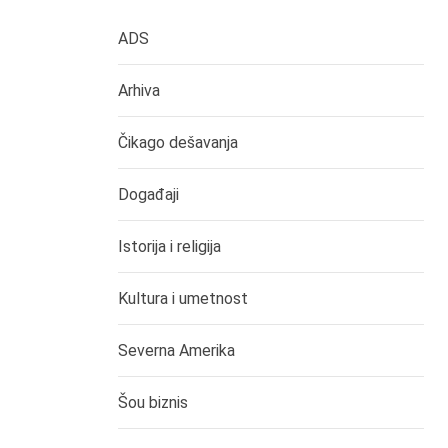
ADS
Arhiva
Čikago dešavanja
Događaji
Istorija i religija
Kultura i umetnost
Severna Amerika
Šou biznis