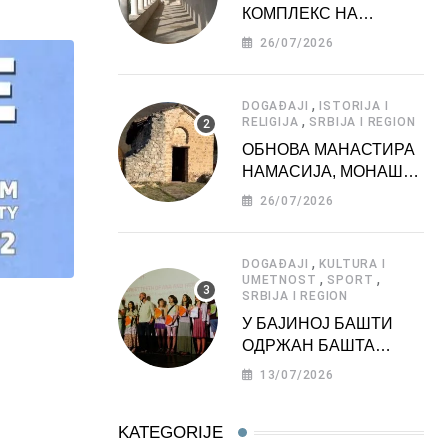
КОМПЛЕКС НА
ДЕДИЊУ –
26/07/2026
ТУРИСТИЧКА
АТРАКЦИЈА
,
DOGAĐAJI
ISTORIJA I
,
RELIGIJA
SRBIJA I REGION
ОБНОВА МАНАСТИРА
НАМАСИЈА, МОНАШКЕ
ЗАДУЖБИНЕ
26/07/2026
МОРАВСКЕ СРБИЈЕ
,
DOGAĐAJI
KULTURA I
,
,
UMETNOST
SPORT
SRBIJA I REGION
У БАЈИНОЈ БАШТИ
ОДРЖАН БАШТА
ФЕСТ 2026
13/07/2026
KATEGORIJE