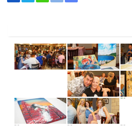
Whatsapp
Print
Share
via
Email