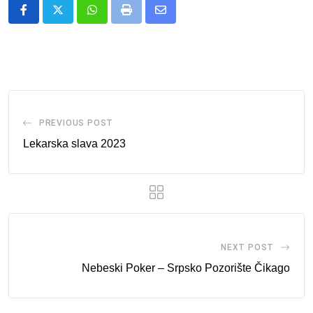
Whatsapp
Print
Share
via
Email
PREVIOUS POST
Lekarska slava 2023
NEXT POST
Nebeski Poker – Srpsko Pozorište Čikago