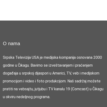
O nama
Srpska Televizija USA je medijska kompanija osnovana 2000
godine u Čikagu. Bavimo se izveštavanjem i praćenjem
događaja u srpskoj dijaspori u Americi, TV, veb i medijskom
promocijom i video i foto produkcijom. Naš sadržaj možete
pratiti na vebsajtu, jutjubu i TV kanalu 19 (Comcast) u Čikagu
u okviru nedeljnog programa.