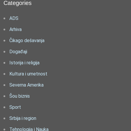
Categories
ADS
Arhiva
Čikago dešavanja
Događaji
Istorija i religija
Kultura i umetnost
Severna Amerika
Šou biznis
Sport
Srbija i region
Tehnologija i Nauka