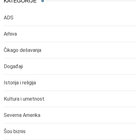
KATEGORIJE
ADS
Arhiva
Čikago dešavanja
Događaji
Istorija i religija
Kultura i umetnost
Severna Amerika
Šou biznis