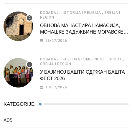
,
,
DOGAĐAJI
ISTORIJA I RELIGIJA
SRBIJA I
REGION
ОБНОВА МАНАСТИРА НАМАСИЈА,
МОНАШКЕ ЗАДУЖБИНЕ МОРАВСКЕ
СРБИЈЕ
26/07/2026
,
,
,
DOGAĐAJI
KULTURA I UMETNOST
SPORT
SRBIJA I REGION
У БАЈИНОЈ БАШТИ ОДРЖАН БАШТА
ФЕСТ 2026
13/07/2026
KATEGORIJE
ADS