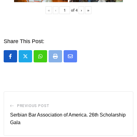
«
‹
of
4
›
»
Share This Post:
Whatsapp
Print
Share
via
Email
PREVIOUS POST
Serbian Bar Association of America. 26th Scholarship
Gala