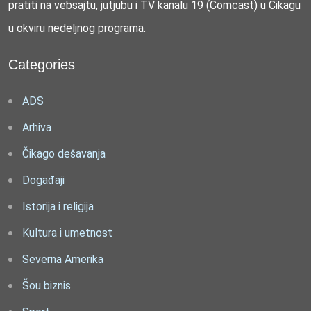
pratiti na vebsajtu, jutjubu i TV kanalu 19 (Comcast) u Čikagu
u okviru nedeljnog programa.
Categories
ADS
Arhiva
Čikago dešavanja
Događaji
Istorija i religija
Kultura i umetnost
Severna Amerika
Šou biznis