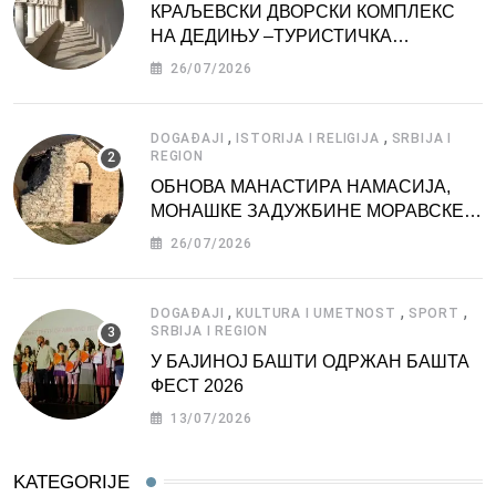
КРАЉЕВСКИ ДВОРСКИ КОМПЛЕКС
НА ДЕДИЊУ –ТУРИСТИЧКА
АТРАКЦИЈА
26/07/2026
,
,
DOGAĐAJI
ISTORIJA I RELIGIJA
SRBIJA I
REGION
ОБНОВА МАНАСТИРА НАМАСИЈА,
МОНАШКЕ ЗАДУЖБИНЕ МОРАВСКЕ
СРБИЈЕ
26/07/2026
,
,
,
DOGAĐAJI
KULTURA I UMETNOST
SPORT
SRBIJA I REGION
У БАЈИНОЈ БАШТИ ОДРЖАН БАШТА
ФЕСТ 2026
13/07/2026
KATEGORIJE