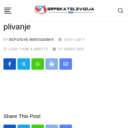
Skip
to
content
plivanje
BY
ВЕРОЉУБ МИЛОШЕВИЋ
20/01/2017
LESS THAN A MINUTE
10 YEARS AGO
Whatsapp
Print
Share
via
Email
Share This Post: