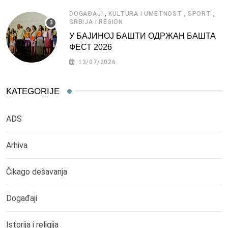
,
,
,
DOGAĐAJI
KULTURA I UMETNOST
SPORT
SRBIJA I REGION
У БАЈИНОЈ БАШТИ ОДРЖАН БАШТА
ФЕСТ 2026
13/07/2026
KATEGORIJE
ADS
Arhiva
Čikago dešavanja
Događaji
Istorija i religija