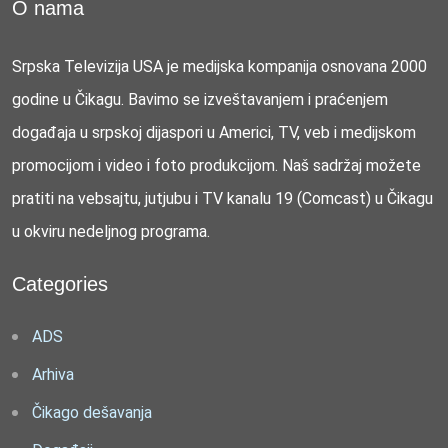
O nama
Srpska Televizija USA je medijska kompanija osnovana 2000
godine u Čikagu. Bavimo se izveštavanjem i praćenjem
događaja u srpskoj dijaspori u Americi, TV, veb i medijskom
promocijom i video i foto produkcijom. Naš sadržaj možete
pratiti na vebsajtu, jutjubu i TV kanalu 19 (Comcast) u Čikagu
u okviru nedeljnog programa.
Categories
ADS
Arhiva
Čikago dešavanja