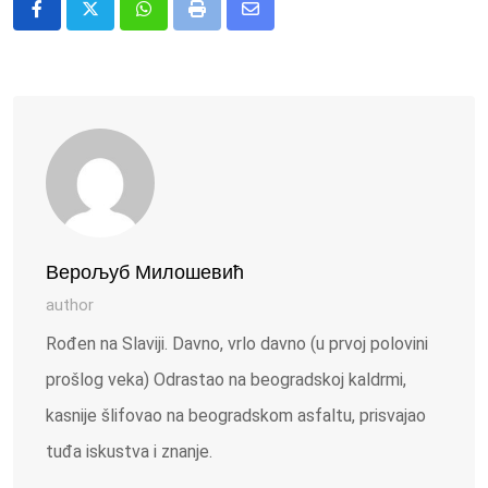
Whatsapp
Print
Share
via
Email
Верољуб Милошевић
author
Rođen na Slaviji. Davno, vrlo davno (u prvoj polovini
prošlog veka) Odrastao na beogradskoj kaldrmi,
kasnije šlifovao na beogradskom asfaltu, prisvajao
tuđa iskustva i znanje.