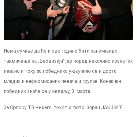
Нема сумње да ће и ове године бити занимљиво
такмичење на „Беовизији“ јер поред неколико познатих
певача и трку за победника укључило се и доста
младих и нефирмисаних певача и групае. Конаачан
победник знаће се у недељу, 3. марта.
За Српску ТВ Чикаго, текст и фото: Зоран ЈАКШИЋ