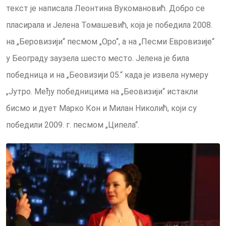
текст је написала Леонтина Вукомановић. Добро се
пласирала и Јелена Томашевић, која је победила 2008.
на „Беровизији“ песмом „Оро“, а на „Песми Евровизије“
у Београду заузела шесто место. Јелена је била
победница и на „Беовизији 05.“ када је извела нумеру
„Јутро. Међу победницима на „Беовизији“ истакли
бисмо и дует Марко Кон и Милан Николић, који су
победили 2009. г. песмом „Ципела“.