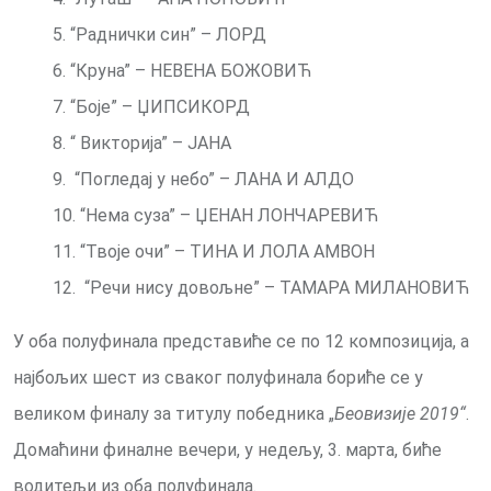
5. “Раднички син” – ЛОРД
6. “Круна” – НЕВЕНА БОЖОВИЋ
7. “Боје” – ЏИПСИКОРД
8. “ Викторија” – ЈАНА
9. “Погледај у небо” – ЛАНА И АЛДО
10. “Нема суза” – ЏЕНАН ЛОНЧАРЕВИЋ
11. “Твоје очи” – ТИНА И ЛОЛА АМВОН
12. “Речи нису довољне” – ТАМАРА МИЛАНОВИЋ
У оба полуфинала представиће се по 12 композиција, а
најбољих шест из сваког полуфинала бориће се у
великом финалу за титулу победника „
Беовизије 2019“
.
Домаћини финалне вечери, у недељу, 3. марта, биће
водитељи из оба полуфинала.