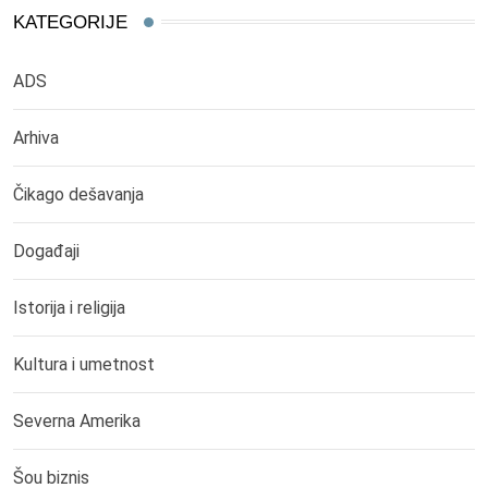
KATEGORIJE
ADS
Arhiva
Čikago dešavanja
Događaji
Istorija i religija
Kultura i umetnost
Severna Amerika
Šou biznis