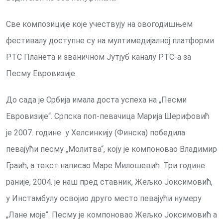
Све композиције које учествују на овогодишњем
фестивалу доступне су на мултимедијалној платформи
РТС Планета и званичном Јутјуб каналу РТС-а за
Песму Евровизије.
До сада је Србија имала доста успеха на „Песми
Евровизије“. Српска поп-певачица Марија Шерифовић
је 2007. године у Хелсинкију (Финска) победила
певајући песму „Молитва“, коју је компоновао Владимир
Граић, а текст написао Маре Милошевић. Три године
раније, 2004. је наш пред ставник, Жељко Јоксимовић,
у Инстамбулу освојио друго место певајући нумеру
„Лане моје“. Песму је компоновао Жељко Јоксимовић а