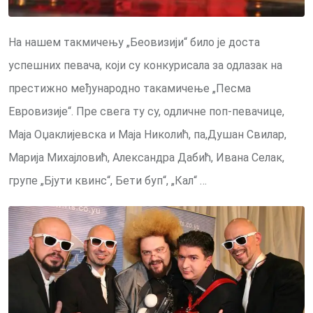
На нашем такмичењу „Беовизији“ било је доста
успешних певача, који су конкурисала за одлазак на
престижно међународно такамичење „Песма
Евровизије“. Пре свега ту су, одличне поп-певачице,
Маја Оџаклијевска и Маја Николић, па,Душан Свилар,
Марија Михајловић, Александра Дабић, Ивана Селак,
групе „Бјути квинс“, Бети буп“, „Кал“ …