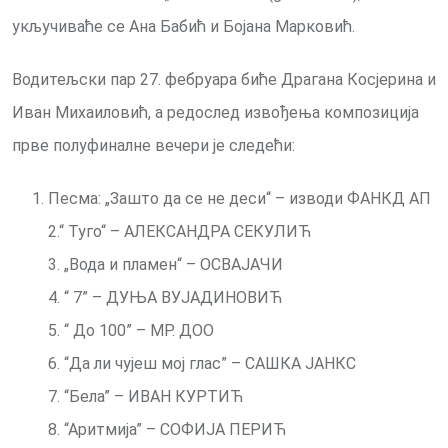
укључиваће се Ана Бабић и Бојана Марковић.
Водитељски пар 27. фебруара биће Драгана Косјерина и
Иван Михаиловић, а редослед извођења композиција
прве полуфиналне вечери је следећи:
Песма: „Зашто да се не деси“ – изводи ФАНКД АП
2.“ Туго“ – АЛЕКСАНДРА СЕКУЛИЋ
3. „Вода и пламен“ – ОСВАЈАЧИ
4. “ 7” – ДУЊА ВУЈАДИНОВИЋ
5. “ До 100” – МР. ДОО
6. “Да ли чујеш мој глас” – САШКА ЈАНКС
7. “Бела” – ИВАН КУРТИЋ
8. “Аритмија” – СОФИЈА ПЕРИЋ