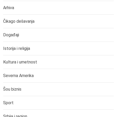
Arhiva
Čikago dešavanja
Događaji
Istorija i religija
Kultura i umetnost
Severna Amerika
Šou biznis
Sport
Srbija i region