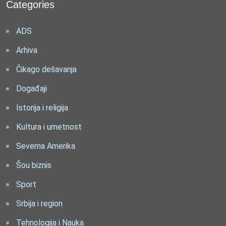
Categories
ADS
Arhiva
Čikago dešavanja
Događaji
Istorija i religija
Kultura i umetnost
Severna Amerika
Šou biznis
Sport
Srbija i region
Tehnologija i Nauka