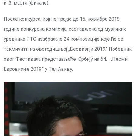
и 3. марта (финале).
После конкурса, који је трајао до 15. новмбра 2018.
године конкурсна комисија, састављена од музичких
уредника РТС изабрала је 24 композиције које ће се
такмичити на овогодишњој „Беовизији 2019.“ Победник
овог Фестивала представљаће Србију на 64. „Песми
Евровизије 2019.“ у Тел Авиву.