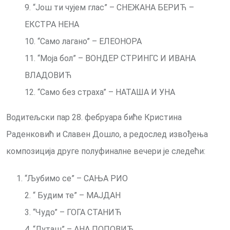
9. “Још ти чујем глас” – СНЕЖАНА БЕРИЋ –
ЕКСТРА НЕНА
10. “Само лагано” – ЕЛЕОНОРА
11. “Моја бол” – ВОНДЕР СТРИНГС И ИВАНА
ВЛАДОВИЋ
12. “Само без страха” – НАТАША И УНА
Водитељски пар 28. фебруара биће Кристина
Раденковић и Славен Дошло, а редослед извођења
композиција друге полуфиналне вечери је следећи:
“Љубимо се” – САЊА РИО
2. “ Будим те” – МАЈДАН
3. “Чудо” – ГОГА СТАНИЋ
4. “Луташ” – АНА ПОПОВИЋ