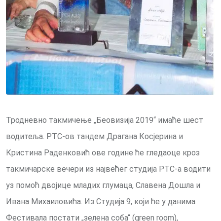
Тродневно такмичење „Беовизија 2019“ имаће шест
водитеља. РТС-ов тандем Драгана Косјерина и
Кристина Раденковић ове године ће гледаоце кроз
такмичарске вечери из највећег студија РТС-а водити
уз помоћ двојице младих глумаца, Славена Дошла и
Ивана Михаиловића. Из Студија 9, који ће у данима
Фестивала постати „зелена соба“ (green room),