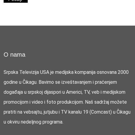
O nama
Srpska Televizija USA je medijska kompanija osnovana 2000
godine u Čikagu. Bavimo se izveštavanjem i praćenjem
događaja u srpskoj dijaspori u Americi, TV, veb i medijskom
promocijom i video i foto produkcijom. Naš sadržaj možete
pratiti na vebsajtu, jutjubu i TV kanalu 19 (Comcast) u Čikagu
u okviru nedeljnog programa.