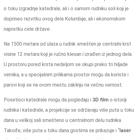
o toku izgradnje katedrale, ali i o samom rudniku soli koji je
doprineo razvitku ovog dela Kolumbije, ali i ekonomskom
napretku cele države.
Na 1500 metara od ulaza u rudnik smešten je centralni krst
visine 12 metara koji je ručno klesan i izrađen iz jednog dela.
U prostoru pored krsta nedeljom se okupi preko tri hiljade
vernika, a u specijalnim prilikama prostor mogu da koriste i
parovi koji se na ovom mestu zaklinju na večnu vernost.
Posetioci katedrale mogu da pogledaju i
3D film
o istoriji
rudnika i katedrale, a projekcije se održavaju više puta u toku
dana u velikoj sali smešteno u centralnom delu rudnika.
Takođe, više puta u toku dana gostima se prikazuje i “
laser