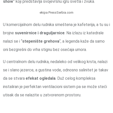
show
” koji predstavlja svojevrsnu igru svetla i zvuka.
ekipa PressSerbia.com
U komercijalnom delu rudnika smeštena je kafeterija, a tu su i
brojne
suvenirnice i draguljarnice
. Na izlazu iz katedrale
nalazi se i “
stepenište grehova
“, a legenda kaže da samo
oni bezgrešni do vrha stignu bez osećaja umora.
U centralnom delu rudnika, nedaleko od velikog krsta, nalazi
se i slano jezerce, a gustina vode, odnosno salinitet je takav
da se stvara
efekat ogledala
. Duž celog kompleksa
instaliran je perfektan ventilacioni sistem pa se može steći
utisak da se nalazite u zatvorenom prostoru.