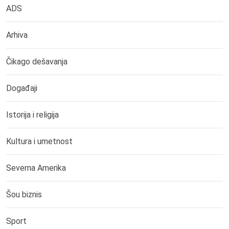
ADS
Arhiva
Čikago dešavanja
Događaji
Istorija i religija
Kultura i umetnost
Severna Amerika
Šou biznis
Sport