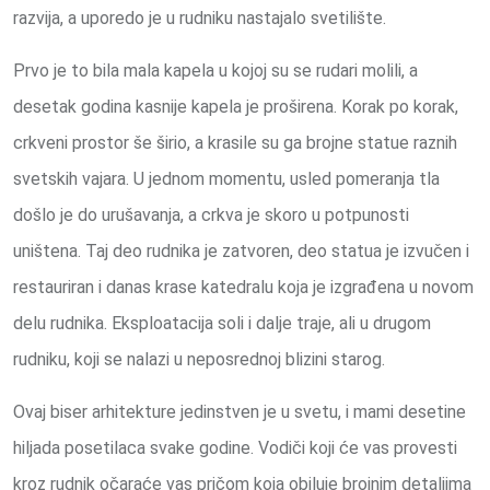
razvija, a uporedo je u rudniku nastajalo svetilište.
Prvo je to bila mala kapela u kojoj su se rudari molili, a
desetak godina kasnije kapela je proširena. Korak po korak,
crkveni prostor še širio, a krasile su ga brojne statue raznih
svetskih vajara. U jednom momentu, usled pomeranja tla
došlo je do urušavanja, a crkva je skoro u potpunosti
uništena. Taj deo rudnika je zatvoren, deo statua je izvučen i
restauriran i danas krase katedralu koja je izgrađena u novom
delu rudnika. Eksploatacija soli i dalje traje, ali u drugom
rudniku, koji se nalazi u neposrednoj blizini starog.
Ovaj biser arhitekture jedinstven je u svetu, i mami desetine
hiljada posetilaca svake godine. Vodiči koji će vas provesti
kroz rudnik očaraće vas pričom koja obiluje brojnim detaljima