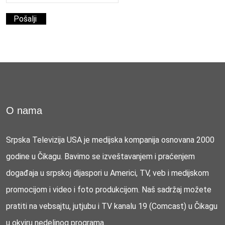
O nama
Srpska Televizija USA je medijska kompanija osnovana 2000
godine u Čikagu. Bavimo se izveštavanjem i praćenjem
događaja u srpskoj dijaspori u Americi, TV, veb i medijskom
promocijom i video i foto produkcijom. Naš sadržaj možete
pratiti na vebsajtu, jutjubu i TV kanalu 19 (Comcast) u Čikagu
u okviru nedeljnog programa.