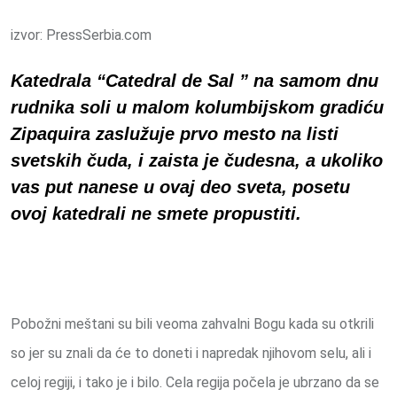
izvor: PressSerbia.com
Katedrala “Catedral de Sal ” na samom dnu
rudnika soli u malom kolumbijskom gradiću
Zipaquira zaslužuje prvo mesto na listi
svetskih čuda, i zaista je čudesna, a ukoliko
vas put nanese u ovaj deo sveta, posetu
ovoj katedrali ne smete propustiti.
Pobožni meštani su bili veoma zahvalni Bogu kada su otkrili
so jer su znali da će to doneti i napredak njihovom selu, ali i
celoj regiji, i tako je i bilo. Cela regija počela je ubrzano da se