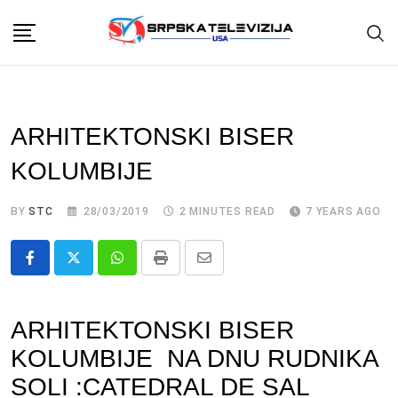
Skip
to
content
ARHITEKTONSKI BISER
KOLUMBIJE
BY
STC
28/03/2019
2 MINUTES READ
7 YEARS AGO
Whatsapp
Print
Share
via
ARHITEKTONSKI BISER
Email
KOLUMBIJE NA DNU RUDNIKA
SOLI :CATEDRAL DE SAL