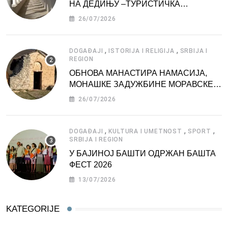
НА ДЕДИЊУ –ТУРИСТИЧКА
АТРАКЦИЈА
26/07/2026
,
,
DOGAĐAJI
ISTORIJA I RELIGIJA
SRBIJA I
REGION
ОБНОВА МАНАСТИРА НАМАСИЈА,
МОНАШКЕ ЗАДУЖБИНЕ МОРАВСКЕ
СРБИЈЕ
26/07/2026
,
,
,
DOGAĐAJI
KULTURA I UMETNOST
SPORT
SRBIJA I REGION
У БАЈИНОЈ БАШТИ ОДРЖАН БАШТА
ФЕСТ 2026
13/07/2026
KATEGORIJE