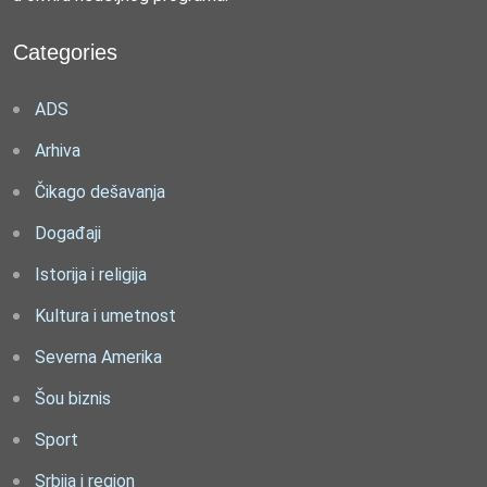
Categories
ADS
Arhiva
Čikago dešavanja
Događaji
Istorija i religija
Kultura i umetnost
Severna Amerika
Šou biznis
Sport
Srbija i region