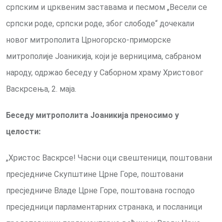
српским и црквеним заставама и песмом „Весели се
српски роде, српски роде, због слободе“ дочекали
новог митрополита Црногорско-приморске
митрополије Јоаникија, који је верницима, сабраном
народу, одржао беседу у Саборном храму Христовог
Васкрсења, 2. маја.
Беседу митрополита Јоаникија преносимо у
целости:
„Христос Васкрсе! Часни оци свештеници, поштовани
пресједниче Скупштине Црне Горе, поштовани
пресједниче Владе Црне Горе, поштована господо
пресједници парламентарних странака, и посланици