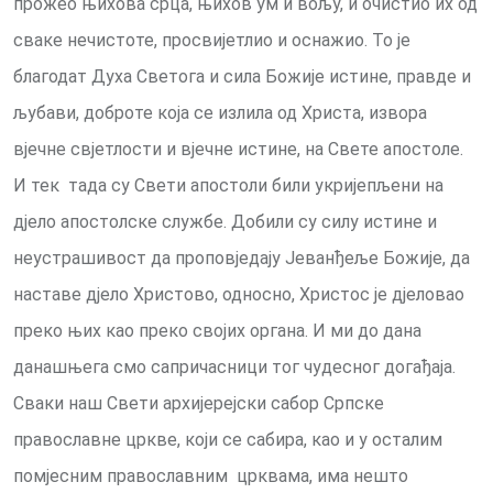
прожео њихова срца, њихов ум и вољу, и очистио их од
сваке нечистоте, просвијетлио и оснажио. То је
благодат Духа Светога и сила Божије истине, правде и
љубави, доброте која се излила од Христа, извора
вјечне свјетлости и вјечне истине, на Свете апостоле.
И тек тада су Свети апостоли били укријепљени на
дјело апостолске службе. Добили су силу истине и
неустрашивост да проповједају Јеванђеље Божије, да
наставе дјело Христово, односно, Христос је дјеловао
преко њих као преко својих органа. И ми до дана
данашњега смо сапричасници тог чудесног догађаја.
Сваки наш Свети архијерејски сабор Српске
православне цркве, који се сабира, као и у осталим
помјесним православним црквама, има нешто