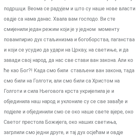
подршци. Веома се радујем и што су наше нове власти
овдје са нама данас. Хвала вам господо. Ви сте
смијенили један режим који је у једном моменту
повампирио дух стаљинизма и богоборства, паганства
и који се усудио да удари на Цркву, на светиње, и да
завади свој народ, да нас све стави ван закона. Али ко
ће као Бог?! Када смо били стављени ван закона, тада
смо били на Голготи, али смо били са Христом на
Голготи и сила Његовога крста укријепила је и
објединила наш народ и уклониле су се све завађе и
подјеле и објединили смо се око наше свете вјере, око
Светог престола Божијега, око наших светиња,
загрлили смо једни друге, и тај дух осјећам и овдје