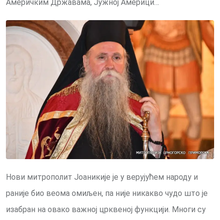
Америчким Државама, Јужној Америци…
Нови митрополит Јоаникије је у верујућем народу и
раније био веома омиљен, па није никакво чудо што је
изабран на овако важној црквеној функцији. Многи су