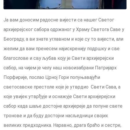
Ја вам доносим радосне вијести са нашег Светог
архијерејског сабора одржаног у Храму Светога Саве у
Београду, а ви знате углавном и које су то вијести, али
желим да вам пренесем најискренију подршку и све
благослове и сву љубав коју је Свети архијерејски
сабор, на чијем је челу наш новоизабрани Патријарх
Порфирије, послао Црној Гори попуњавајући
светосавске престоле које је утврдио Свети Сава, а
које увијек утврђује и оснажује Свети архијерејски
сабор када шаље достојне архијереје да попуне свете
тронове и да буду достојни насљедници својих
великих предходника. Наравно, драга браћо и сестре,