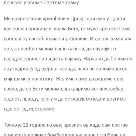
вечерас у овоме Светоме храму.
Ми православни хришћани у Црној Гори смо у Цркви
као једна породица и, хвала Богу, те муке кроз које смо
прошли су нас зближиле и ујединиле. И да вас замолим
све, а посебно молим наше власти, да очувају то
народно јединство и да га појачају. Наравно да ће имати
сву подршку од вјерног народа, иако не желимо да се
мијешамо у политику. Желимо само да радимо свој
посао, да се Богу молимо, да ширимо истину, љубав,
радост, правду, слогу и да се радујемо једни другима
гдје се год сретенемо.
Тачно је 22 године на овај празник од када сам постао
епископ у вријеме бомбардовања наше отаџбине на