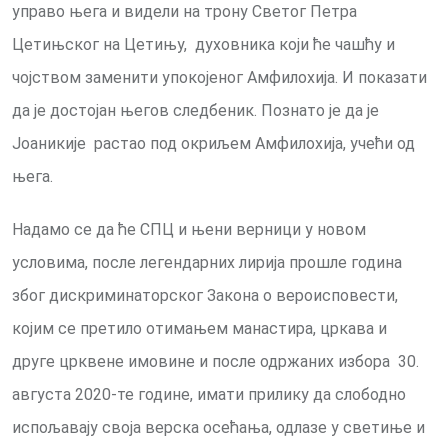
управо њега и видели на трону Светог Петра
Цетињског на Цетињу, духовника који ће чашћу и
чојством заменити упокојеног Амфилохија. И показати
да је достојан његов следбеник. Познато је да је
Јоаникије растао под окриљем Амфилохија, учећи од
њега.
Надамо се да ће СПЦ и њени верници у новом
условима, после легендарних лирија прошле година
због дискриминаторског Закона о вероисповести,
којим се претило отимањем манастира, цркава и
друге црквене имовине и после одржаних избора 30.
августа 2020-те године, имати прилику да слободно
испољавају своја верска осећања, одлазе у светиње и