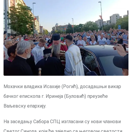
Мохачки владика Исахије (Рогић), досадашњи викар
бачког епископа г. Иринеја (Буловић) преузеће
Ваљевску епархију.
На заседању Сабора СПЦ изгласани су нови чланови
Светог Синода, који ће заједно са његовом светости