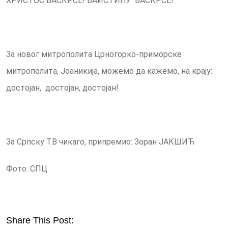
ХРИСТОС ВАСКРСЕ! ВАИСТИНУ ВАСКРСЕ!
За новог митрополита Црногорко-приморске
митрополита, Јоаникија, можемо да кажемо, на крају:
достојан, достојан, достојан!
За Српску ТВ чикаго, припремио: Зоран ЈАКШИЋ
Фото: СПЦ
Share This Post: