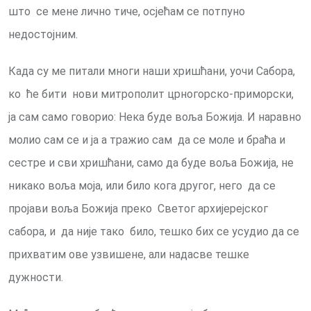
што се мене лично тиче, осјећам се потпуно
недостојним.
Када су ме питали многи наши хришћани, уочи Сабора,
ко ће бити нови митрополит црногорско-приморски,
ја сам само говорио: Нека буде воља Божија. И наравно
молио сам се и ја а тражио сам да се моле и браћа и
сестре и сви хришћани, само да буде воља Божија, не
никако воља моја, или било кога другог, него да се
пројави воља Божија преко Светог архијерејског
сабора, и да није тако било, тешко бих се усудио да се
прихватим ове узвишене, али надасве тешке
дужности.