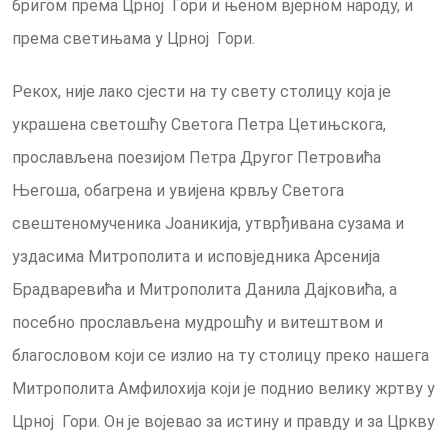
бригом према Црној Гори и њеном вјерном народу, и
према светињама у Црној Гори.
Рекох, није лако сјести на ту свету столицу која је
украшена светошћу Светога Петра Цетињскога,
прослављена поезијом Петра Другог Петровића
Његоша, обагрена и увијена крвљу Светога
свештеномученика Јоаникија, утврђивана сузама и
уздасима Митрополита и исповједника Арсенија
Брадваревића и Митрополита Данила Дајковића, а
посебно прослављена мудрошћу и витештвом и
благословом који се излио на ту столицу преко нашега
Митрополита Амфилохија који је поднио велику жртву у
Црној Гори. Он је војевао за истину и правду и за Цркву