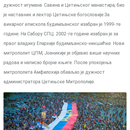
дужност игумана Савина и Цетињског манастира, био
је наставник и лектор Цетињске богословије.За
викарног епископа будимљанског изабран је 1999-те
године. На Сабору СПЦ 2002-ге године изабран је за
првог владику Епархије будимљанско-никшићке. Нови
митрополит ЦПМ, Јоаникије је објавио више научних
радова и написао бројне књиге. После упокојења
митрополита Амфилохија обављао је дужност
администратора Цетињске Митрополије.