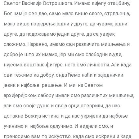
Светог Василија Острошкога. Имамо лијепу отаџбину,
Бог нам је све дао, само мало више слоге, стрпљења,
мало више повјерења једни у друге, да чувамо једни
друге, да подржавамо једни друге, да се увијек
сложимо. Наравно, имамо сви различита мишњења и
добро је што их имамо, јер ми смо слободни људи,
нијесмо воштане фигуре, него смо личности. Али када
сви тежимо ка добру, онда ћемо наћи и заједнички
језик и најбоље решење. И ми на Светом
архијерејском сабору имали смо различитих мишљења,
али смо своје душе и своја срца отворили, да нас
дотакне Божија истина, и да нас укријепи да најбоље
учинимо и најбоље одлучимо. И видјели смо, и
преносимо вам то искуство, када смо искрени и када