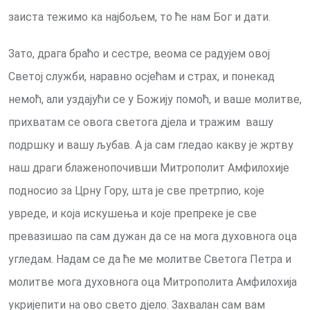
заиста тежимо ка најбољем, то ће нам Бог и дати.
Зато, драга браћо и сестре, веома се радујем овој
Светој служби, наравно осјећам и страх, и понекад
немоћ, али уздајући се у Божију помоћ, и ваше молитве,
прихватам се овога светога дјела и тражим вашу
подршку и вашу љубав. А ја сам гледао какву је жртву
наш драги блаженопочивши Митрополит Амфилохије
подносио за Црну Гору, шта је све претрпио, које
увреде, и која искушења и које препреке је све
превазишао па сам дужан да се на мога духовнога оца
угледам. Надам се да ће ме молитве Светога Петра и
молитве мога духовнога оца Митрополита Амфилохија
укријепити на ово свето дјело. Захвалан сам вам