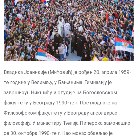
Владика Јоаникије (Мићовић) је рођен 20. априла 1959-
те године у Велимљу, у Бањанима. Гимназију је
завршиоун Никшићу, а студије на Богословском
факултету у Београду 1990-те г. Претходно је на
Филозофском факултету у Београду апсолвирао
филозофију. У манастиру Ћелија Пиперска замонашио
се 30. октобра 1990-те г. Као монах обављао је