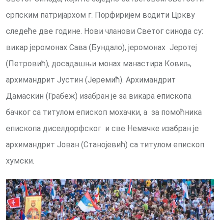
српским патријархом г. Порфиријем водити Цркву
следеће две године. Нови чланови Светог синода су:
викар јеромонах Сава (Бундало), јеромонах Јеротеј
(Петровић), досадашњи монах манастира Ковиљ,
архимандрит Јустин (Јеремић). Архимандрит
Дамаскин (Грабеж) изабран је за викара епископа
бачког са титулом епископ мохачки, а за помоћника
епископа диселдорфског и све Немачке изабран је
архимандрит Јован (Станојевић) са титулом епископ
хумски.