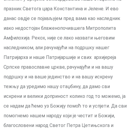
празник Светога цара Константина и Јелене. И ево
данас овдје се појављујем пред вама као наследник
иако недостојан блаженопочившега Митрополита
Амфилохија. Рекох, није се лако назвати његовим
наследником, али рачунајући на подршку нашег
Патријарха и наше Патријаршије и свих архијереја
Српске православне цркве, рачунајући и на вашу
подршку и на ваше јединство и на вашу искрену
тежњу да уредимо нашу отаџбину, да дамо сви
искрени и велики доприност колико год то можемо, ја
се надам да ћемо уз Божију помоћ то и успјети. Да сви
помогнемо нашем народу који је честит и Божији,
благословени народ Светог Петра Цетињскога и