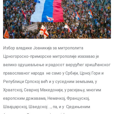
Избор владике Јоаникија за митрополита
Црногороско-приморске митрополије изазавао је
велико одушевљење и радосот верујућег хришћанског
православног народа не само у Србији, Црној Гори и
Републици Српској већ и у суседним земљама, у
Хрватској, Севрној Македонији, у расејању, многим
европским државама, Немачкој, Француској,
Швајцарској, Шведској …, па, и у Сједињеним