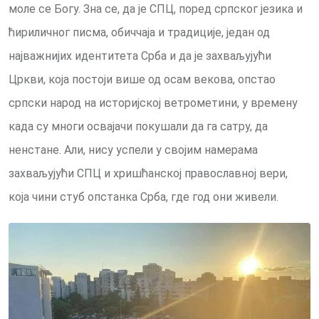
моле се Богу. Зна се, да је СПЦ, поред српског језика и
ћириличног писма, обиччаја и традиције, један од
најважнијих идентитета Срба и да је захваљујући
Цркви, која постоји више од осам векова, опстао
српски народ на историјској ветрометини, у времену
када су многи освајачи покушали да га сатру, да
ненстане. Али, нису успели у својим намерама
захваљујући СПЦ и хришћанској православној вери,
која чини стуб опстанка Срба, где год они живели.