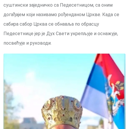
суштински заједничко са Педесетницом, са оним
догађајем који називамо рођенданом Цркве. Када се
сабира сабор Црква се обнавља по обрасцу
Педесетнице јер је Дух Свети укрепљује и оснажује,
посвећује и руководи.