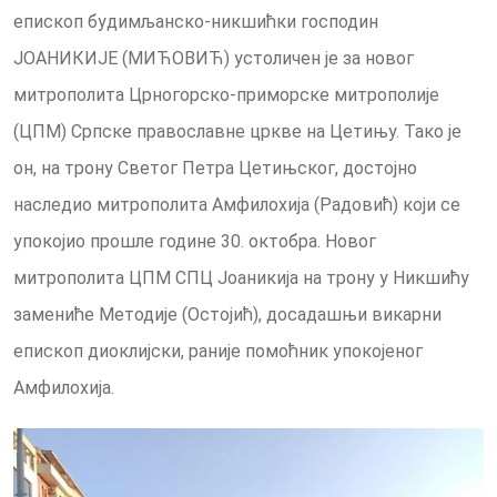
епископ будимљанско-никшићки господин
ЈОАНИКИЈЕ (МИЋОВИЋ) устоличен је за новог
митрополита Црногорско-приморске митрополије
(ЦПМ) Српске православне цркве на Цетињу. Тако је
он, на трону Светог Петра Цетињског, достојно
наследио митрополита Амфилохија (Радовић) који се
упокојио прошле године 30. октобра. Новог
митрополита ЦПМ СПЦ Јоаникија на трону у Никшићу
замениће Методије (Остојић), досадашњи викарни
епископ диоклијски, раније помоћник упокојеног
Амфилохија.