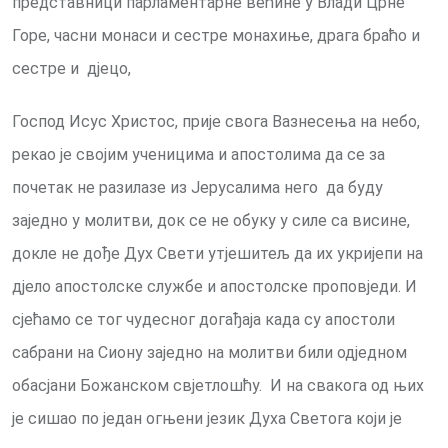
представници парламентарне већине у Влади Црне
Горе, часни монаси и сестре монахиње, драга браћо и
сестре и дјецо,
Господ Исус Христос, прије свога Вазнесења на небо,
рекао је својим ученицима и апостолима да се за
почетак не разилазе из Јерусалима него да буду
заједно у молитви, док се не обуку у силе са висине,
докле не дође Дух Свети утјешитељ да их укријепи на
дјело апостолске службе и апостолске проповједи. И
сјећамо се тог чудесног догађаја када су апостоли
сабрани на Сиону заједно на молитви били одједном
обасјани Божанском свјетлошћу. И на свакога од њих
је сишао по један огњени језик Духа Светога који је