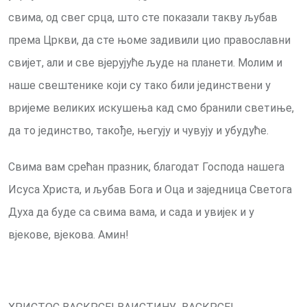
свима, од свег срца, што сте показали такву љубав
према Цркви, да сте њоме задивили цио православни
свијет, али и све вјерујуће људе на планети. Молим и
наше свештенике који су тако били јединствени у
вријеме великих искушења кад смо бранили светиње,
да то јединство, такође, његују и чувују и убудуће.
Свима вам срећан празник, благодат Господа нашега
Исуса Христа, и љубав Бога и Оца и заједница Светога
Духа да буде са свима вама, и сада и увијек и у
вјекове, вјекова. Амин!