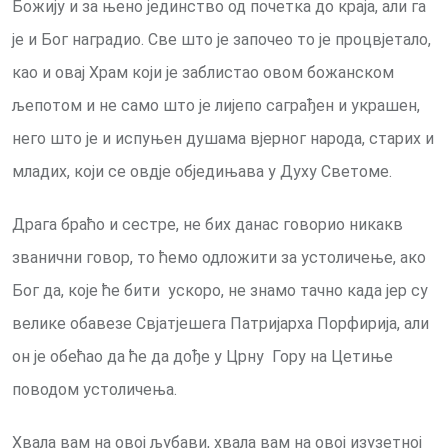
Божију и за њено јединство од почетка до краја, али га
је и Бог наградио. Све што је започео то је процвјетало,
као и овај Храм који је заблистао овом божанском
љепотом и не само што је лијепо саграђен и украшен,
него што је и испуњен душама вјерног народа, старих и
младих, који се овдје обједињава у Духу Светоме.
Драга браћо и сестре, не бих данас говорио никакв
званични говор, то ћемо одложити за устоличење, ако
Бог да, које ће бити ускоро, не знамо тачно када јер су
велике обавезе Свјатјешега Патријарха Порфирија, али
он је обећао да ће да дође у Црну Гору на Цетиње
поводом устоличења.
Хвала вам на овој љубави, хвала вам на овој изузетној