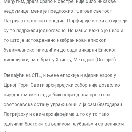
Међутим, драга браћо и сестре, није било никакве
недоумице, мене је предложио Његова светост
Патријарх српски господин Порфирије и сви архијереји
су то подржали једногласно. Не мање важно је било и
то што је истовремено изабран нови епископ
будимљанско-никшићки до сада викарни Еписког
диоклијски, наш брат у Христу, Методије (Остојић).
Гледајући на СПЦ и њене епархије и вјерни народ у
Црној Гори, Свети архијерејски сабор није дозволио
ниједног момента, да било који од ова престола
светосавска остану упражњени. И ја сам благодаран
Патријарху и свим архијерејима што су то тако
одлучили братски, са великом љубављу и са великом