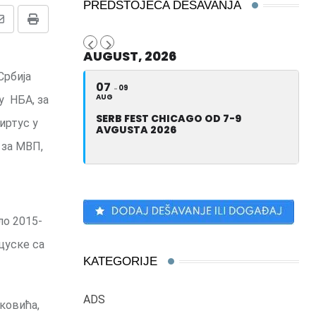
PREDSTOJEĆA DEŠAVANJA
Share
Print
via
AUGUST, 2026
Email
Србија
07
09
AUG
у НБА, за
SERB FEST CHICAGO OD 7-9
иртус у
AVGUSTA 2026
 за МВП,
ло 2015-
цуске са
KATEGORIJE
ADS
ковића,