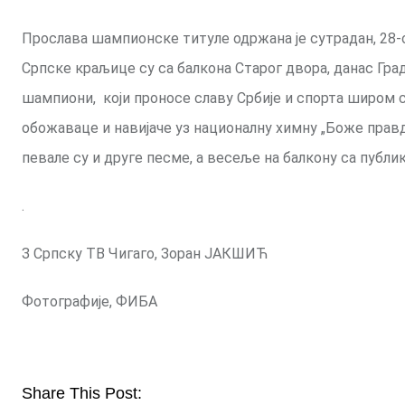
Прослава шампионске титуле одржана је сутрадан, 28-о
Српске краљице су са балкона Старог двора, данас Град
шампиони, који проносе славу Србије и спорта широм с
обожаваце и навијаче уз националну химну „Боже правд
певале су и друге песме, а весеље на балкону са публик
.
З Српску ТВ Чигаго, Зоран ЈАКШИЋ
Фотографије, ФИБА
Share This Post: