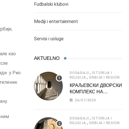
Fudbalski klubovi
Mediji i entertainment
рбије,
Servisi i usluge
але као
AKTUELNO
осле
,
ади у Рио
DOGAĐAJI
ISTORIJA I
,
RELIGIJA
SRBIJA I REGION
степеник
КРАЉЕВСКИ ДВОРСКИ
КОМПЛЕКС НА
ДЕДИЊУ –
26/07/2026
ану.
ТУРИСТИЧКА
АТРАКЦИЈА
јним
,
DOGAĐAJI
ISTORIJA I
,
RELIGIJA
SRBIJA I REGION