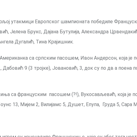
ајбољој утакмици Европског шампионата победиле Француск
ић, Јелена Брукс, Дајана Бутулија, Александра Црвендаки
нгела Дугалић, Тина Крајишник.
е Американка са српским пасошем, Ивон Андерсон, која је 
 Дабовић 9 (3 тројке), Јовановић, 3, док су по дв а поена п
киња са француским пасошем (?!), Вукосављевић, која је п
оунс 13, Мијем 2, Вилијамс 5, Душет, Епупа, Груда 5, Сара М
 игром су изненадиле Францускиње, које су због тога чес