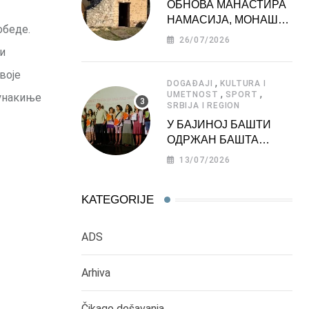
ОБНОВА МАНАСТИРА
НАМАСИЈА, МОНАШКЕ
обеде.
ЗАДУЖБИНЕ
26/07/2026
МОРАВСКЕ СРБИЈЕ
и
воје
,
DOGAĐAJI
KULTURA I
,
,
UMETNOST
SPORT
јунакиње
SRBIJA I REGION
У БАЈИНОЈ БАШТИ
ОДРЖАН БАШТА
ФЕСТ 2026
13/07/2026
KATEGORIJE
ADS
Arhiva
Čikago dešavanja