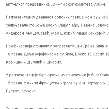
актуелног председника Олимпијског комитета Србије.
Репрезентацију дванаест српских лавица, које су у н
сачињавале су: Соња Васић, Саша Чађо, Невена Јованов
Андерсон, Ана Дабовић, Маја Шкорић, Маша Јанковић, А
Најефикаснија у финалу у репрезентацији Србије била ј
18 поена, Даље најефикасије су биле, Брукс 15, Васић 12,
Крајишник, Дугалић и Шкорић.
У репрезентацији Француске најефикаснија је била Срп
15 поена. У екипи Француске играле су још: Чартеро 6, Џ
Руперт, Чачуонг.
Српкиње су све време играле веома агресивно, својом