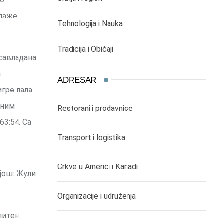
блаже
Tehnologija i Nauka
Tradicija i Običaji
 савладана
а
ADRESAR
игре пала
чним
Restorani i prodavnice
3:54. Са
Transport i logistika
Crkve u Americi i Kanadi
 још: Жули
Organizacije i udruženja
питен