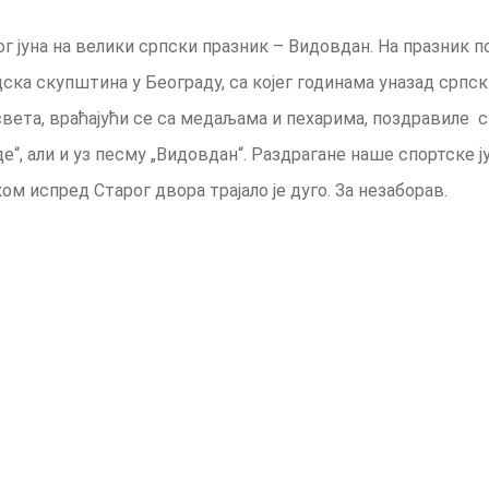
г јуна на велики српски празник – Видовдан. На празник п
ска скупштина у Београду, са којег годинама уназад српск
вета, враћајући се са медаљама и пехарима, поздравиле с
е“, али и уз песму „Видовдан“. Раздрагане наше спортске 
ом испред Старог двора трајало је дуго. За незаборав.