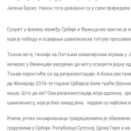
Јелена Брукс. Након тога девојкке су у сали приредиле
Сусрет у финалу између Србије и Француске пратио је 
који је победу и освајање шампионске титуле прослави
Током лета, тачније на Летњим олимпијским играма у Ја
вечерас у Валенцији верујемо да могу освојити једну о
Токија опростиће се од репрезентације. А бољи растан
де Женерију 2016-те године Србија је била трећа (бронз
више. Што да не? Ова репрезентација игра одлично, з
шампионату, који је био никад јачи, падале су најбоље 
Иначе, успех кошаркашица традиционално је обележио 
градовима у Србији. Републици Српској, Црној Гори и н