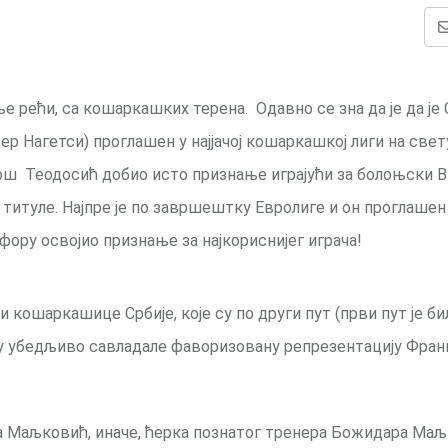
е рећи, са кошаркашких терена. Одавно се зна да је да је 
р Нагетси) проглашен у најјачој кошаркашкој лиги на свет
илош Теодосић добио исто признање играјући за болоњски В
 титуле. Најпре је по завршештку Евролиге и он проглашен
 фору освојио признање за најкориснијег играча!
и кошаркашице Србије, које су по други пут (први пут је би
лу убедљиво савладале фаворизовану репрезентацију Фран
а Маљковић, иначе, ћерка познатог тренера Божидара Маљ