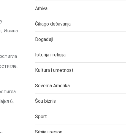
Arhiva
у
Čikago dešavanja
ћ, Ивина
Događaji
Istorija i religija
постигла
остигле,
Kultura i umetnost
Severna Amerika
остигла
Šou biznis
ајкл 6,
Sport
Srbija i region
то