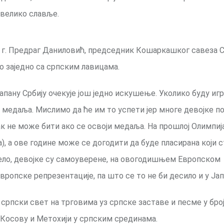
 велико славље.
и г. Предраг Даниловић, председник Кошаркашког савеза С
о заједно са српским лавицама.
пану Србију очекује још једно искушење. Уколико буду игр
д медаља. Мислимо да ће им то успети јер многе девојке п
ак не може бити ако се освоји медаља. На прошлој Олимпиј
а), а ове године може се догодити да буде пласирана који 
рело, девојке су самоуверене, на овогодишњем Европском
европске репрезентације, па што се то не би десило и у Јап
српски свет на трговима уз српске заставе и песме у бро
а Косову и Метохији у српским срединама.