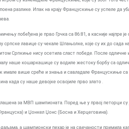
8 поена разлике. Ипак на крају Францускиње су успеле да у
шева.
ичењу побеђена је прво Грчка са 86:81, а касније најпре је
алу српске лавице су чекале Шпањолке, које су их до сада н
итом Српкиње нису осетила сласт победе. После одличне 
ифиналу наше кошаркашице су водиле жестоку борбу са одли
к имале више среће и знања и савладале Францускиње са 6
на када су наше девојке освојиле прво злато .
роглашена за МВП шампионата. Поред ње у првој петорци су
(Француска) и Џонкел Џонс (Босна и Херцеговина).
едаљама, а шампионски пехар је на свечаности примила ка