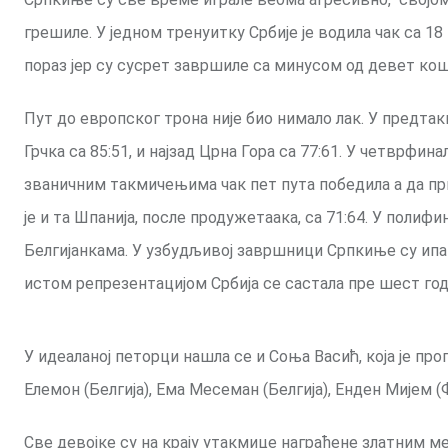
грешиле. У једном тренуитку Србије је водила чак са 1
пораз јер су сусрет завршиле са минусом од девет ко
Пут до европског трона није био нимало лак. У предтакм
Грчка са 85:51, и најзад Црна Гора са 77:61. У четврфин
званичним такмичењима чак пет пута победила а да пр
је и та Шпанија, после продужетаака, са 71:64. У пол
Белгијанкама. У узбудљивој завршници Српкиње су ипа
истом репрезентацијом Србија се састала пре шест годи
У идеаланој петорци нашла се и Соња Васић, која је п
Елемон (Белгија), Ема Месеман (Белгија), Енден Мијем 
Све девојке су на крају утакмице награђене златним м