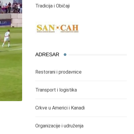
Tradicija i Običaji
ADRESAR
Restorani i prodavnice
Transport i logistika
Crkve u Americi i Kanadi
,
,
DOGAĐAJI
SPORT
SRBIJA I REGION
Organizacije i udruženja
SPORT: IMA NEŠTO TRULO……U DRŽAVI DA