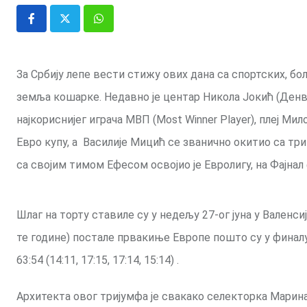
Whatsapp
За Србију лепе вести стижу ових дана са спортских, бољ
земља кошарке. Недавно је центар Никола Јокић (Денве
најкориснијег играча МВП (Most Winner Player), плеј М
Евро купу, а Василије Мицић се званично окитио са три
са својим тимом Ефесом освојио је Евролигу, на Фајнал
Шлаг на торту ставиле су у недељу 27-ог јуна у Валенсиј
те године) постале првакиње Европе пошто су у фина
63:54 (14:11, 17:15, 17:14, 15:14) .
Архитекта овог тријумфа је свакако селекторка Марин