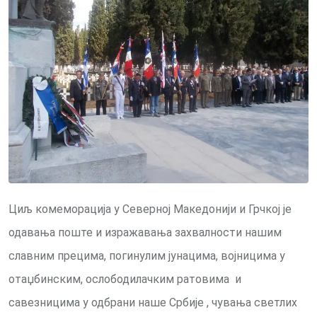
Циљ комеморација у Северној Македонији и Грчкој је
одавања поште и изражавања захвалности нашим
славним прецима, погинулим јунацима, војницима у
отаџбинским, ослободилачким ратовима и
савезницима у одбрани наше Србије , чувања светлих