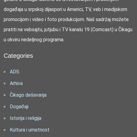
događaja u srpskoj dijaspori u Americi, TV, veb i medijskom
promocijom i video i foto produkcijom. Naš sadržaj možete
pratiti na vebsajtu, jutjubu i TV kanalu 19 (Comcast) u Čikagu
u okviru nedeljnog programa.
Categories
ADS
Arhiva
Čikago dešavanja
Događaji
Istorija i religija
Kultura i umetnost