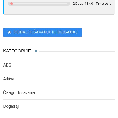
2 Days 4:33:59 Time Left
KATEGORIJE
ADS
Arhiva
Čikago dešavanja
Događaji