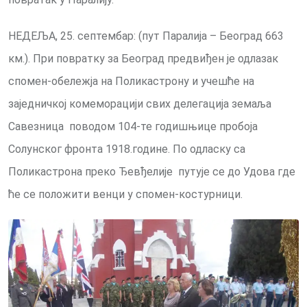
НЕДЕЉА, 25. септембар: (пут Паралија – Београд 663
км.). При повратку за Београд предвиђен је одлазак
спомен-обележја на Поликастрону и учешће на
заједничкој комеморацији свих делегација земаља
Савезница поводом 104-те годишњице пробоја
Солунског фронта 1918.године. По одласку са
Поликастрона преко Ђевђелије путује се до Удова где
ће се положити венци у спомен-костурници.