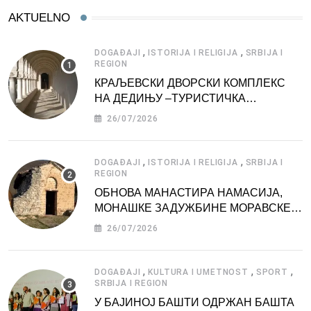
AKTUELNO
,
,
DOGAĐAJI
ISTORIJA I RELIGIJA
SRBIJA I
REGION
КРАЉЕВСКИ ДВОРСКИ КОМПЛЕКС
НА ДЕДИЊУ –ТУРИСТИЧКА
АТРАКЦИЈА
26/07/2026
,
,
DOGAĐAJI
ISTORIJA I RELIGIJA
SRBIJA I
REGION
ОБНОВА МАНАСТИРА НАМАСИЈА,
МОНАШКЕ ЗАДУЖБИНЕ МОРАВСКЕ
СРБИЈЕ
26/07/2026
,
,
,
DOGAĐAJI
KULTURA I UMETNOST
SPORT
SRBIJA I REGION
У БАЈИНОЈ БАШТИ ОДРЖАН БАШТА