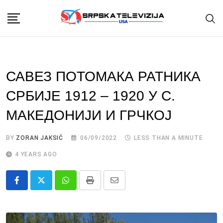
Skip
to
content
САВЕЗ ПОТОМАКА РАТНИКА
СРБИЈЕ 1912 – 1920 У С.
МАКЕДОНИЈИ И ГРЧКОЈ
BY
ZORAN JAKSIĆ
06/09/2022
LESS THAN A MINUTE
4 YEARS AGO
Whatsapp
Print
Share
via
Email