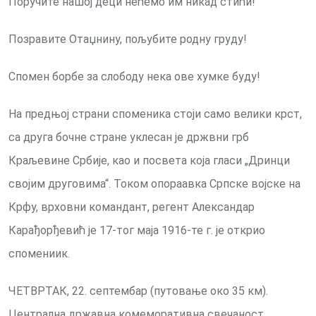
Поручите нашој деци нећемо им никад стићи!
Позравите Отаџнину, пољубите родну груду!
Спомен борбе за слободу нека ове хумке буду!
На предњој страни споменика стоји само велики крст,
са друга бочне стране уклесан је држвни грб
Краљевине Србије, као и посвета која гласи „Дринци
својим друговима“. Током опораавка Српске војске на
Крфу, врховни командант, регент Александар
Карађорђевић је 17-тог маја 1916-те г. је открио
спомениик.
ЧЕТВРТАК, 22. септембар (путовање око 35 км).
Централна државна комеморативна свечаност