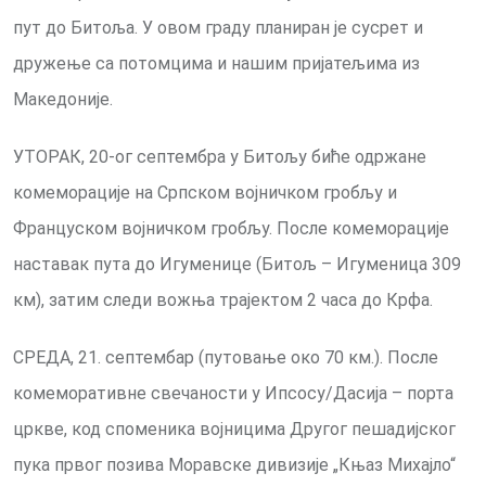
пут до Битоља. У овом граду планиран је сусрет и
дружење са потомцима и нашим пријатељима из
Македоније.
УТОРАК, 20-ог септембра у Битољу биће одржане
комеморације на Српском војничком гробљу и
Француском војничком гробљу. После комеморације
наставак пута до Игуменице (Битољ – Игуменица 309
км), затим следи вожња трајектом 2 часа до Крфа.
СРЕДА, 21. септембар (путовање око 70 км.). После
комеморативне свечаности у Ипсосу/Дасија – порта
цркве, код споменика војницима Другог пешадијског
пука првог позива Моравске дивизије „Књаз Михајло“