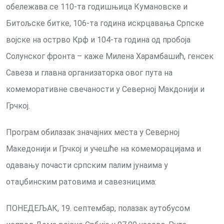
обележава се 110-та годишњица Кумановске и
Битољске битке, 106-та година искрцавања Српске
војске на острво Крф и 104-та година од пробоја
Солунског фронта – каже Милена Харамбашић, генсек
Савеза и главна организаторка овог пута на
комеморативне свечаности у Северној Макдонији и
Грчкој.
Програм обилазак значајних места у Северној
Македонији и Грчкој и учешће на комеморацијама и
одавању почасти српским палим јунаима у
отаџбинским ратовима и савезницима:
ПОНЕДЕЉАК, 19. септембар, полазак аутобусом