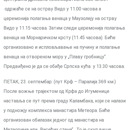
одржаће се на острву Видо у 11.00 часова а
церемонија полагања венаца у Маузолеју на острву
Видо у 11.15 часова. Затим следи церемонија полагања
венаца на Морнаричком крсту (11.45 часова). Биће
организовано и испловљавање на пучину и полагање
венаца на отвореном мору у „Плаву гробницу“.
Предвиђено је да се обиђе Српска кућа у 13.30 часова.
ПЕТАК, 23. септембар: (пут Крф – Паралија 369 км.)
После вожње трајектом од Крфа до Игуменице
наставља се пут према граду Каламбака, који се налази
у подножју комплекса манастира Метеора. Биће
организован обилазак једног од манастира на
Метеорима или „Висећих стена“ . То је скуп више