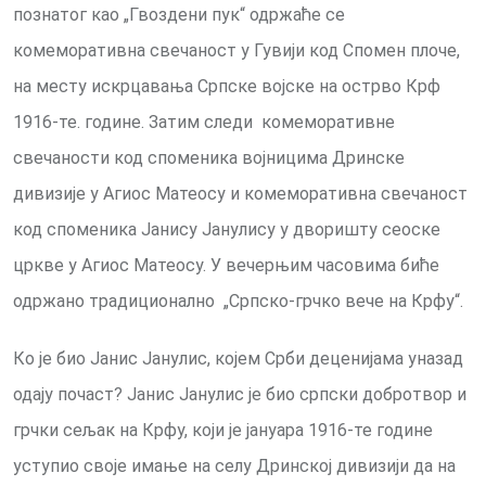
познатог као „Гвоздени пук“ одржаће се
комеморативна свечаност у Гувији код Спомен плоче,
на месту искрцавања Српске војске на острво Крф
1916-те. године. Затим следи комеморативне
свечаности код споменика војницима Дринске
дивизије у Агиос Матеосу и комеморативна свечаност
код споменика Јанису Јанулису у дворишту сеоске
цркве у Агиос Матеосу. У вечерњим часовима биће
одржано традиционално „Српско-грчко вече на Крфу“.
Ко је био Јанис Јанулис, којем Срби деценијама уназад
одају почаст? Јанис Јанулис је био српски добротвор и
грчки сељак на Крфу, који је јануара 1916-те године
уступио своје имање на селу Дринској дивизији да на