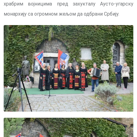
храбрим војницима пред захукталу Аусто-угарску
монархију са огромном жељом да одбрани Србију.