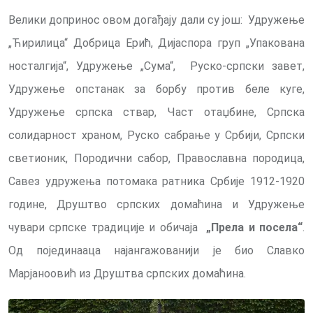
Велики допринос овом догађају дали су још: Удружење
„Ћирилица“ Добрица Ерић, Дијаспора груп „Упакована
носталгија“, Удружење „Сума“, Руско-српски завет,
Удружење опстанак за борбу против беле куге,
Удружење српска ствар, Част отаџбине, Српска
солидарност храном, Руско сабрање у Србији, Српски
светионик, Породични сабор, Православна породица,
Савез удружења потомака ратника Србије 1912-1920
године, Друштво српских домаћина и Удружење
чувари српске традиције и обичаја
„Прела и посела“
.
Од појединааца најангажованији је био Славко
Марјаноовић из Друштва српских домаћина.