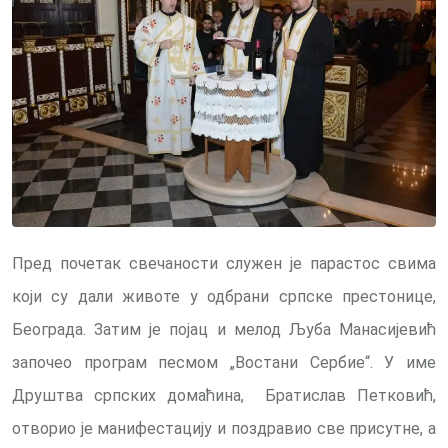
Пред почетак свечаности служен је парастос свима
који су дали животе у одбрани српске престонице,
Београда. Затим је појац и мелод Љуба Манасијевић
започео програм песмом „Востани Сербие“. У име
Друштва српских домаћина, Братислав Петковић,
отворио је манифестацију и поздравио све присутне, а