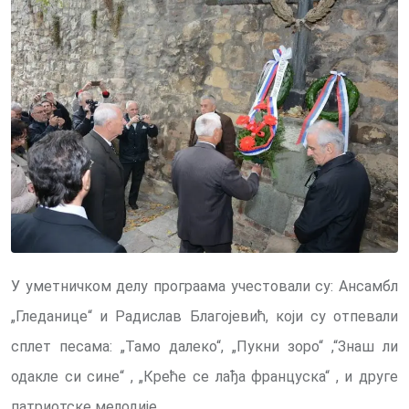
У уметничком делу програама учестовали су: Ансамбл
„Гледанице“ и Радислав Благојевић, који су отпевали
сплет песама: „Тамо далеко“, „Пукни зоро“ ,“Знаш ли
одакле си сине“ , „Креће се лађа француска“ , и друге
патриотске мелодије.