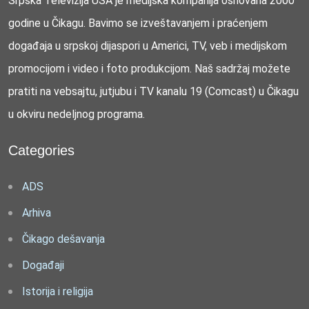
Srpska Televizija USA je medijska kompanija osnovana 2000
godine u Čikagu. Bavimo se izveštavanjem i praćenjem
događaja u srpskoj dijaspori u Americi, TV, veb i medijskom
promocijom i video i foto produkcijom. Naš sadržaj možete
pratiti na vebsajtu, jutjubu i TV kanalu 19 (Comcast) u Čikagu
u okviru nedeljnog programa.
Categories
ADS
Arhiva
Čikago dešavanja
Događaji
Istorija i religija