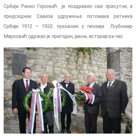
Србији Ранко Гојковић је поздравио све присутне, а
председник Савеза удружења потомака ратника
Србије 1912 – 1920. пуковник у пензији Љубомир
Марковић одржао је пригодан, јавни, историјски час.