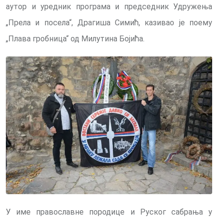
аутор и уредник програма и председник Удружења
„Прела и посела“, Драгиша Симић, казивао је поему
„Плава гробница“ од Милутина Бојића.
У име православне породице и Руског сабрања у