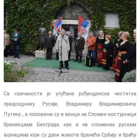
Са свечаности је упућана рођенданска честитка
председнику Русије, Владимиру Владимировичу
Путину , а положени су и венци на Спомен-костурници
браниоцима Београда, као и на споменик руским
војницима који су дали животе бранећи Србију и браћу