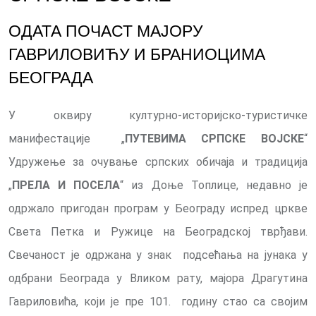
ОДАТА ПОЧАСТ МАЈОРУ
ГАВРИЛОВИЋУ И БРАНИОЦИМА
БЕОГРАДА
У оквиру културно-историјско-туристичке
манифестације „
ПУТЕВИМА СРПСКЕ ВОЈСКЕ
“
Удружење за очување српских обичаја и традиција
„
ПРЕЛА И ПОСЕЛА
“ из Доње Топлице, недавно је
одржало пригодан програм у Београду испред цркве
Света Петка и Ружице на Београдској тврђави.
Свечаност је одржана у знак подсећања на јунака у
одбрани Београда у Вликом рату, мајора Драгутина
Гавриловића, који је пре 101. годину стао са својим