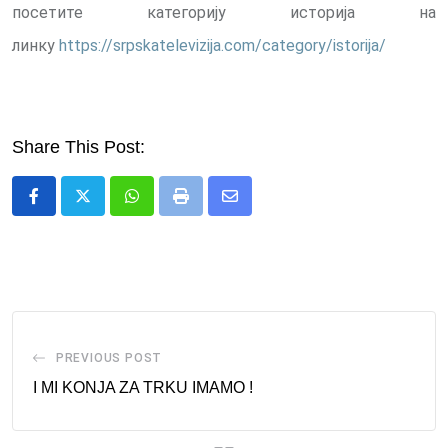
посетите категорију историја на
линку
https://srpskatelevizija.com/category/istorija/
Share This Post:
Whatsapp
Print
Share
via
Email
PREVIOUS POST
I MI KONJA ZA TRKU IMAMO !