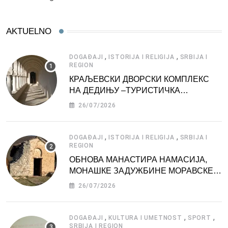
AKTUELNO
,
,
DOGAĐAJI
ISTORIJA I RELIGIJA
SRBIJA I
REGION
КРАЉЕВСКИ ДВОРСКИ КОМПЛЕКС
НА ДЕДИЊУ –ТУРИСТИЧКА
АТРАКЦИЈА
26/07/2026
,
,
DOGAĐAJI
ISTORIJA I RELIGIJA
SRBIJA I
REGION
ОБНОВА МАНАСТИРА НАМАСИЈА,
МОНАШКЕ ЗАДУЖБИНЕ МОРАВСКЕ
СРБИЈЕ
26/07/2026
,
,
,
DOGAĐAJI
KULTURA I UMETNOST
SPORT
SRBIJA I REGION