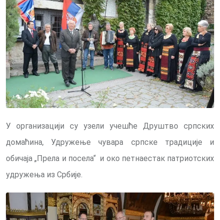
У организацији су узели учешће Друштво српских
домаћина, Удружење чувара српске традиције и
обичаја „Прела и посела“ и око петнаестак патриотских
удружења из Србије.