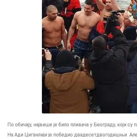
По обичају, највише је било пливача у Београду, који су
На Ади Циганлији је победио двадесетдвогодишњи Алек