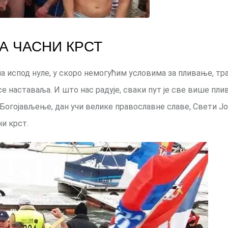
А ЧАСНИ КРСТ
а испод нуле, у скоро немогућим условима за пливање, тр
 наставаља. И што нас радује, сваки пут је све више плив
на Богојављење, дан учи велике православне славе, Свети Ј
и крст.