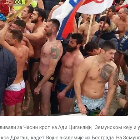
 пливали за Часни крст на Ади Циганлији, Земунском кеју и у
са Драгаш, кадет Војне академије из Београда. На Земунс