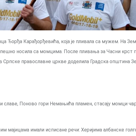
а Ђорђа Карађорђевића, која је пливала са мужем. На Зе
успешно носила са момцима. После пливања за Часни крст п
ослов Српске православне цркве доделила Градска општина З
 и славе, Поново гори Немањића пламен, стасају момци чвр
јим мајицама имали исписане речи: Херијима албанске голго