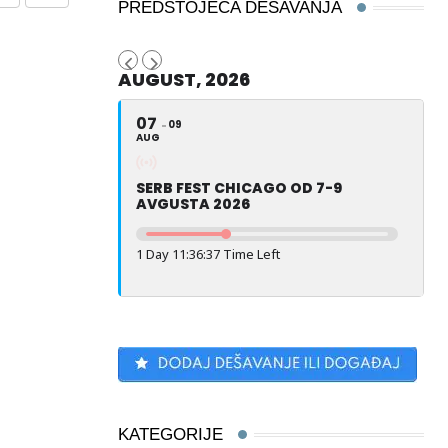
Share
Print
PREDSTOJEĆA DEŠAVANJA
via
Email
AUGUST, 2026
07
09
AUG
SERB FEST CHICAGO OD 7-9
AVGUSTA 2026
1 Day 11:36:35 Time Left
KATEGORIJE