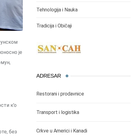
Tehnologija i Nauka
Tradicija i Običaji
мунском
оносно је
емун,
ADRESAR
Restorani i prodavnice
сти к’о
Transport i logistika
Crkve u Americi i Kanadi
те, без