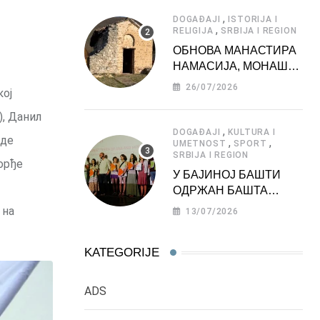
АТРАКЦИЈА
,
DOGAĐAJI
ISTORIJA I
,
RELIGIJA
SRBIJA I REGION
ОБНОВА МАНАСТИРА
НАМАСИЈА, МОНАШКЕ
ЗАДУЖБИНЕ
26/07/2026
кој
МОРАВСКЕ СРБИЈЕ
), Данил
,
DOGAĐAJI
KULTURA I
аде
,
,
UMETNOST
SPORT
SRBIJA I REGION
орђе
У БАЈИНОЈ БАШТИ
ОДРЖАН БАШТА
ФЕСТ 2026
 на
13/07/2026
KATEGORIJE
ADS