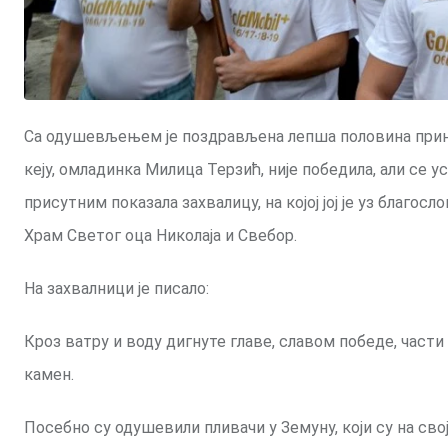
Са одушевљењем је поздрављена лепша половина принц
кеју, омладинка Милица Терзић, није победила, али се 
присутним показала захвалицу, на којој јој је уз благ
Храм Светог оца Николаја и Свебор.
На захвалници је писало:
Кроз ватру и воду дигнуте главе, славом победе, части
камен.
Посебно су одушевили пливачи у Земуну, који су на сво