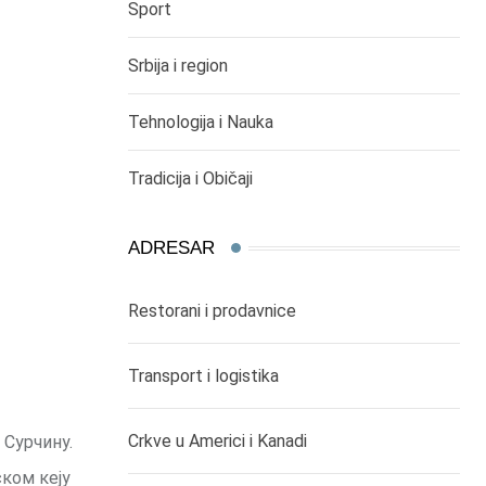
Sport
Srbija i region
Tehnologija i Nauka
Tradicija i Običaji
ADRESAR
Restorani i prodavnice
Transport i logistika
Crkve u Americi i Kanadi
 Сурчину.
ком кеју