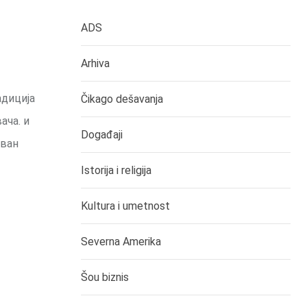
ADS
Arhiva
адиција
Čikago dešavanja
ача. и
Događaji
ован
Istorija i religija
Kultura i umetnost
Severna Amerika
Šou biznis