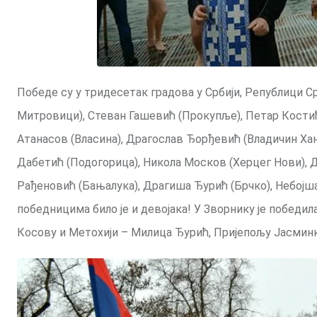
Победе су у тридесетак градова у Србији, Републици Ср
Митровици), Стеван Гашевић (Прокупље), Петар Костић
Атанасов (Власина), Драгослав Ђорђевић (Владичин Хан
Дабетић (Подогорица), Никола Москов (Херцег Нови), Д
Рађеновић (Бањалука), Драгиша Ђурић (Брчко), Небојш
победницима било је и девојака! У Зворнику је победил
Косову и Метохији – Милица Ђурић, Пријепољу Јасмин