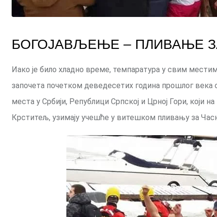
БОГОЈАВЉЕЊЕ – ПЛИВАЊЕ З
Иако је било хладно време, темпаратура у свим местим
започета почетком деведесетих година прошлог века се
места у Србији, Републици Српској и Црној Гори, који 
Крститељ, узимају учешће у витешком пливању за Часн