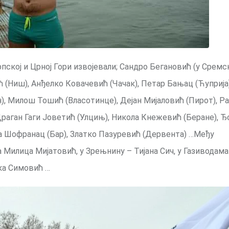
пској и Црној Гори извојевали; Сандро Бегановић (у Сремс
 (Ниш), Анђелко Ковачевић (Чачак), Петар Бањац (Ћуприја
), Милош Тошић (Власотинце), Дејан Мијаловић (Пирот), Р
раган Гаги Јоветић (Улцињ), Никола Кнежевић (Беране), Ђ
а Шофранац (Бар), Златко Пазуревић (Дервента) …Међу
а Милица Мијатовић, у Зрењнину – Тијана Сич, у Газиводама
ка Симовић …