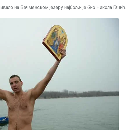
ливало на Бечменском језеру најбољи је био Никола Гачић.