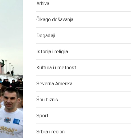
Arhiva
Čikago dešavanja
Događaji
Istorija i religija
Kultura i umetnost
Severna Amerika
Šou biznis
Sport
Srbija i region