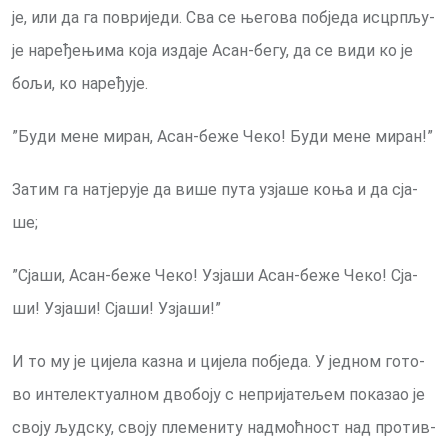
је, или да га по­ври­је­ди. Сва се ње­го­ва по­бје­да ис­цр­пљу­
је на­ре­ђе­њи­ма ко­ја из­да­је Асан-бе­гу, да се ви­ди ко је
бо­љи, ко на­ре­ђу­је.
”Бу­ди ме­не ми­ран, Асан-бе­же Че­ко! Бу­ди ме­не ми­ран!”
За­тим га на­тје­ру­је да ви­ше пу­та уз­ја­ше ко­ња и да сја­
ше;
”Сја­ши, Асан-бе­же Че­ко! Уз­ја­ши Асан-бе­же Че­ко! Сја­
ши! Уз­ја­ши! Сја­ши! Уз­ја­ши!”
И то му је ци­је­ла ка­зна и ци­је­ла по­бје­да. У јед­ном го­то­
во ин­те­лек­ту­ал­ном дво­бо­ју с непријатељем по­ка­зао је
сво­ју људ­ску, сво­ју пле­ме­ни­ту над­моћ­ност над про­тив­