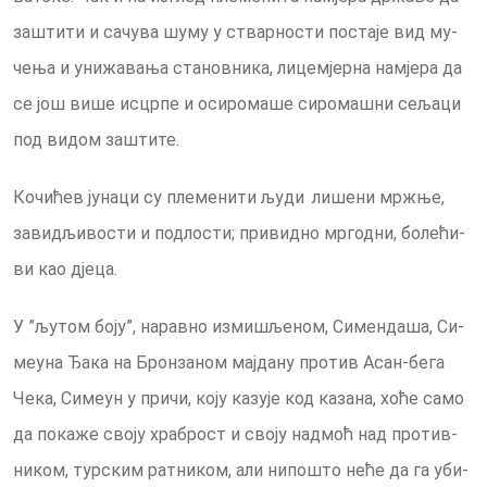
за­шти­ти и са­чу­ва шу­му у ствар­но­сти по­ста­је вид му­
че­ња и уни­жа­ва­ња ста­нов­ни­ка, ли­це­мјер­на на­мје­ра да
се још ви­ше ис­цр­пе и оси­ро­ма­ше си­ро­ма­шни се­ља­ци
под ви­дом за­шти­те.
Кочићев ју­наци су пле­ме­нити људи
ли­шени мр­жње,
за­ви­дљивости и по­дло­сти; при­вид­но мр­год­ни, бо­ле­ћи­
ви као дје­ца.
У ”љу­том бо­ју”, на­рав­но из­ми­шље­ном, Си­мен­да­ша, Си­
ме­у­на Ђа­ка на Брон­за­ном мај­да­ну про­тив Асан-бе­га
Че­ка, Си­меун у при­чи, ко­ју ка­зу­је код ка­за­на, хо­ће са­мо
да по­ка­же сво­ју хра­брост и сво­ју над­моћ над про­тив­
ни­ком, тур­ским рат­ни­ком, али ни­по­што не­ће да га уби­