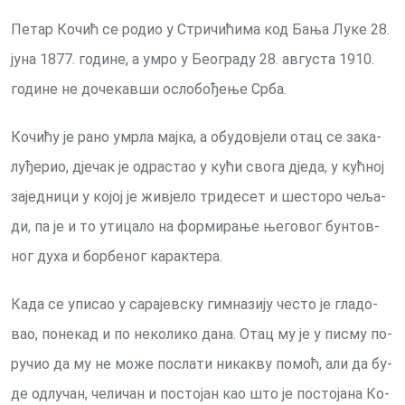
Пе­тар Ко­чић се ро­дио у Стри­чи­ћи­ма код Ба­ња Лу­ке 28.
ју­на 1877. го­ди­не, а умро у Бе­о­гра­ду 28. ав­гу­ста 1910.
го­ди­не не до­че­кав­ши осло­бо­ђе­ње Ср­ба.
Ко­чи­ћу је ра­но умр­ла мај­ка, а об­у­до­вје­ли отац се за­ка­
лу­ђе­рио, дје­чак је од­ра­стао у ку­ћи сво­га дје­да, у кућ­ној
за­јед­ни­ци у ко­јој је жи­вје­ло три­де­сет и ше­сто­ро че­ља­
ди, па је и то ути­ца­ло на фор­ми­ра­ње ње­го­вог бун­тов­
ног ду­ха и бор­бе­ног ка­рак­те­ра.
Ка­да се упи­сао у са­ра­јев­ску гим­на­зи­ју че­сто је гла­до­
вао, по­не­кад и по не­ко­ли­ко да­на. Отац му је у пи­сму по­
ру­чио да му не мо­же по­сла­ти ни­ка­кву по­моћ, али да бу­
де од­лу­чан, че­ли­чан и по­сто­јан као што је по­сто­ја­на Ко­