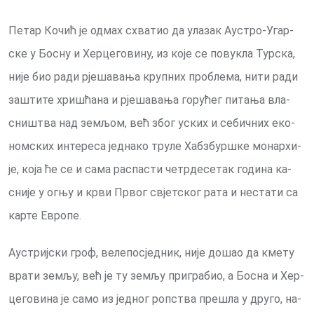
Пе­тар Ко­чић је од­мах схва­тио да ула­зак Аустро-Угар­
ске у Бо­сну и Хер­це­го­ви­ну, из ко­је се по­ву­кла Тур­ска,
ни­је био ра­ди рје­ша­ва­ња круп­них про­бле­ма, нити ради
за­шти­те хри­шћа­на и рје­ша­ва­ња го­ру­ћег пи­та­ња вла­
сни­штва над зе­мљом, већ због уских и се­бич­них еко­
ном­ских ин­те­ре­са јед­на­ко тру­ле Хаб­збур­шке мо­нар­хи­
је, ко­ја ће се и са­ма рас­па­сти че­тр­де­се­так го­ди­на ка­
сни­је у ог­њу и кр­ви Пр­вог свјет­ског ра­та и не­ста­ти са
кар­те Евро­пе.
Аустриј­ски гроф, ве­ле­по­сјед­ник, ни­је до­шао да кме­ту
вра­ти зе­мљу, већ је ту зе­мљу при­гра­био, а Бо­сна и Хер­
це­го­ви­на је са­мо из јед­ног роп­ства пре­шла у дру­го, на­