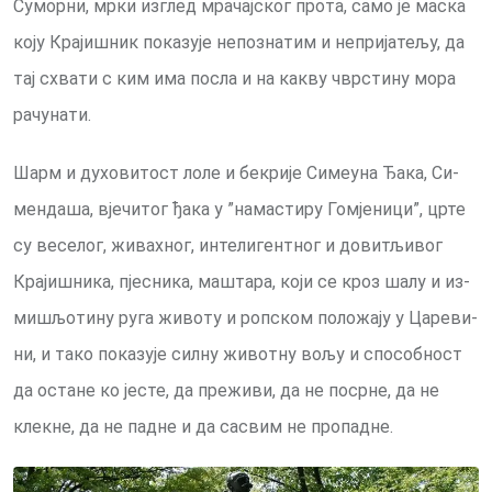
Су­мор­ни, мр­ки из­глед мра­чај­ског про­та, са­мо је ма­ска
ко­ју Кра­ји­шник по­ка­зу­је не­по­зна­тим и не­при­ја­те­љу, да
тај схва­ти с ким има по­сла и на ка­кву чвр­сти­ну мо­ра
ра­чу­на­ти.
Шарм и ду­хо­ви­тост ло­ле и бе­кри­је Си­ме­у­на Ђа­ка, Си­
мен­да­ша, вје­чи­тог ђа­ка у ”на­ма­сти­ру Го­мје­ни­ци”, црте
су ве­се­лог, жи­вах­ног, ин­те­ли­гент­ног и до­ви­тљи­вог
Кра­ји­шни­ка, пје­сни­ка, ма­шта­ра, ко­ји се кроз ша­лу и из­
ми­шљо­ти­ну ру­га животу и роп­ском по­ло­жа­ју у Ца­ре­ви­
ни, и та­ко по­ка­зу­је сил­ну жи­вот­ну во­љу и спо­соб­ност
да оста­не ко је­сте, да пре­жи­ви, да не по­срне, да не
клек­не, да не пад­не и да са­свим не про­пад­не.