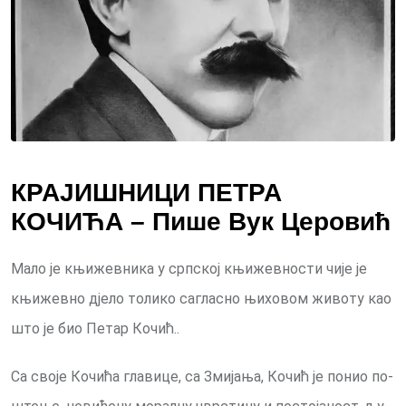
КРАЈИШНИЦИ ПЕТРА
КОЧИЋА – Пише Вук Церовић
Ма­ло је књи­жев­ни­ка у срп­ској књи­жев­но­сти чи­је је
књи­жев­но дје­ло то­ли­ко са­гла­сно њи­хо­вом жи­во­ту као
што је био Пе­тар Ко­чић..
Са сво­је Ко­чи­ћа гла­ви­це, са Зми­ја­ња, Ко­чић је по­нио по­