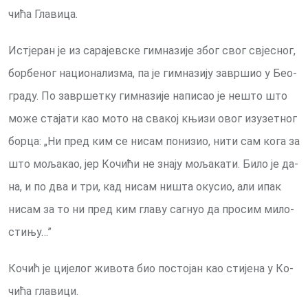
чи­ћа Гла­ви­ца.
Ис­тје­ран је из са­ра­јев­ске гим­на­зи­је због свог свје­сног,
бор­бе­ног на­ци­о­на­ли­зма, па је гим­на­зи­ју за­вр­шио у Бе­о­
гра­ду. По за­вр­шет­ку гим­на­зи­је на­пи­сао је не­што што
мо­же ста­ја­ти као мо­то на сва­кој књи­зи овог из­у­зет­ног
бор­ца: „Ни пред ким се ни­сам по­ни­зио, ни­ти сам ко­га за
што мо­ља­као, јер Ко­чи­ћи не зна­ју мо­ља­ка­ти. Би­ло је да­
на, и по два и три, кад ни­сам ни­шта оку­сио, али ипак
ни­сам за то ни пред ким гла­ву са­гнуо да про­сим ми­ло­
сти­њу…”
Кочић је ци­је­лог жи­во­та био по­сто­јан као сти­је­на у Ко­
чи­ћа гла­ви­ци.