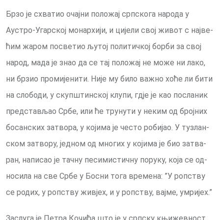
Бр­зо је схва­тио очај­ни по­ло­жај срп­ско­га на­ро­да у
Аустро-Угар­ској мо­нар­хи­ји, и ци­је­ли свој жи­вот с нај­ве­
ћим жа­ром по­све­тио љу­тој по­ли­тич­кој бор­би за свој
на­род, ма­да је знао да се тај по­ло­жај не мо­же ни ла­ко,
ни бр­зио про­ми­је­ни­ти. Ни­је му би­ло ва­жно хо­ће ли би­ти
на сло­бо­ди, у скуп­штин­ској клу­пи, гдје је као по­сла­ник
пред­ста­вљао Ср­бе, или ће тру­ну­ти у не­ким од број­них
бо­сан­ских за­тво­ра, у ко­ји­ма је че­сто ро­би­јао. У ту­злан­
ском за­тво­ру, јед­ном од мно­гих у ко­ји­ма је био за­тва­
ран, на­пи­сао је тач­ну пе­си­ми­стич­ну по­ру­ку, ко­ја се од­
но­си­ла на све Ср­бе у Бо­сни то­га вре­ме­на: ”У роп­ству
се ро­дих, у роп­ству жи­вјех, и у роп­ству, вај­ме, умри­јех.”
За­слу­га је Пе­тра Ко­чи­ћа што је у срп­ску књи­жев­ност