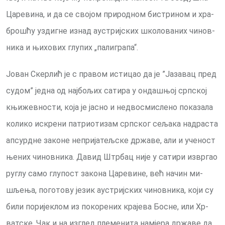
Ца­ре­ви­на, и да се сво­јом при­род­ном би­стри­ном и хра­
бро­шћу уз­диг­не из­над аустриј­ских шко­ло­ва­них чи­нов­
ни­ка и њи­хо­вих глу­пих „па­ли­гра­па“.
Јо­ван Скер­лић је с пра­вом ис­ти­цао да је ”Ја­за­вац пред
су­дом” јед­на од нај­бо­љих са­ти­ра у он­да­шњој срп­ској
књи­жев­но­сти, ко­ја је ја­сно и не­дво­сми­сле­но по­ка­за­ла
ко­ли­ко ис­кре­ни па­три­о­ти­зам срп­ског се­ља­ка над­ра­ста
ап­сурд­не за­ко­не не­при­ја­тељ­ске др­жа­ве, али и уче­ност
ње­них чи­нов­ни­ка. Да­вид Штр­бац ни­је у са­ти­ри из­вр­гао
ру­глу са­мо глу­пост за­ко­на Ца­ре­ви­не, већ на­чин ми­
шље­ња, по­го­то­ву је­зик аустриј­ских чи­нов­ни­ка, ко­ји су
би­ли по­ри­је­клом из по­ко­ре­них кра­је­ва Бо­сне, или Хр­
ват­ске. Чак и на из­глед пле­ме­ни­та на­мје­ра др­жа­ве да