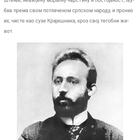
ште­ње, не­ви­ђе­ну мо­рал­ну чвр­сти­ну и по­сто­ја­ност, љу­
бав пре­ма свом по­тла­че­ном срп­ском на­ро­ду, и про­нио
их, чи­сте као су­зе Кра­ји­шни­ка, кроз свој те­гоб­ни жи­
вот.