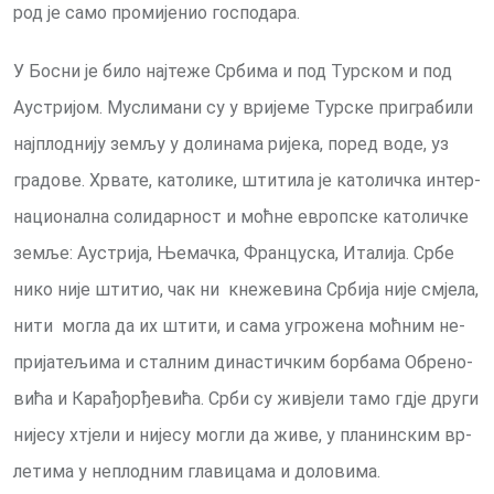
ро­д је са­мо про­ми­је­нио го­спо­да­ра.
У Бо­сни је би­ло нај­те­же Ср­би­ма и под Тур­ском и под
Аустри­јом. Му­сли­ма­ни су у ври­је­ме Тур­ске при­гра­би­ли
нај­плод­ни­ју зе­мљу у до­ли­на­ма ри­је­ка, по­ред во­де, уз
гра­до­ве. Хр­ва­те, ка­то­ли­ке, шти­ти­ла је ка­то­лич­ка ин­тер­
на­ци­о­нал­на со­ли­дар­ност и моћ­не европ­ске ка­то­лич­ке
зе­мље: Аустри­ја, Ње­мач­ка, Фран­цу­ска, Ита­ли­ја. Ср­бе
ни­ко ни­је шти­тио, чак ни кне­же­ви­на Ср­би­ја ни­је смје­ла,
ни­ти мо­гла да их шти­ти, и са­ма угро­же­на моћ­ним не­
при­ја­те­љи­ма и стал­ним ди­на­стич­ким бор­ба­ма Обре­но­
ви­ћа и Ка­ра­ђор­ђе­ви­ћа. Срби су жи­вје­ли та­мо гдје дру­ги
ни­је­су хтје­ли и ни­је­су мо­гли да жи­ве, у пла­нин­ским вр­
ле­ти­ма у не­плод­ним гла­ви­ца­ма и до­ло­ви­ма.