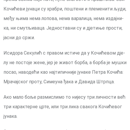
Ко­чи­ће­ви ју­на­ци су хра­бри, по­ште­ни и пле­ме­ни­ти љу­ди,
ме­ђу њи­ма не­ма ло­по­ва, не­ма ва­ра­ли­ца, не­ма из­дај­ни­
ка, ни сму­тљи­ва­ца. Јед­но­став­ни су и дје­ти­ње про­сти,
ја­сни до ср­жи.
Иси­до­ра Се­ку­лић с пра­вом ис­ти­че да у Ко­чи­ће­вом дје­
лу не по­сто­је же­не, јер је жи­вот бор­ба, а бор­ба је му­шки
по­сао, на­во­де­ћи као нај­ти­пич­ни­је ју­на­ке Пе­тра Ко­чи­ћа:
Мра­чај­ског про­ту, Си­ме­у­на ђа­ка и Да­ви­да Штрп­ца.
Ако ма­ло бо­ље раз­ми­сли­мо то ни­је­су три лич­но­сти већ
три ка­рак­тер­не цр­те, или три ли­ка сва­ко­га Кочиће­вог
ју­на­ка.