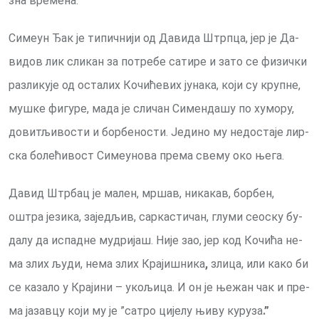
зна вре­ме­на.
Си­меун Ђак је ти­пич­ни­ји од Да­ви­да Штрп­ца, јер је Да­
ви­дов лик сликан за по­тре­бе са­ти­ре и за­то се фи­зич­ки
раз­ли­ку­је од оста­лих Ко­чи­ће­вих ју­на­ка, ко­ји су круп­не,
му­шке фи­гу­ре, ма­да је сли­чан Си­мен­да­шу по ху­мо­ру,
до­ви­тљи­во­сти и бор­бе­но­сти. Је­ди­но му не­до­ста­је лир­
ска бо­ле­ћи­вост Си­ме­у­но­ва пре­ма све­му око ње­га.
Да­вид Штр­бац је ма­лен, мр­шав, ни­ка­кав, бор­бен,
оштра је­зи­ка, за­је­дљив, сар­ка­сти­чан, глу­ми се­о­ску бу­
да­лу да ис­пад­не му­дри­јаш. Ни­је зао, јер код Ко­чи­ћа не­
ма злих љу­ди, не­ма злих Крајишника
,
зли­ца, или ка­ко би
се ка­за­ло у Кра­ји­ни – уко­љи­ца. И он је ње­жан чак и пре­
ма ја­зав­цу ко­ји му је ”са­тро ци­је­лу њи­ву ку­ру­за
.”