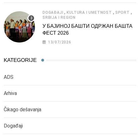
,
,
,
DOGAĐAJI
KULTURA I UMETNOST
SPORT
SRBIJA I REGION
У БАЈИНОЈ БАШТИ ОДРЖАН БАШТА
ФЕСТ 2026
13/07/2026
KATEGORIJE
ADS
Arhiva
Čikago dešavanja
Događaji