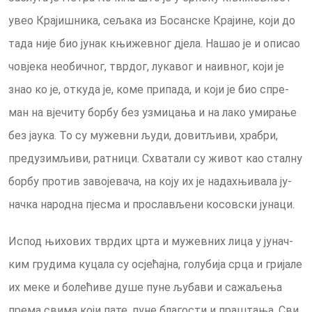
увео Кра­ји­шни­ка, се­ља­ка из Бо­сан­ске Кра­ји­не, ко­ји до
та­да ни­је био ју­нак књи­жев­ног дје­ла. На­шао је и опи­сао
чо­вје­ка нео­бич­ног, твр­дог, лу­ка­вог и на­ив­ног, ко­ји је
знао ко је, от­ку­да је, ко­ме при­па­да, и који је био спре­
ман на вје­чи­ту бор­бу без уз­ми­ца­ња и на ла­ко уми­ра­ње
без ја­у­ка. То су му­жев­ни љу­ди, до­ви­тљи­ви, хра­бри,
пред­у­зи­мљи­ви, рат­ни­ци. Схва­та­ли су жи­вот као стал­ну
бор­бу про­тив за­во­је­ва­ча, на ко­ју их је на­дах­њи­ва­ла ју­
нач­ка на­род­на пје­сма и про­сла­вље­ни ко­сов­ски ју­на­ци.
Ис­под њи­хо­вих твр­дих цр­та и му­жев­них ли­ца у ју­нач­
ким гру­ди­ма ку­ца­ла су осје­ћај­на, го­лу­би­ја ср­ца и гри­ја­ле
их ме­ке и бо­ле­ћи­ве ду­ше пу­не љу­ба­ви и са­жа­ље­ња
пре­ма сви­ма ко­ји па­те, пу­не бла­го­сти и пра­шта­ња. Сви