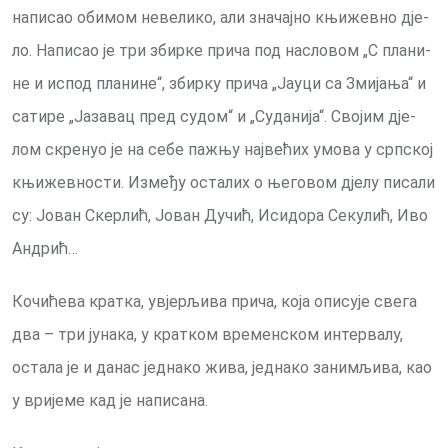
на­пи­сао оби­мом не­ве­ли­ко, али зна­чај­но књи­жев­но дје­
ло. На­пи­сао је три збир­ке при­ча под на­сло­вом „С пла­ни­
не и ис­под пла­ни­не“, збир­ку при­ча „Ја­у­ци са Зми­ја­ња“ и
са­ти­ре „Ја­за­вац пред су­дом“ и „Су­да­ни­ја“. Сво­јим дје­
лом скре­нуо је на се­бе па­жњу нај­ве­ћих умо­ва у срп­ској
књи­жев­но­сти. Из­ме­ђу оста­лих о ње­го­вом дје­лу пи­са­ли
су: Јо­ван Скер­лић, Јо­ван Ду­чић, Иси­до­ра Се­ку­лић, Иво
Ан­дрић…
Ко­чи­ће­ва крат­ка, увјер­љи­ва при­ча, ко­ја опи­су­је све­га
два – три ју­на­ка, у крат­ком вре­мен­ском ин­тер­ва­лу,
оста­ла је и да­нас јед­на­ко жи­ва, јед­на­ко за­ни­мљи­ва, као
у ври­је­ме кад је на­пи­са­на.