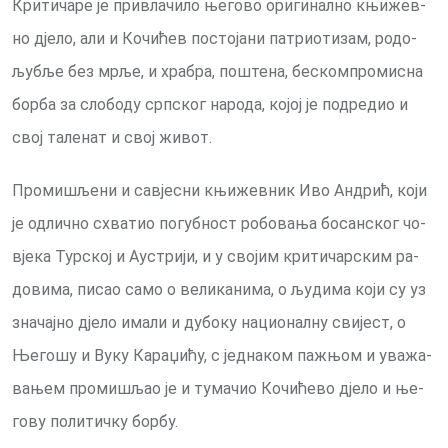
Кри­ти­ча­ре је при­вла­чи­ло ње­го­во ори­ги­нал­но књи­жев­
но дје­ло, али и Ко­чи­ћев по­сто­ја­ни па­три­о­ти­зам, ро­до­
љу­бље без мр­ље, и хра­бра, по­ште­на, бес­ком­про­ми­сна
бор­ба за сло­бо­ду српског на­ро­да, ко­јој је под­ре­дио и
свој та­ле­нат и свој жи­вот.
Промишљени и са­вје­сни књи­жев­ник Иво Ан­дрић, ко­ји
је од­лич­но схва­тио по­губ­ност ро­бо­ва­ња бо­сан­ског чо­
вје­ка Тур­ској и Аустри­ји, и у сво­јим кри­тичарским ра­
до­ви­ма, пи­сао са­мо о ве­ли­ка­ни­ма, о љу­ди­ма ко­ји су уз
значајно дје­ло има­ли и ду­бо­ку на­ци­о­нал­ну сви­јест, о
Ње­го­шу и Ву­ку Ка­ра­џи­ћу, с јед­на­ком па­жњом и ува­жа­
ва­њем про­ми­шљао је и ту­ма­чио Ко­чи­ће­во дје­ло и ње­
го­ву по­ли­тич­ку бор­бу.