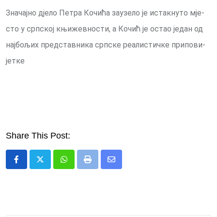
Зна­чај­но дје­ло Пе­тра Ко­чи­ћа за­у­зе­ло је ис­так­ну­то мје­
сто у срп­ској књи­жев­но­сти, а Ко­чић је остао је­дан од
нај­бо­љих пред­став­ни­ка срп­ске ре­а­ли­стич­ке при­по­ви­
јет­ке
Share This Post:
Whatsapp
Print
Share
via
Email