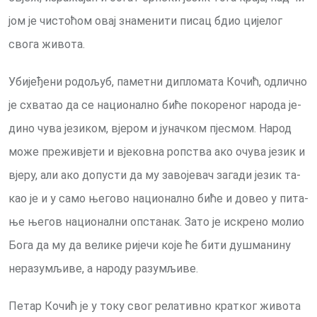
јом је чи­сто­ћом овај зна­ме­ни­ти пи­сац бдио ци­је­лог
сво­га жи­во­та.
Уби­је­ђе­ни ро­до­љуб, па­мет­ни ди­пло­ма­та Кочић, од­лич­но
је схва­тао да се на­ци­о­нал­но би­ће по­ко­ре­ног на­ро­да је­
ди­но чу­ва је­зи­ком, вје­ром и ју­нач­ком пје­смом. На­род
мо­же пре­жи­вје­ти и вје­ков­на роп­ства ако очу­ва је­зик и
вје­ру, али ако до­пу­сти да му за­во­је­вач за­га­ди је­зик та­
као је и у са­мо ње­го­во на­ци­о­нал­но би­ће и до­вео у пи­та­
ње ње­гов на­ци­о­нал­ни оп­ста­нак. За­то је искре­но мо­лио
Бо­га да му да ве­ли­ке ри­је­чи ко­је ће би­ти ду­шма­ни­ну
не­ра­зу­мљи­ве, а на­ро­ду ра­зу­мљи­ве.
Пе­тар Ко­чић је у то­ку свог ре­ла­тив­но крат­ког жи­во­та