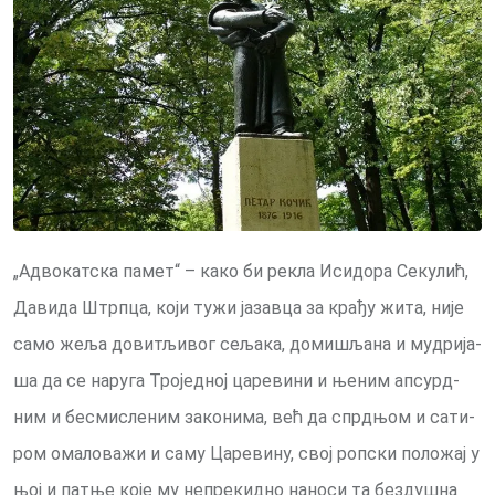
„Адво­кат­ска па­мет“ – ка­ко би ре­кла Иси­до­ра Се­ку­лић,
Да­ви­да Штрп­ца, ко­ји ту­жи ја­зав­ца за кра­ђу жи­та, ни­је
са­мо же­ља до­ви­тљи­вог се­ља­ка, до­ми­шља­на и му­дри­ја­
ша да се на­ру­га Тро­јед­ној ца­ре­ви­ни и ње­ним ап­сурд­
ним и бе­сми­сле­ним за­ко­ни­ма, већ да спрд­њом и са­ти­
ром ома­ло­ва­жи и са­му Ца­ре­ви­ну, свој роп­ски по­ло­жај у
њој и пат­ње ко­је му не­пре­кид­но на­но­си та без­ду­шна