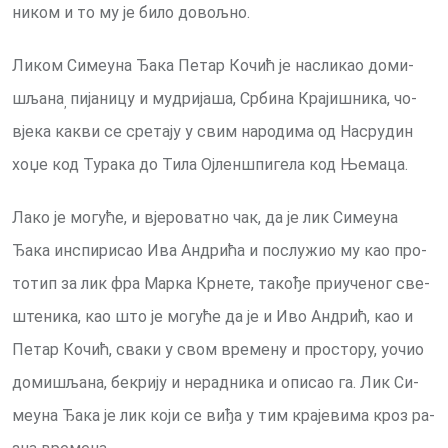
ни­ком и то му је било до­вољ­но.
Ли­ком Си­ме­у­на Ђа­ка Пе­тар Кочић је на­сли­као до­ми­
шља­на
пи­ја­ни­цу и му­дри­ја­ша, Ср­би­на Кра­ји­шни­ка, чо­
,
вје­ка ка­кви се сре­та­ју у свим на­ро­ди­ма од На­сру­дин
хо­џе код Ту­ра­ка до Тила Ој­лен­шпи­ге­ла код Ње­ма­ца.
Ла­ко је мо­гу­ће, и вје­ро­ват­но чак, да је лик Си­ме­у­на
Ђака ин­спи­ри­сао Ива Ан­дри­ћа и по­слу­жио му као про­
то­тип за лик фра Мар­ка Кр­не­те, та­ко­ђе при­у­че­ног све­
ште­ни­ка, као што је мо­гу­ће да је и Иво Ан­дрић, као и
Пе­тар Ко­чић, сва­ки у свом вре­ме­ну и про­сто­ру, уочио
до­ми­шља­на, бе­кри­ју и не­рад­ни­ка и опи­сао га. Лик Си­
ме­у­на Ђа­ка је лик ко­ји се ви­ђа у тим кра­је­ви­ма кроз ра­