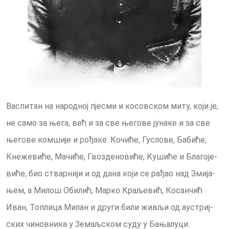
Вас­пи­тан на на­род­ној пје­сми и ко­сов­ском ми­ту, ко­ји је,
не са­мо за ње­га, већ и за све ње­го­ве ју­на­ке и за све
ње­го­ве ком­ши­је и ро­ђа­ке: Ко­чи­ће, Гу­сло­ве, Ба­би­ће,
Кне­же­ви­ће, Ма­чи­ће, Гво­зде­но­ви­ће, Ку­ши­ће и Бла­го­је­
ви­ће, био ствар­ни­ји и од да­на ко­ји се ра­ђао над Зми­ја­
њем, а Ми­лош Оби­лић, Мар­ко Кра­ље­вић, Ко­сан­чић
Иван, То­пли­ца Ми­лан и дру­ги би­ли жи­вљи од аустриј­
ских чи­нов­ни­ка у Зе­маљ­ском су­ду у Ба­њалу­ци.