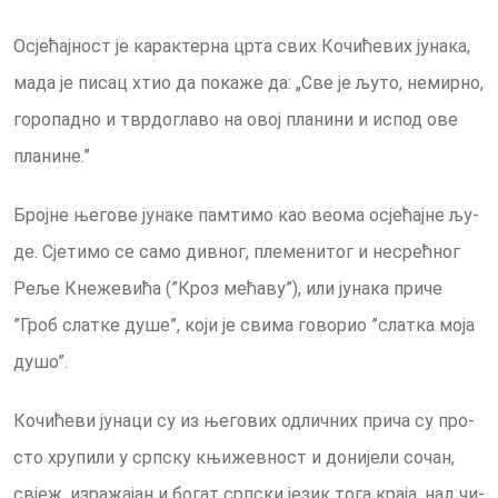
Осје­ћај­ност је ка­рак­тер­на цр­та свих Ко­чи­ће­вих ју­на­ка,
ма­да је пи­сац хтио да по­ка­же да: „Све је љу­то, не­мир­но,
го­ро­пад­но и твр­до­гла­во на овој пла­ни­ни и ис­под ове
пла­ни­не.”
Број­не ње­го­ве ју­на­ке пам­ти­мо као ве­о­ма осје­ћај­не љу­
де. Сје­ти­мо се са­мо див­ног, пле­ме­ни­тог и не­срећ­ног
Ре­ље Кне­же­ви­ћа (”Кроз ме­ћа­ву”), или ју­на­ка при­че
”Гроб слат­ке ду­ше”, ко­ји је сви­ма го­во­рио ”слат­ка мо­ја
ду­шо”.
Ко­чи­ће­ви јунаци су из ње­го­вих од­лич­них при­ча су про­
сто хру­пи­ли у срп­ску књи­жев­ност и до­ни­је­ли со­чан,
свјеж, из­ра­жа­јан и бо­гат срп­ски је­зик то­га кра­ја, над чи­