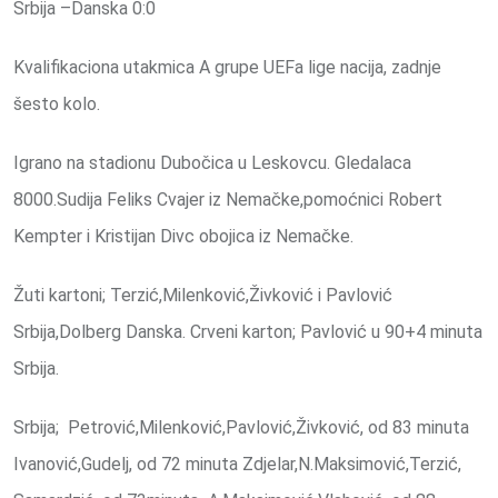
Srbija –Danska 0:0
Kvalifikaciona utakmica A grupe UEFa lige nacija, zadnje
šesto kolo.
Igrano na stadionu Dubočica u Leskovcu. Gledalaca
8000.Sudija Feliks Cvajer iz Nemačke,pomoćnici Robert
Kempter i Kristijan Divc obojica iz Nemačke.
Žuti kartoni; Terzić,Milenković,Živković i Pavlović
Srbija,Dolberg Danska. Crveni karton; Pavlović u 90+4 minuta
Srbija.
Srbija; Petrović,Milenković,Pavlović,Živković, od 83 minuta
Ivanović,Gudelj, od 72 minuta Zdjelar,N.Maksimović,Terzić,