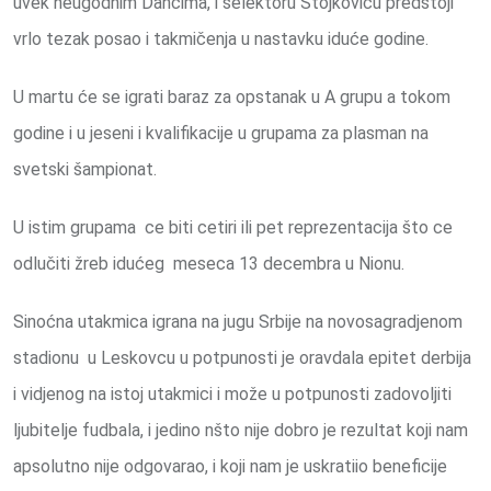
uvek neugodnim Dancima, i selektoru Stojkovicu predstoji
vrlo tezak posao i takmičenja u nastavku iduće godine.
U martu će se igrati baraz za opstanak u A grupu a tokom
godine i u jeseni i kvalifikacije u grupama za plasman na
svetski šampionat.
U istim grupama ce biti cetiri ili pet reprezentacija što ce
odlučiti žreb idućeg meseca 13 decembra u Nionu.
Sinoćna utakmica igrana na jugu Srbije na novosagradjenom
stadionu u Leskovcu u potpunosti je oravdala epitet derbija
i vidjenog na istoj utakmici i može u potpunosti zadovoljiti
ljubitelje fudbala, i jedino nšto nije dobro je rezultat koji nam
apsolutno nije odgovarao, i koji nam je uskratiio beneficije