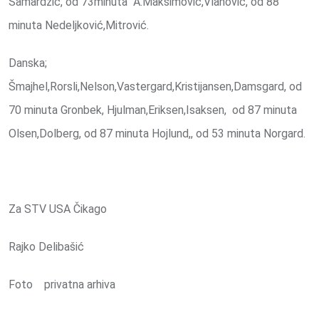
Samardzić, od 73minuta A.Maksimović,Vlahović, od 88
minuta Nedeljković,Mitrović.
Danska;
Šmajhel,Rorsli,Nelson,Vastergard,Kristijansen,Damsgard, od
70 minuta Gronbek, Hjulman,Eriksen,Isaksen, od 87 minuta
Olsen,Dolberg, od 87 minuta Hojlund,, od 53 minuta Norgard.
Za STV USA Čikago
Rajko Delibašić
Foto privatna arhiva