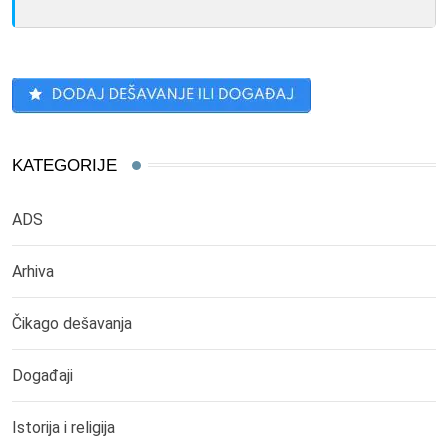
KATEGORIJE
ADS
Arhiva
Čikago dešavanja
Događaji
Istorija i religija