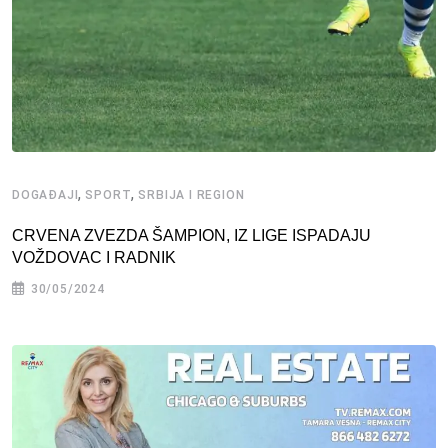
,
,
DOGAĐAJI
SPORT
SRBIJA I REGION
CRVENA ZVEZDA ŠAMPION, IZ LIGE ISPADAJU
VOŽDOVAC I RADNIK
30/05/2024