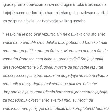
igrača prema obavezama i svime drugim u toku utakmice na
kojoj je samo nedostajao barem jedan gol i pozitivan rezultat
za potpuno slavlje i ostvarivanje velikog uspeha.
” Teško mi je pao ovaj rezultat. On ne oslikava ono što smo
videli na terenu.Bili smo daleko bliži pobedi od Danske.Imali
smo mnogo prilika mnogo šuteva…Momcima nemam šta da
zamerim.Ponosan sam kako su predstavljali Srbiju ,branili
dres reprezentacije.U fudbalu morate da prihvatite rezultat
onakav kakav jeste bez obzira na dogadjaje ne terenu.Hrabro
smo ušli u meč,odigrali maksimalno i dali sve od sebe
.Imponovala je ta vrsta trčanja,borbenosti,koncentracije,želje
za pobedon…Pokazali smo sve to i ljudi su mogli da
vide.Falio nam je taj gol da bi utisak bio kompletan.U fudbalu