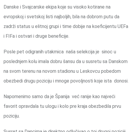
Danske i Svajcarske ekipa koje su visoko kotirane na
evropskoj i svetskoj listi najboljih, bila na dobrom putu da
zadrži status u elitnoj grupi i time dobije na koeficijentu UEFa
i FIFa i ostvari i druge beneficije.
Posle pet odigranih utakmica naša selekcija je sinoc u
poslednjem kolu imala dobru šansu da u susretu sa Danskom
na svom terenu na novom stadionu u Leskovcu pobedom
obezbedi drugu poziciju i mnoge povoljnosti koje ista donosi.
Napomenimo samo da je Španija već ranije kao najveći
favorit opravdala tu ulogu i kolo pre kraja obezbedila prvu
poziciju.
Susret sa Dancima je direktno odlučivao o toj drugoj poziciji