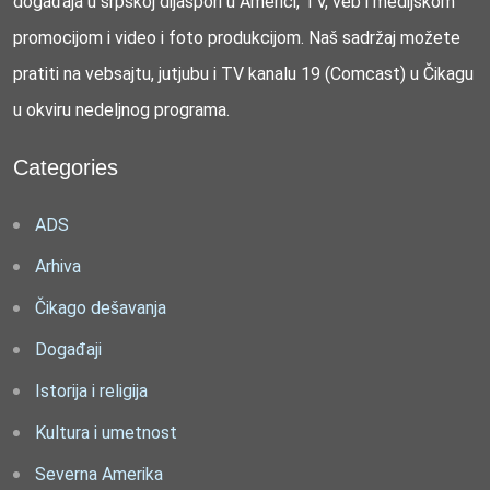
događaja u srpskoj dijaspori u Americi, TV, veb i medijskom
promocijom i video i foto produkcijom. Naš sadržaj možete
pratiti na vebsajtu, jutjubu i TV kanalu 19 (Comcast) u Čikagu
u okviru nedeljnog programa.
Categories
ADS
Arhiva
Čikago dešavanja
Događaji
Istorija i religija
Kultura i umetnost
Severna Amerika