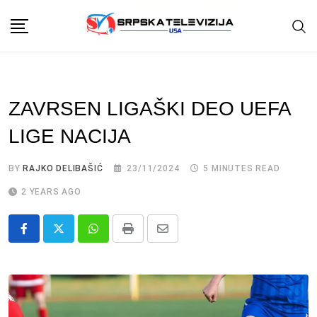
Skip
to
content
ZAVRSEN LIGAŠKI DEO UEFA
LIGE NACIJA
BY
RAJKO DELIBAŠIĆ
23/11/2024
5 MINUTES READ
2 YEARS AGO
Whatsapp
Print
Share
via
Email