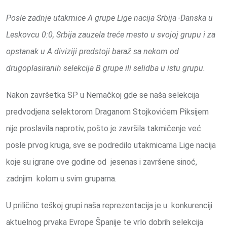
Posle zadnje utakmice A grupe Lige nacija Srbija -Danska u
Leskovcu 0:0, Srbija zauzela treće mesto u svojoj grupu i za
opstanak u A diviziji predstoji baraž sa nekom od
drugoplasiranih selekcija B grupe ili selidba u istu grupu.
Nakon završetka SP u Nemačkoj gde se naša selekcija
predvodjena selektorom Draganom Stojkovićem Piksijem
nije proslavila naprotiv, pošto je završila takmičenje već
posle prvog kruga, sve se podredilo utakmicama Lige nacija
koje su igrane ove godine od jesenas i završene sinoć,
zadnjim kolom u svim grupama.
U prilično teškoj grupi naša reprezentacija je u konkurenciji
aktuelnog prvaka Evrope Španije te vrlo dobrih selekcija