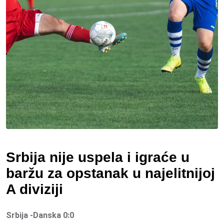
Srbija nije uspela i igraće u
baržu za opstanak u najelitnijoj
A diviziji
Srbija -Danska 0:0