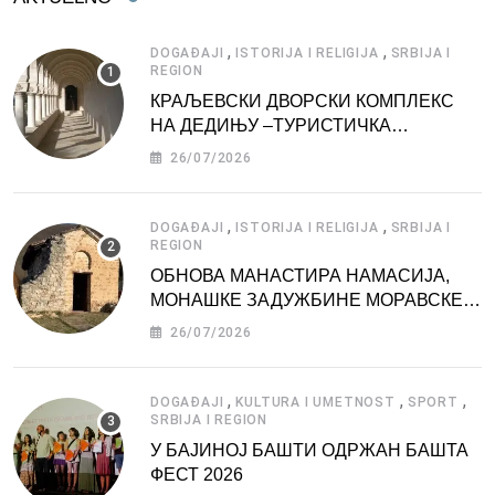
,
,
DOGAĐAJI
ISTORIJA I RELIGIJA
SRBIJA I
REGION
КРАЉЕВСКИ ДВОРСКИ КОМПЛЕКС
НА ДЕДИЊУ –ТУРИСТИЧКА
АТРАКЦИЈА
26/07/2026
,
,
DOGAĐAJI
ISTORIJA I RELIGIJA
SRBIJA I
REGION
ОБНОВА МАНАСТИРА НАМАСИЈА,
МОНАШКЕ ЗАДУЖБИНЕ МОРАВСКЕ
СРБИЈЕ
26/07/2026
,
,
,
DOGAĐAJI
KULTURA I UMETNOST
SPORT
SRBIJA I REGION
У БАЈИНОЈ БАШТИ ОДРЖАН БАШТА
ФЕСТ 2026