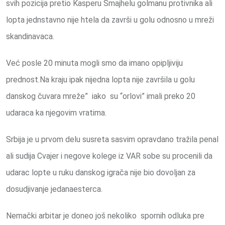
svih pozicija pretio Kasperu Šmajhelu golmanu protivnika ali
lopta jednstavno nije htela da završi u golu odnosno u mreži
skandinavaca.
Već posle 20 minuta mogli smo da imano opipljiviju
prednost.Na kraju ipak nijedna lopta nije završila u golu
danskog čuvara mreže” iako su “orlovi” imali preko 20
udaraca ka njegovim vratima.
Srbija je u prvom delu susreta sasvim opravdano tražila penal
ali sudija Cvajer i negove kolege iz VAR sobe su procenili da
udarac lopte u ruku danskog igrača nije bio dovoljan za
dosudjivanje jedanaesterca.
Nemački arbitar je doneo još nekoliko spornih odluka pre