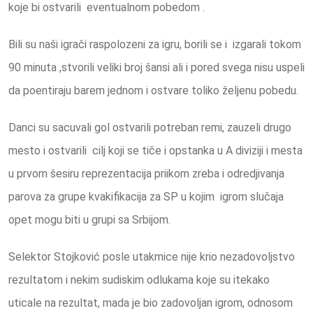
koje bi ostvarili eventualnom pobedom .
Bili su naši igrači raspolozeni za igru, borili se i izgarali tokom
90 minuta ,stvorili veliki broj šansi ali i pored svega nisu uspeli
da poentiraju barem jednom i ostvare toliko željenu pobedu.
Danci su sacuvali gol ostvarili potreban remi, zauzeli drugo
mesto i ostvarili cilj koji se tiče i opstanka u A diviziji i mesta
u prvom šesiru reprezentacija priikom zreba i odredjivanja
parova za grupe kvakifikacija za SP u kojim igrom slučaja
opet mogu biti u grupi sa Srbijom.
Selektor Stojković posle utakmice nije krio nezadovoljstvo
rezultatom i nekim sudiskim odlukama koje su itekako
uticale na rezultat, mada je bio zadovoljan igrom, odnosom