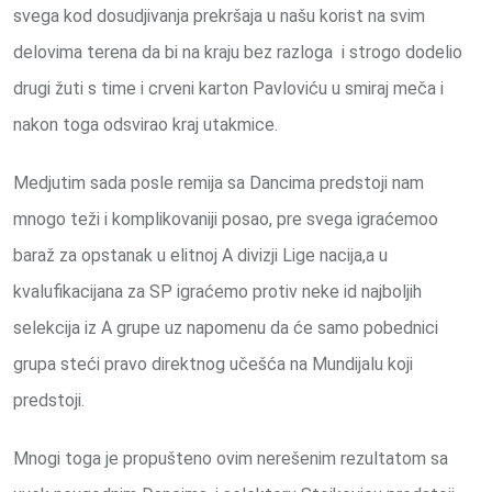
svega kod dosudjivanja prekršaja u našu korist na svim
delovima terena da bi na kraju bez razloga i strogo dodelio
drugi žuti s time i crveni karton Pavloviću u smiraj meča i
nakon toga odsvirao kraj utakmice.
Medjutim sada posle remija sa Dancima predstoji nam
mnogo teži i komplikovaniji posao, pre svega igraćemoo
baraž za opstanak u elitnoj A divizji Lige nacija,a u
kvalufikacijana za SP igraćemo protiv neke id najboljih
selekcija iz A grupe uz napomenu da će samo pobednici
grupa steći pravo direktnog učešća na Mundijalu koji
predstoji.
Mnogi toga je propušteno ovim nerešenim rezultatom sa