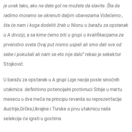
je uvek tako, ako ne date gol ne možete da slavite .Šta da
radimo moramo se okrenuti daljim obavezama.Videćemo ,
šta će nam i koga dodeliti žreb u Nionu u baražu za opstanak
u A diviziji, a sa kime ćemo biti u grupi u kvalifikacijama za
prvenstvo sveta Ovaj put nismo uspeli ali smo dali sve od
sebe i pokušali ali nam se eto nije dalo”
rekao je sekektor
Stojković.
U baražu za opstanak u A grupi Lige nacija posle sinoćnih
utakmica definitivno potencijalni protivnuci Srbije u martu
mesecu u dva meča na principu revanša su reprezentacije
Austrije,Grčke,Ukrajine i Turske a prvu utakmicu naša
selekcija će igrati u gostima.