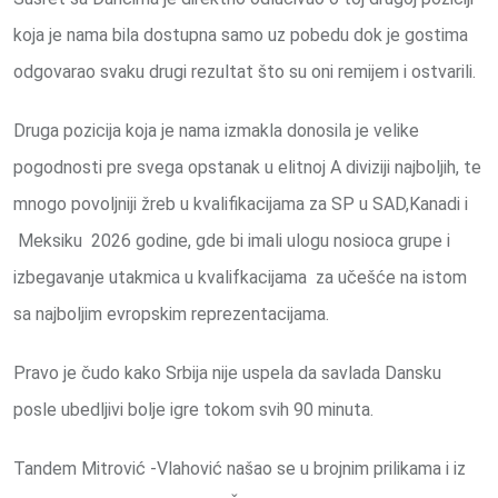
koja je nama bila dostupna samo uz pobedu dok je gostima
odgovarao svaku drugi rezultat što su oni remijem i ostvarili.
Druga pozicija koja je nama izmakla donosila je velike
pogodnosti pre svega opstanak u elitnoj A diviziji najboljih, te
mnogo povoljniji žreb u kvalifikacijama za SP u SAD,Kanadi i
Meksiku 2026 godine, gde bi imali ulogu nosioca grupe i
izbegavanje utakmica u kvalifkacijama za učešće na istom
sa najboljim evropskim reprezentacijama.
Pravo je čudo kako Srbija nije uspela da savlada Dansku
posle ubedljivi bolje igre tokom svih 90 minuta.
Tandem Mitrović -Vlahović našao se u brojnim prilikama i iz