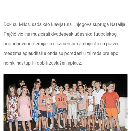
Dok su Miloš, sada kao klavijatura, i njegova supruga Natalija
Pejčić violina muzicirali dvadeseak učesnika fudbalskog
popodnevnog derbija su u kamernom ambijentu na pravim
mestima aplaudirali a onda su poređani u tri reda prelepo
horski nastupili i dobili zaslužen aplauz.