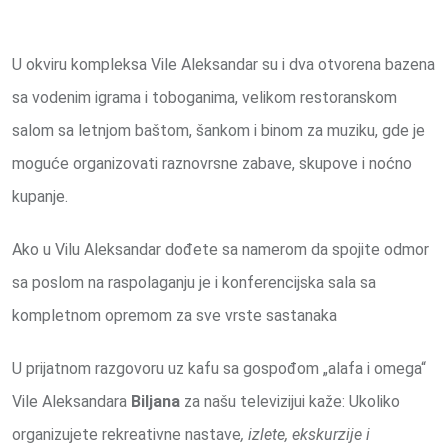
U okviru kompleksa Vile Aleksandar su i dva otvorena bazena
sa vodenim igrama i toboganima, velikom restoranskom
salom sa letnjom baštom, šankom i binom za muziku, gde je
moguće organizovati raznovrsne zabave, skupove i noćno
kupanje.
Ako u Vilu Aleksandar dođete sa namerom da spojite odmor
sa poslom na raspolaganju je i konferencijska sala sa
kompletnom opremom za sve vrste sastanaka
U prijatnom razgovoru uz kafu sa gospođom „alafa i omega“
Vile Aleksandara
Biljana
za našu televizijui kaže: Ukoliko
organizujete rekreativne nastave
, izlete, ekskurzije i