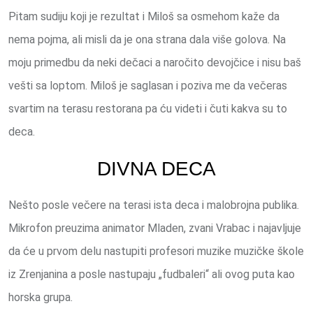
Pitam sudiju koji je rezultat i Miloš sa osmehom kaže da
nema pojma, ali misli da je ona strana dala više golova. Na
moju primedbu da neki dečaci a naročito devojčice i nisu baš
vešti sa loptom. Miloš je saglasan i poziva me da večeras
svartim na terasu restorana pa ću videti i čuti kakva su to
deca.
DIVNA DECA
Nešto posle večere na terasi ista deca i malobrojna publika.
Mikrofon preuzima animator Mladen, zvani Vrabac i najavljuje
da će u prvom delu nastupiti profesori muzike muzičke škole
iz Zrenjanina a posle nastupaju „fudbaleri“ ali ovog puta kao
horska grupa.