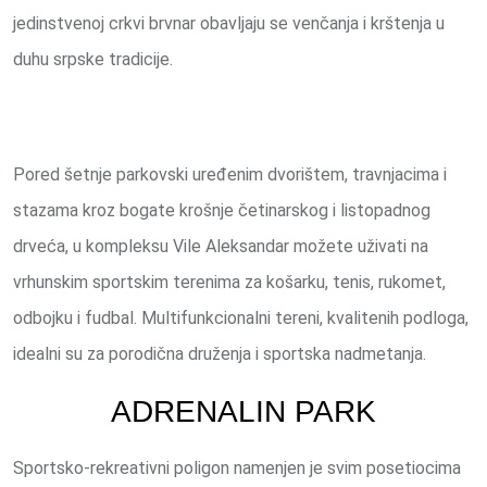
jedinstvenoj crkvi brvnar obavljaju se venčanja i krštenja u
duhu srpske tradicije.
Pored šetnje parkovski uređenim dvorištem, travnjacima i
stazama kroz bogate krošnje četinarskog i listopadnog
drveća, u kompleksu Vile Aleksandar možete uživati na
vrhunskim sportskim terenima za košarku, tenis, rukomet,
odbojku i fudbal. Multifunkcionalni tereni, kvalitenih podloga,
idealni su za porodična druženja i sportska nadmetanja.
ADRENALIN PARK
Sportsko-rekreativni poligon namenjen je svim posetiocima