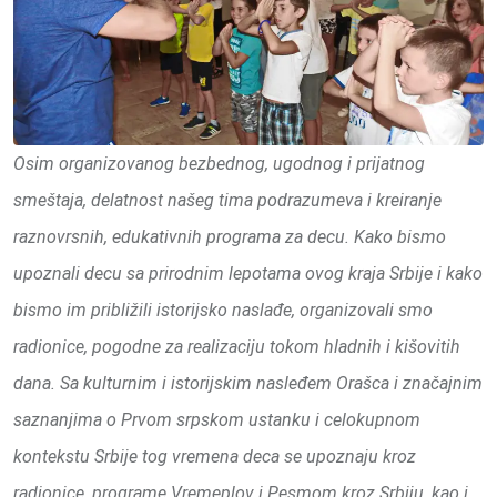
Osim organizovanog bezbednog, ugodnog i prijatnog
smeštaja, delatnost našeg tima podrazumeva i kreiranje
raznovrsnih, edukativnih programa za decu. Kako bismo
upoznali decu sa prirodnim lepotama ovog kraja Srbije i kako
bismo im približili istorijsko naslađe, organizovali smo
radionice, pogodne za realizaciju tokom hladnih i kišovitih
dana. Sa kulturnim i istorijskim nasleđem Orašca i značajnim
saznanjima o Prvom srpskom ustanku i celokupnom
kontekstu Srbije tog vremena deca se upoznaju kroz
radionice, programe Vremeplov i Pesmom kroz Srbiju, kao i