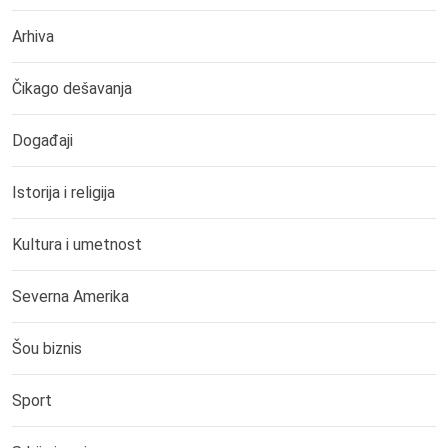
Arhiva
Čikago dešavanja
Događaji
Istorija i religija
Kultura i umetnost
Severna Amerika
Šou biznis
Sport