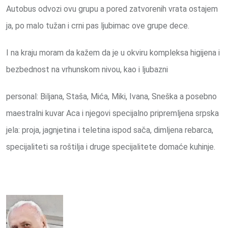
Autobus odvozi ovu grupu a pored zatvorenih vrata ostajem
ja, po malo tužan i crni pas ljubimac ove grupe dece.
I na kraju moram da kažem da je u okviru kompleksa higijena i
bezbednost na vrhunskom nivou, kao i ljubazni
personal: Biljana, Staša, Mića, Miki, Ivana, Sneška a posebno
maestralni kuvar Aca i njegovi specijalno pripremljena srpska
jela: proja, jagnjetina i teletina ispod sača, dimljena rebarca,
specijaliteti sa roštilja i druge specijalitete domaće kuhinje.