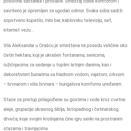
poslovne sastanke i proslave. Smeštaj odiše komforom i
savršeno je opremljen za ugodan odmor. Svaka soba sadrži
sopstveno kupatilo, mini bar, kablovsku televiziju, sef,
internet vezu…
Vila Aleksandar u Orašcu je smeštena na posedu veličine oko
četiri hektara, koji je ukrašen fontanama, senicima,
ružičnjacima za sedenje u toplim letnjim danima, kao i
dekorativnim bunarima sa hladnom vodom, vajatom, crkvom
– brvnarom i više brvnara – bungalova komforno uređenim.
Staze za pristup prilagođene su gostima i vode kroz cvetne
aleje, grupacije ukrasnog šiblja, listopadnog i četinarskog
drveća, koje svojim krošnjama čine igru senki na prostranim
stazama i travnjacima.