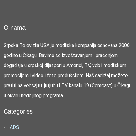
O nama
Srpska Televizija USA je medijska kompanija osnovana 2000
godine u Čikagu. Bavimo se izveštavanjem i praćenjem
događaja u srpskoj dijaspori u Americi, TV, veb i medijskom
promocijom i video i foto produkcijom. Naš sadržaj možete
pratiti na vebsajtu, jutjubu i TV kanalu 19 (Comcast) u Čikagu
u okviru nedeljnog programa.
Categories
ADS