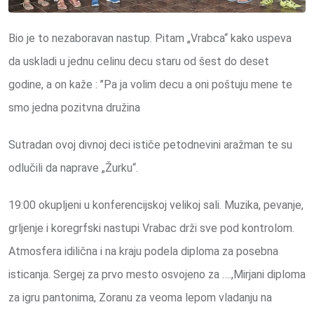
Bio je to nezaboravan nastup. Pitam „Vrabca“ kako uspeva
da uskladi u jednu celinu decu staru od šest do deset
godine, a on kaže : ’’Pa ja volim decu a oni poštuju mene te
smo jedna pozitvna družina
Sutradan ovoj divnoj deci ističe petodnevini aražman te su
odlučili da naprave „Žurku“.
19:00 okupljeni u konferencijskoj velikoj sali. Muzika, pevanje,
grljenje i koregrfski nastupi Vrabac drži sve pod kontrolom.
Atmosfera idilična i na kraju podela diploma za posebna
isticanja. Sergej za prvo mesto osvojeno za ….,Mirjani diploma
za igru pantonima, Zoranu za veoma lepom vladanju na