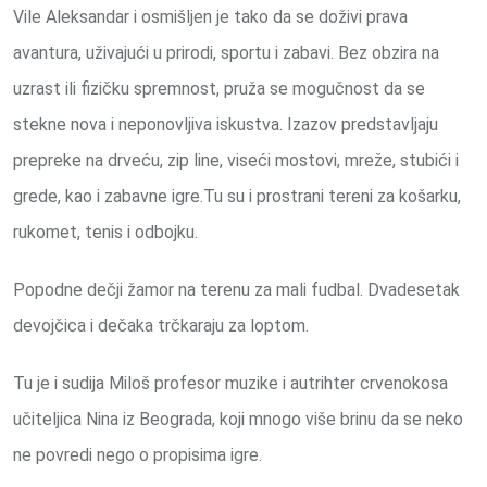
Vile Aleksandar i osmišljen je tako da se doživi prava
avantura, uživajući u prirodi, sportu i zabavi. Bez obzira na
uzrast ili fizičku spremnost, pruža se mogučnost da se
stekne nova i neponovljiva iskustva. Izazov predstavljaju
prepreke na drveću, zip line, viseći mostovi, mreže, stubići i
grede, kao i zabavne igre.Tu su i prostrani tereni za košarku,
rukomet, tenis i odbojku.
Popodne dečji žamor na terenu za mali fudbal. Dvadesetak
devojčica i dečaka trčkaraju za loptom.
Tu je i sudija Miloš profesor muzike i autrihter crvenokosa
učiteljica Nina iz Beograda, koji mnogo više brinu da se neko
ne povredi nego o propisima igre.