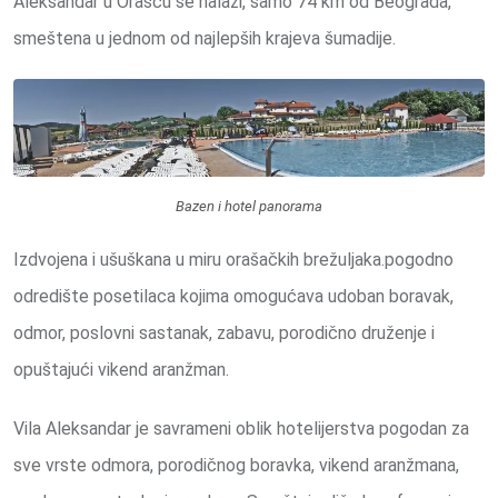
Aleksandar u Orašcu se nalazi, samo 74 km od Beograda,
smeštena u jednom od najlepših krajeva šumadije.
Bazen i hotel panorama
Izdvojena i ušuškana u miru orašačkih brežuljaka.pogodno
odredište posetilaca kojima omogućava udoban boravak,
odmor, poslovni sastanak, zabavu, porodično druženje i
opuštajući vikend aranžman.
Vila Aleksandar je savrameni oblik hotelijerstva pogodan za
sve vrste odmora, porodičnog boravka, vikend aranžmana,