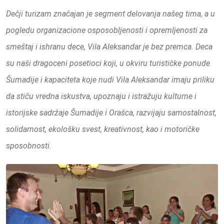
Dečji turizam značajan je segment delovanja našeg tima, a u
pogledu organizacione osposobljenosti i opremljenosti za
smeštaj i ishranu dece, Vila Aleksandar je bez premca. Deca
su naši dragoceni posetioci koji, u okviru turističke ponude
Šumadije i kapaciteta koje nudi Vila Aleksandar imaju priliku
da stiču vredna iskustva, upoznaju i istražuju kulturne i
istorijske sadržaje Šumadije i Orašca, razvijaju samostalnost,
solidarnost, ekološku svest, kreativnost, kao i motoričke
sposobnosti.