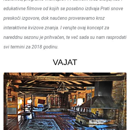
edukativne filmove od kojih se posebno izdvaja Prati snove
preskoči izgovore, dok naučeno proveravamo kroz
interaktivne kvizove znanja. I verujte ovaj koncept za
nareddnu sezonu je prihvačen, te več sada su nam rasprodati
svi termini za 2018 godinu.
VAJAT