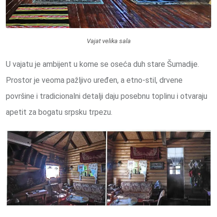
Vajat velika sala
U vajatu je ambijent u kome se oseća duh stare Šumadije.
Prostor je veoma pažljivo uređen, a etno-stil, drvene
površine i tradicionalni detalji daju posebnu toplinu i otvaraju
apetit za bogatu srpsku trpezu.