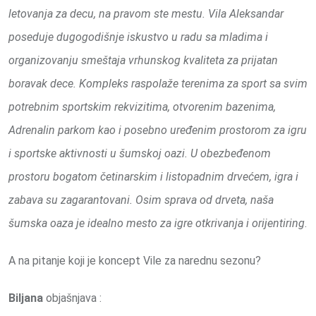
letovanja za decu, na pravom ste mestu. Vila Aleksandar
poseduje dugogodišnje iskustvo u radu sa mladima i
organizovanju smeštaja vrhunskog kvaliteta za prijatan
boravak dece. Kompleks raspolaže terenima za sport sa svim
potrebnim sportskim rekvizitima, otvorenim bazenima,
Adrenalin parkom kao i posebno uređenim prostorom za igru
i sportske aktivnosti u šumskoj oazi. U obezbeđenom
prostoru bogatom četinarskim i listopadnim drvećem, igra i
zabava su zagarantovani. Osim sprava od drveta, naša
šumska oaza je idealno mesto za igre otkrivanja i orijentiring
.
A na pitanje koji je koncept Vile za narednu sezonu?
Biljana
objašnjava :