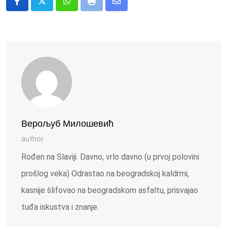
Whatsapp
Print
Share
via
Email
Верољуб Милошевић
author
Rođen na Slaviji. Davno, vrlo davno (u prvoj polovini
prošlog veka) Odrastao na beogradskoj kaldrmi,
kasnije šlifovao na beogradskom asfaltu, prisvajao
tuđa iskustva i znanje.