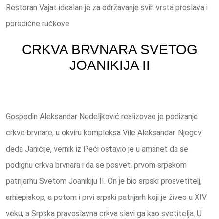
Restoran Vajat idealan je za održavanje svih vrsta proslava i
porodične ručkove.
CRKVA BRVNARA SVETOG
JOANIKIJA II
Gospodin Aleksandar Nedeljković realizovao je podizanje
crkve brvnare, u okviru kompleksa Vile Aleksandar. Njegov
deda Janićije, vernik iz Peći ostavio je u amanet da se
podignu crkva brvnara i da se posveti prvom srpskom
patrijarhu Svetom Joanikiju II. On je bio srpski prosvetitelj,
arhiepiskop, a potom i prvi srpski patrijarh koji je živeo u XIV
veku, a Srpska pravoslavna crkva slavi ga kao svetitelja. U