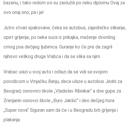
bazenu, i tako redom svi su zaslužili po neku diplomu Ovaj za
ovo onaj ono, pa i ja!
Jutro stvari spakovane, čeka se autobus, zajedničko slikanje,
opet grljenje, po neka suza iz prikajka, maženje dvorišng
crnog psa dečijeg ljubimca. Guranje ko če pre da zagrli
njihovo velikog druga Vrabca i da se slika sa njim.
Vrabac ulazi u svoj auto i odlazi da se vidi sa svojom
porodicom u Vrnjačku Banju, deca ulaze u autobus Jedni za
Beograd, osnovnci škole „Vladislav Ribnikar“ a dve gupe za
Zrenjanin osnovci škole „Đuro Jakšić“ i deo dečjeg hora
„Super nova“ Siguran sam da če i u Beogradu biti grljenja i
plakanja.