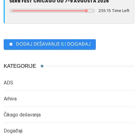
SERB FEST CHICAGO OD 7-9 AVGUSTA 2026
2:55:14 Time Left
KATEGORIJE
ADS
Arhiva
Čikago dešavanja
Događaji