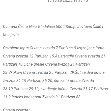
15:18,28:26,25:19,17:16
Dvorana Čair u Nišu.Gledalaca 5000.Sudije Jevtović,Čalić i
Milojević
Osvojene lopte Crvena zvezda 7,Partizan 9.Izgzbljene lopte
Crvena zvezda 12 Partizan 15.Asistencije Crvena zvezda 21
Partizan 18.Lične grešje Crvena tvezda 21 Partizan
23.Skokovi Crvena zvezda 25 Partizan 29.Šut za dva poena
Zvezda 31:19 Partizan 35:20,.šut za tri poena Zvezda
28:19,Partizan 29:10,izvodjenje lučnih Zvezda 21:17 Partizan
11:9.Indeks korisnosti Zvezda 91 Partizan 88.
Crvena zvezda :