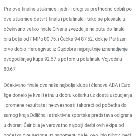
Pre ove finalne utakmice i jedni i drugi su prethodno dobili po
dve utakmice četvrt finala i polufinala i tako se plasiralu u
očekivano veliko finale.Crvena zvezda je na putu do finala
bila bolja od FMPa 80:75, i Čačka 94 87:52, dok je Partizan
prvo dobio Hercegivac iz Gajdobre najprijatnije iznenadjenje
ovogodišnjeg kupa 92:67 a potom u polufinalu Vojvodinu
80:67.
Očekivano finale dva naša najbolja kluba i članova ABA i Euro
lige donelo je kvalitetnu u dobru košarku uz dosta uzbudjenja
i promene rezultata i neizvesnosti takoreći od početka do
samog kraja.Odlična i atraktivna sportska predstava odigrana
u dvorani Čair bila je verovatno najbolji derbi ovih ekipa od
početka ove sezone uz napomenu da je ovo bio njihov peti