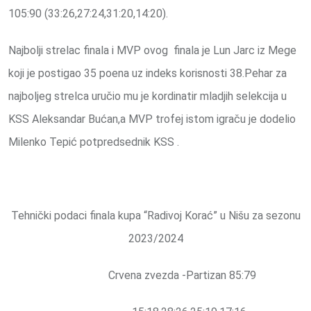
105:90 (33:26,27:24,31:20,14:20).
Najbolji strelac finala i MVP ovog finala je Lun Jarc iz Mege
koji je postigao 35 poena uz indeks korisnosti 38.Pehar za
najboljeg strelca uručio mu je kordinatir mladjih selekcija u
KSS Aleksandar Bućan,a MVP trofej istom igraču je dodelio
Milenko Tepić potpredsednik KSS .
Tehnički podaci finala kupa “Radivoj Korać” u Nišu za sezonu
2023/2024
Crvena zvezda -Partizan 85:79