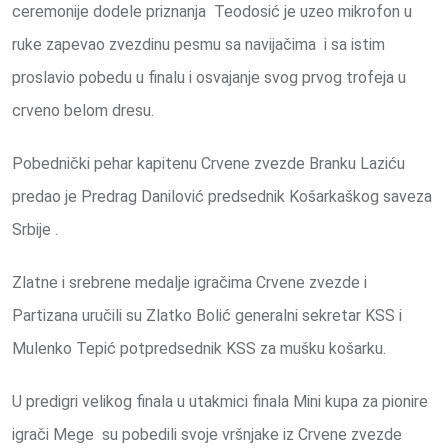
ceremonije dodele priznanja Teodosić je uzeo mikrofon u
ruke zapevao zvezdinu pesmu sa navijačima i sa istim
proslavio pobedu u finalu i osvajanje svog prvog trofeja u
crveno belom dresu.
Pobednički pehar kapitenu Crvene zvezde Branku Laziću
predao je Predrag Danilović predsednik Košarkaškog saveza
Srbije .
Zlatne i srebrene medalje igračima Crvene zvezde i
Partizana uručili su Zlatko Bolić generalni sekretar KSS i
Mulenko Tepić potpredsednik KSS za mušku košarku.
U predigri velikog finala u utakmici finala Mini kupa za pionire
igrači Mege su pobedili svoje vršnjake iz Crvene zvezde