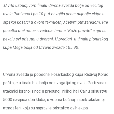
.U vrlo uzbudjivom finalu Crvena zvezda bolja od večitog
rivala Partizana i po 10 put osvojila pehar najbolje ekipe u
srpskoj košarci u ovom takmičenju,četvrti put zaredom. Pre
početka utakmuca izvedena himna “Bože pravde” a nju su
pevalu svi prisutni u dvorani. U predigri u finalu pionirskog
kupa Mega bolja od Crvene zvezde 105:90.
Crvena zvezda je pobednik košarkaškog kupa Radivoj Korać
pošto je u finalu bila bolja od svoga ljutog rivala Partizana u
utakmici igranoj sinoć u prepunoj niškoj hali Čair u prisustvu
5000 navijača oba kluba, u veoma bučnoj i spektakularnoj
atmosferi koju su napravile pristalice ovih ekipa.