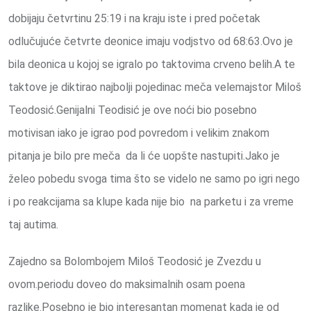
dobijaju četvrtinu 25:19 i na kraju iste i pred početak
odlučujuće četvrte deonice imaju vodjstvo od 68:63.Ovo je
bila deonica u kojoj se igralo po taktovima crveno belih.A te
taktove je diktirao najbolji pojedinac meča velemajstor Miloš
Teodosić.Genijalni Teodisić je ove noći bio posebno
motivisan iako je igrao pod povredom i velikim znakom
pitanja je bilo pre meča da li će uopšte nastupiti.Jako je
želeo pobedu svoga tima što se videlo ne samo po igri nego
i po reakcijama sa klupe kada nije bio na parketu i za vreme
taj autima.
Zajedno sa Bolombojem Miloš Teodosić je Zvezdu u
ovom.periodu doveo do maksimalnih osam poena
razlike.Posebno je bio interesantan momenat kada je od