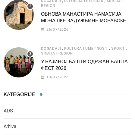
,
,
DOGAĐAJI
ISTORIJA I RELIGIJA
SRBIJA I
REGION
ОБНОВА МАНАСТИРА НАМАСИЈА,
МОНАШКЕ ЗАДУЖБИНЕ МОРАВСКЕ
СРБИЈЕ
26/07/2026
,
,
,
DOGAĐAJI
KULTURA I UMETNOST
SPORT
SRBIJA I REGION
У БАЈИНОЈ БАШТИ ОДРЖАН БАШТА
ФЕСТ 2026
13/07/2026
KATEGORIJE
ADS
Arhiva