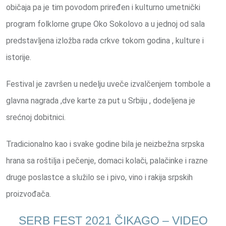
običaja pa je tim povodom priređen i kulturno umetnički
program folklorne grupe Oko Sokolovo a u jednoj od sala
predstavljena izložba rada crkve tokom godina , kulture i
istorije.
Festival je završen u nedelju uveče izvalčenjem tombole a
glavna nagrada ,dve karte za put u Srbiju , dodeljena je
srećnoj dobitnici.
Tradicionalno kao i svake godine bila je neizbežna srpska
hrana sa roštilja i pečenje, domaci kolači, palačinke i razne
druge poslastce a služilo se i pivo, vino i rakija srpskih
proizvođača.
SERB FEST 2021 ČIKAGO – VIDEO