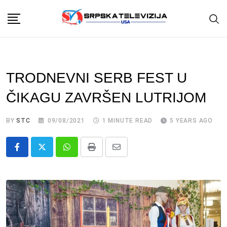
Skip
to
content
TRODNEVNI SERB FEST U
ČIKAGU ZAVRŠEN LUTRIJOM
BY
STC
09/08/2021
1 MINUTE READ
5 YEARS AGO
Whatsapp
Print
Share
via
Email