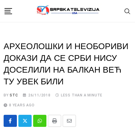
Skip
to
content
АРХЕОЛОШКИ И НЕОБОРИВИ
ДОКАЗИ ДА СЕ СРБИ НИСУ
ДОСЕЛИЛИ НА БАЛКАН ВЕЋ
ТУ УВЕК БИЛИ
BY
STC
26/11/2018
LESS THAN A MINUTE
8 YEARS AGO
Whatsapp
Print
Share