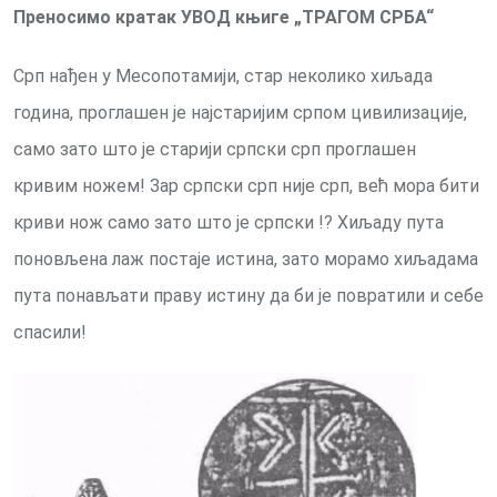
Преносимо кратак УВОД књиге „ТРАГОМ СРБА“
Срп нађен у Месопотамији, стар неколико хиљада
година, проглашен је најстаријим српом цивилизације,
само зато што је старији српски срп проглашен
кривим ножем! Зар српски срп није срп, већ мора бити
криви нож само зато што је српски !? Хиљаду пута
поновљена лаж постаје истина, зато морамо хиљадама
пута понављати праву истину да би је повратили и себе
спасили!