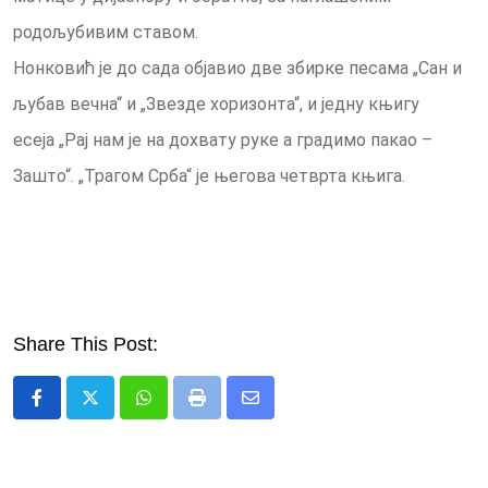
родољубивим ставом.
Нонковић је до сада објавио две збирке песама „Сан и
љубав вечна“ и „Звезде хоризонта“, и једну књигу
есеја „Рај нам је на дохвату руке а градимо пакао –
Зашто“. „Трагом Срба“ је његова четврта књига.
Share This Post:
Whatsapp
Print
Share
via
Email