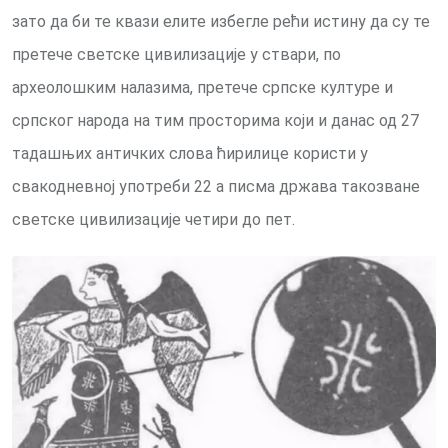
зато да би те квази елите избегле рећи истину да су те
претече светске цивилизације у ствари, по
археолошким налазима, претече српске културе и
српског народа на тим просторима који и данас од 27
тадашњих античких слова ћирилице користи у
свакодневној употреби 22 а писма држава такозване
светске цивилизације четири до пет.