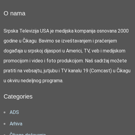
O nama
Srpska Televizija USA je medijska kompanija osnovana 2000
godine u Čikagu. Bavimo se izveštavanjem i praćenjem
događaja u srpskoj dijaspori u Americi, TV, veb i medijskom
promocijom i video i foto produkcijom. Naš sadržaj možete
pratiti na vebsajtu, jutjubu i TV kanalu 19 (Comcast) u Čikagu
u okviru nedeljnog programa.
Categories
ADS
Arhiva