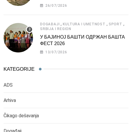
СРБИЈЕ
26/07/2026
,
,
,
DOGAĐAJI
KULTURA I UMETNOST
SPORT
SRBIJA I REGION
У БАЈИНОЈ БАШТИ ОДРЖАН БАШТА
ФЕСТ 2026
13/07/2026
KATEGORIJE
ADS
Arhiva
Čikago dešavanja
Događaji