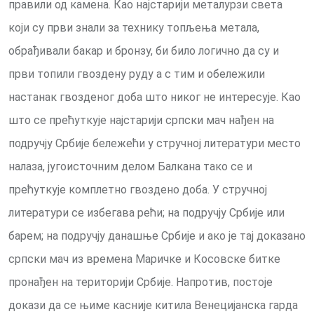
правили од камена. Као најстарији металурзи света
који су први знали за технику топљења метала,
обрађивали бакар и бронзу, би било логично да су и
први топили гвоздену руду а с тим и обележили
настанак гвозденог доба што никог не интересује. Као
што се прећуткује најстарији српски мач нађен на
подручју Србије бележећи у стручној литератури место
налаза, југоисточним делом Балкана тако се и
прећуткује комплетно гвоздено доба. У стручној
литератури се избегава рећи; на подручју Србије или
барем; на подручју данашње Србије и ако је тај доказано
српски мач из времена Маричке и Косовске битке
пронађен на територији Србије. Напротив, постоје
докази да се њиме касније китила Венецијанска гарда