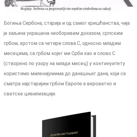
Богиња Сербона, старија и од самог хришћанства, чија
је хаљина украшена необоривим доказом, српским
грбом, крстом са четири слова С, односно младим
месецима, са грбом којег ми Срби као и слово С
(створено по узору на млади месец) у континуитету
користимо миленијумима до данашњег дана, који се
сматра најстаријим грбом Европе а вероватно и
светске цивилизације.