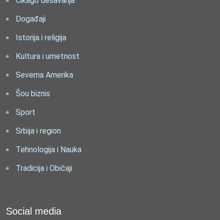
Čikago dešavanja
Događaji
Istorija i religija
Kultura i umetnost
Severna Amerika
Šou biznis
Sport
Srbija i region
Tehnologija i Nauka
Tradicija i Običaji
Social media