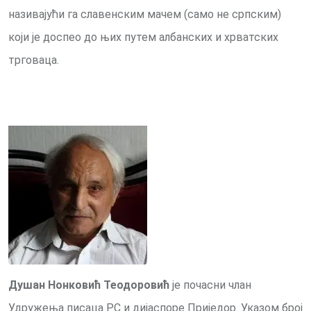
називајући га славенским мачем (само не српским)
који је доспео до њих путем албанских и хрватских
трговаца.
Душан Нонковић Теодоровић
је почасни члан
Удружења писаца РС и дијаспоре Приједор. Указом број