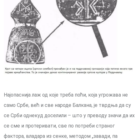
Најопаснија лаж од које треба поћи, која угрожава не
само Србе, већ и све народе Балкана, је тврдња да су
се Срби однекуд доселили – што у преводу значи да их
се сме и протеривати, све по потреби страног
фактора, владара из сенке, методом „завади, па