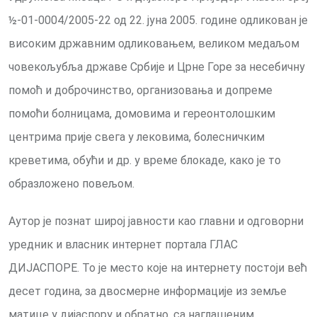
½-01-0004/2005-22 од 22. јуна 2005. године одликован је
високим државним одликовањем, великом медаљом
човекољубља државе Србије и Црне Горе за несебичну
помоћ и доброчинство, организовања и допреме
помоћи болницама, домовима и гереонтолошким
центрима прије свега у лековима, болесничким
креветима, обући и др. у време блокаде, како је то
образложено повељом.
Аутор је познат широј јавности као главни и одговорни
уредник и власник интернет портала ГЛАС
ДИЈАСПОРЕ. То је место које на интернету постоји већ
десет година, за двосмерне информације из земље
матице у дијаспору и обратно, са наглашеним