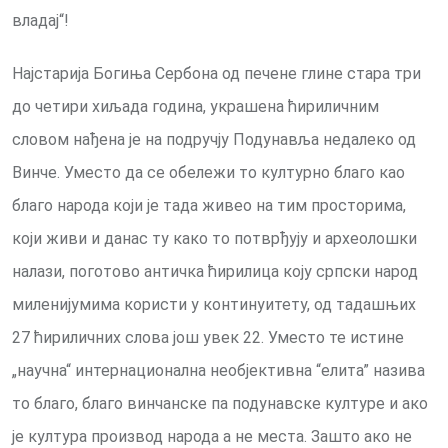
владај“!
Најстарија Богиња Сербона од печене глине стара три
до четири хиљада година, украшена ћириличним
словом нађена је на подручју Подунавља недалеко од
Винче. Уместо да се обележи то културно благо као
благо народа који је тада живео на тим просторима,
који живи и данас ту како то потврђују и археолошки
налази, поготово античка ћирилица коју српски народ
миленијумима користи у континуитету, од тадашњих
27 ћириличних слова још увек 22. Уместо те истине
„научна“ интернационална необјективна “елита” назива
то благо, благо винчанске па подунавске културе и ако
је култура производ народа а не места. Зашто ако не