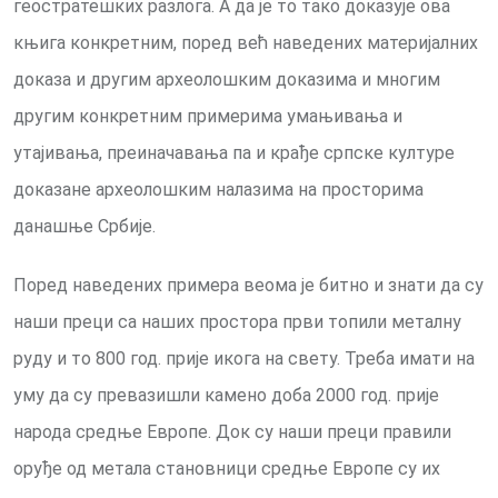
геостратешких разлога. А да је то тако доказује ова
књига конкретним, поред већ наведених материјалних
доказа и другим археолошким доказима и многим
другим конкретним примерима умањивања и
утајивања, преиначавања па и крађе српске културе
доказане археолошким налазима на просторима
данашње Србије.
Поред наведених примера веома је битно и знати да су
наши преци са наших простора први топили металну
руду и то 800 год. прије икога на свету. Треба имати на
уму да су превазишли камено доба 2000 год. прије
народа средње Европе. Док су наши преци правили
оруђе од метала становници средње Европе су их