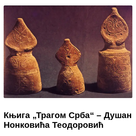
via
Email
Књига „Трагом Срба“ – Душан
Нонковића Теодоровић