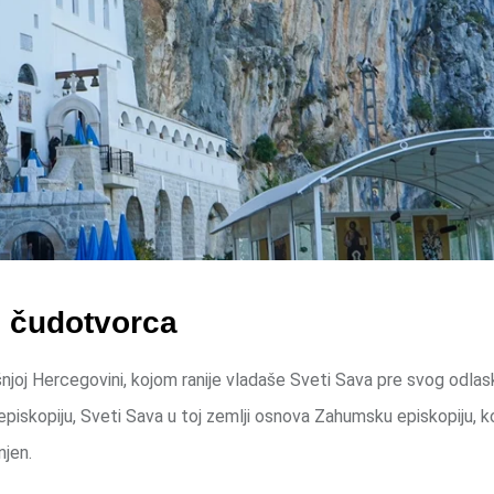
og čudotvorca
ašnjoj Hercegovini, kojom ranije vladaše Sveti Sava pre svog odla
episkopiju, Sveti Sava u toj zemlji osnova Zahumsku episkopiju, 
njen.