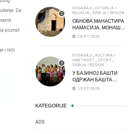
 zbog
АТРАКЦИЈА
,
DOGAĐAJI
ISTORIJA I
kušenja. Da
,
RELIGIJA
SRBIJA I REGION
nastir
ОБНОВА МАНАСТИРА
НАМАСИЈА, МОНАШКЕ
eše poznat
ЗАДУЖБИНЕ
26/07/2026
e
МОРАВСКЕ СРБИЈЕ
e i reči
,
DOGAĐAJI
KULTURA I
,
,
UMETNOST
SPORT
SRBIJA I REGION
У БАЈИНОЈ БАШТИ
ОДРЖАН БАШТА
ФЕСТ 2026
13/07/2026
KATEGORIJE
ADS