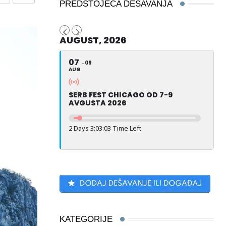
Share
Print
PREDSTOJEĆA DEŠAVANJA
via
Email
AUGUST, 2026
07
09
AUG
SERB FEST CHICAGO OD 7-9
AVGUSTA 2026
2 Days 3:03:01 Time Left
KATEGORIJE