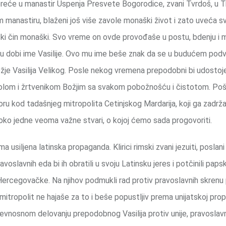
reće u manastir Uspenja Presvete Bogorodice, zvani Tvrdoš, u 
m manastiru, blaženi još više zavole monaški život i zato uveća s
ski čin monaški. Svo vreme on ovde provođaše u postu, bdenju i m
 dobi ime Vasilije. Ovo mu ime beše znak da se u budućem podvi
žje Vasilija Velikog. Posle nekog vremena prepodobni bi udostoje
tolom i žrtvenikom Božjim sa svakom pobožnošću i čistotom. Po
ru kod tadašnjeg mitropolita Cetinjskog Mardarija, koji ga zadrž
 oko jedne veoma važne stvari, o kojoj ćemo sada progovoriti.
usiljena latinska propaganda. Klirici rimski zvani jezuiti, poslani
slavnih eda bi ih obratili u svoju Latinsku jeres i potčinili papsko
Hercegovačke. Na njihov podmukli rad protiv pravoslavnih skrenu
li mitropolit ne hajaše za to i beše popustljiv prema unijatskoj pro
i revnosnom delovanju prepodobnog Vasilija protiv unije, pravoslavn