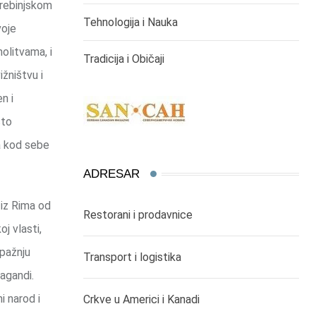
Trebinjskom
Tehnologija i Nauka
voje
olitvama, i
Tradicija i Običaji
žništvu i
n i
što
a kod sebe
ADRESAR
 iz Rima od
Restorani i prodavnice
j vlasti,
 pažnju
Transport i logistika
pagandi.
i narod i
Crkve u Americi i Kanadi