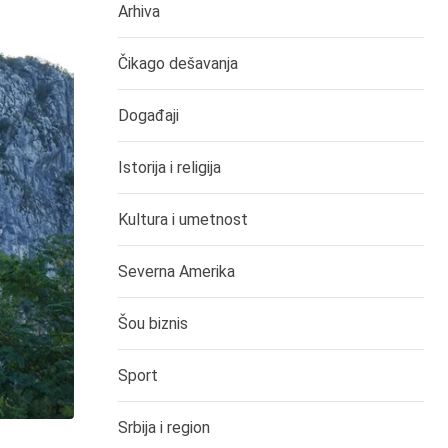
Arhiva
Čikago dešavanja
Događaji
Istorija i religija
Kultura i umetnost
Severna Amerika
Šou biznis
Sport
Srbija i region