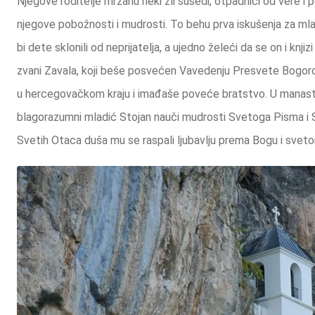
Njegove roditelje mržahu neki zli susedi, otpadnici od vere i
njegove pobožnosti i mudrosti. To behu prva iskušenja za mlad
bi dete sklonili od neprijatelja, a ujedno želeći da se on i knji
zvani Zavala, koji beše posvećen Vavedenju Presvete Bogoro
u hercegovačkom kraju i imađaše poveće bratstvo. U manasti
blagorazumni mladić Stojan nauči mudrosti Svetoga Pisma i Sv
Svetih Otaca duša mu se raspali ljubavlju prema Bogu i sveto