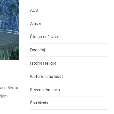
ADS
Arhiva
Čikago dešavanja
Događaji
Istorija i religija
Kultura i umetnost
ska u Svetu
Severna Amerika
kojom
Šou biznis