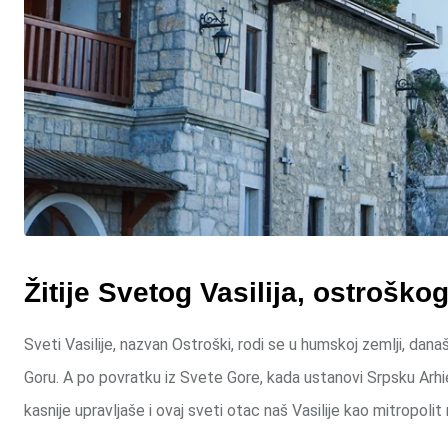
Žitije Svetog Vasilija, ostrošk
Sveti Vasilije, nazvan Ostroški, rodi se u humskoj zemlji, dan
Goru. A po povratku iz Svete Gore, kada ustanovi Srpsku Arhi
kasnije upravljaše i ovaj sveti otac naš Vasilije kao mitropolit 