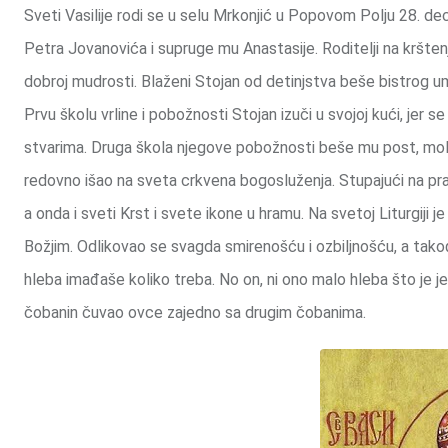
Sveti Vasilije rodi se u selu Mrkonjić u Popovom Polju 28. de
Petra Jovanovića i supruge mu Anastasije. Roditelji na kršte
dobroj mudrosti. Blaženi Stojan od detinjstva beše bistrog 
Prvu školu vrline i pobožnosti Stojan izuči u svojoj kući, jer s
stvarima. Druga škola njegove pobožnosti beše mu post, molit
redovno išao na sveta crkvena bogosluženja. Stupajući na pra
a onda i sveti Krst i svete ikone u hramu. Na svetoj Liturgiji 
Božjim. Odlikovao se svagda smirenošću i ozbiljnošću, a tako
hleba imađaše koliko treba. No on, ni ono malo hleba što je je
čobanin čuvao ovce zajedno sa drugim čobanima.