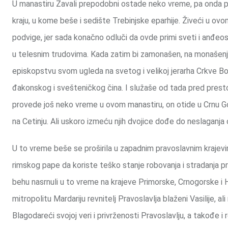
U manastiru Zavali prepodobni ostade neko vreme, pa onda p
kraju, u kome beše i sedište Trebinjske eparhije. Živeći u ovo
podvige, jer sada konačno odluči da ovde primi sveti i anđeo
u telesnim trudovima. Kada zatim bi zamonašen, na monašenju
episkopstvu svom ugleda na svetog i velikoj jerarha Crkve Bo
đakonskog i svešteničkog čina. I služaše od tada pred pres
provede još neko vreme u ovom manastiru, on otide u Crnu Go
na Cetinju. Ali uskoro izmeću njih dvojice dođe do neslaganja
U to vreme beše se proširila u zapadnim pravoslavnim krajevima 
rimskog pape da koriste teško stanje robovanja i stradanja pravo
behu nasrnuli u to vreme na krajeve Primorske, Crnogorske i 
mitropolitu Mardariju revnitelj Pravoslavlja blaženi Vasilije, a
Blagodareći svojoj veri i privrženosti Pravoslavlju, a takođe 