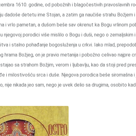
cembra 1610. godine, od pobožnih i blagočestivih pravoslavnih rod
nju dadoše detetu ime Stojan, a zatim ga naučiše strahu Božjem i
uma i vrlo pametan, a dušom beše sav okrenut ka Bogu vrlinom po
e u njegovoj porodici više mislilo o Bogu i duši, nego o zemaljskim 
va i stalno pohađanje bogosluženja u crkvi. Iako mlad, prepodob
g hrama Božjeg, on je pravio metanija i pobožno celivao najpre c
je stajao sa strahom Božjim, verom i ljubavlju, kao da stoji pred pr
đe i milostivošću srca i duše. Njegova porodica beše siromašna i
o, nije nikada jeo sam, nego je uvek delio sa drugima, osobito kad