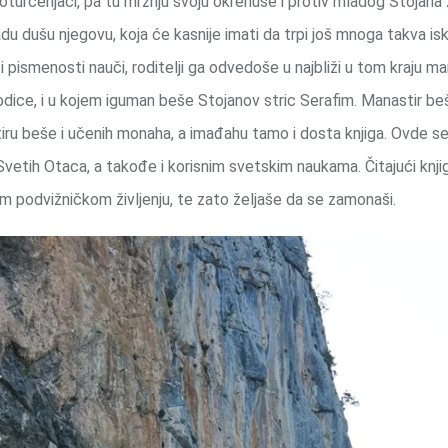
 poturčenjaci, pa tu mržnju svoju okrenuše i protiv mladog Stojana
u dušu njegovu, koja će kasnije imati da trpi još mnoga takva is
zi i pismenosti nauči, roditelji ga odvedoše u najbliži u tom kraju ma
dice, i u kojem iguman beše Stojanov stric Serafim. Manastir b
ru beše i učenih monaha, a imađahu tamo i dosta knjiga. Ovde s
etih Otaca, a takođe i korisnim svetskim naukama. Čitajući knjig
m podvižničkom življenju, te zato željaše da se zamonaši.