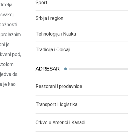
Sport
itelja
 svakoj
Srbija i region
božnosti.
Tehnologija i Nauka
i prolaznim
ni je
Tradicija i Običaji
rkveni pod,
estolom
ADRESAR
 jedva da
a je kao
Restorani i prodavnice
Transport i logistika
Crkve u Americi i Kanadi