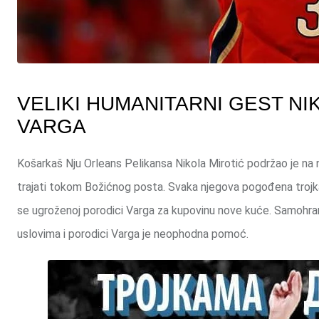
VELIKI HUMANITARNI GEST N
VARGA
Košarkaš Nju Orleans Pelikansa Nikola Mirotić podržao je na n
trajati tokom Božićnog posta. Svaka njegova pogođena troj
se ugroženoj porodici Varga za kupovinu nove kuće. Samohra
uslovima i porodici Varga je neophodna pomoć.