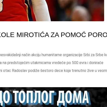
IKOLE MIROTIĆA ZA POMOĆ PORO
esvakidašnji način akciju humanitarne organizacije Srbi za Srbe k
ka na predstojećim utakmicama vredeće po 500 evra i doniraće
ni otac Radoslav podiže šestoro dece koja trenutno žive u veom