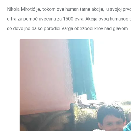
Nikola Mirotić je, tokom ove humanitarne akcije, u svojoj prv
cifra za pomoć uvecana za 1500 evra. Akcija ovog humanog sp
se dovoljno da se porodici Varga obezbedi krov nad glavom.