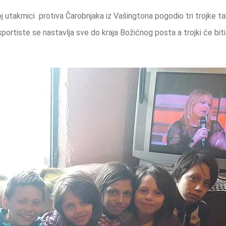
oj utakmici protiva Čarobnjaka iz Vašingtona pogodio tri trojke ta
ortiste se nastavlja sve do kraja Božićnog posta a trojki će bi