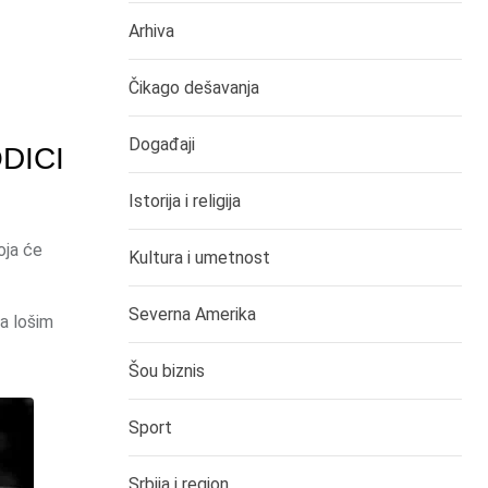
Arhiva
Čikago dešavanja
Događaji
DICI
Istorija i religija
oja će
Kultura i umetnost
Severna Amerika
a lošim
Šou biznis
Sport
Srbija i region