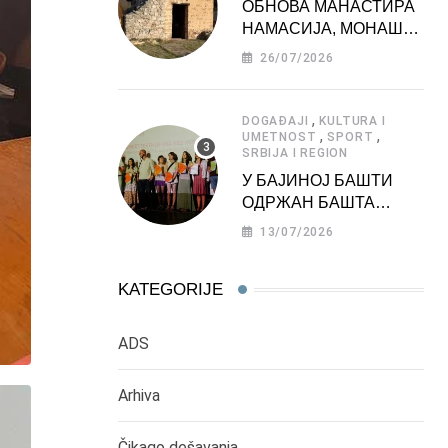
ОБНОВА МАНАСТИРА
НАМАСИЈА, МОНАШКЕ
ЗАДУЖБИНЕ
26/07/2026
МОРАВСКЕ СРБИЈЕ
,
DOGAĐAJI
KULTURA I
,
,
UMETNOST
SPORT
SRBIJA I REGION
У БАЈИНОЈ БАШТИ
ОДРЖАН БАШТА
ФЕСТ 2026
13/07/2026
KATEGORIJE
ADS
Arhiva
Čikago dešavanja