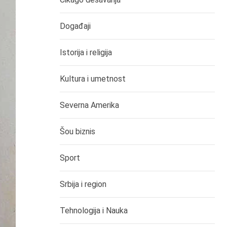
Događaji
Istorija i religija
Kultura i umetnost
Severna Amerika
Šou biznis
Sport
Srbija i region
Tehnologija i Nauka