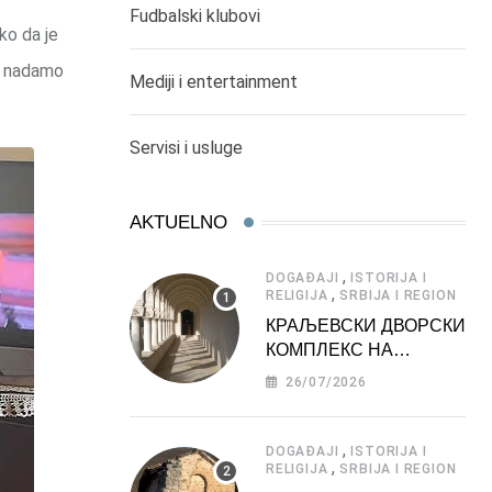
Fudbalski klubovi
ko da je
ti nadamo
Mediji i entertainment
Servisi i usluge
AKTUELNO
,
DOGAĐAJI
ISTORIJA I
,
RELIGIJA
SRBIJA I REGION
КРАЉЕВСКИ ДВОРСКИ
КОМПЛЕКС НА
ДЕДИЊУ –
26/07/2026
ТУРИСТИЧКА
АТРАКЦИЈА
,
DOGAĐAJI
ISTORIJA I
,
RELIGIJA
SRBIJA I REGION