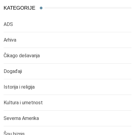
KATEGORIJE
ADS
Arhiva
Čikago dešavanja
Događaji
Istorija i religija
Kultura i umetnost
Severna Amerika
Šou biznis