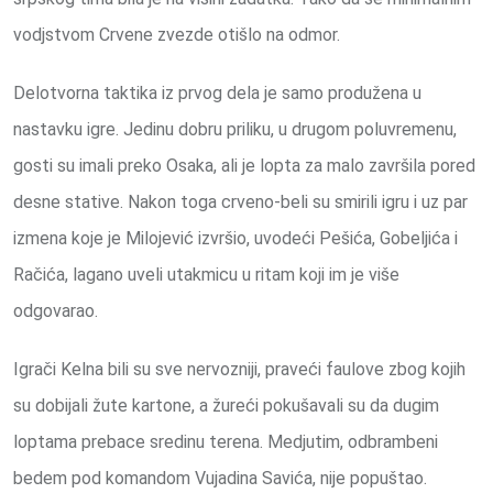
vodjstvom Crvene zvezde otišlo na odmor.
Delotvorna taktika iz prvog dela je samo produžena u
nastavku igre. Jedinu dobru priliku, u drugom poluvremenu,
gosti su imali preko Osaka, ali je lopta za malo završila pored
desne stative. Nakon toga crveno-beli su smirili igru i uz par
izmena koje je Milojević izvršio, uvodeći Pešića, Gobeljića i
Račića, lagano uveli utakmicu u ritam koji im je više
odgovarao.
Igrači Kelna bili su sve nervozniji, praveći faulove zbog kojih
su dobijali žute kartone, a žureći pokušavali su da dugim
loptama prebace sredinu terena. Medjutim, odbrambeni
bedem pod komandom Vujadina Savića, nije popuštao.