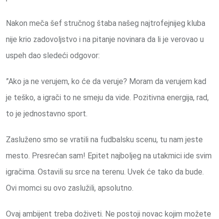
Nakon meča šef stručnog štaba našeg najtrofejnijeg kluba
nije krio zadovoljstvo i na pitanje novinara da li je verovao u
uspeh dao sledeći odgovor:
”Ako ja ne verujem, ko će da veruje? Moram da verujem kad
je teško, a igrači to ne smeju da vide. Pozitivna energija, rad,
to je jednostavno sport.
Zasluženo smo se vratili na fudbalsku scenu, tu nam jeste
mesto. Presrećan sam! Epitet najboljeg na utakmici ide svim
igračima. Ostavili su srce na terenu. Uvek će tako da bude.
Ovi momci su ovo zaslužili, apsolutno.
Ovaj ambijent treba doživeti. Ne postoji novac kojim možete