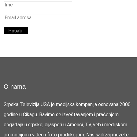
O nama
Srpska Televizija USA je medijska kompanija osnovana 2000
godine u Čikagu. Bavimo se izveštavanjem i praćenjem
događaja u srpskoj dijaspori u Americi, TV, veb i medijskom
promocijom i video i foto produkcijom. Naš sadržaj možete