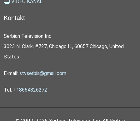
VIDEO KANAL
Kontakt
Serbian Television Inc
3023 N. Clark, #727, Chicago IL, 60657 Chicago, United
States
E-mail:
stvserbia@gmail.com
Tel:
+18664826272
© 2000-2025 Serbian Television Inc. All Rights
Reserved by
STV