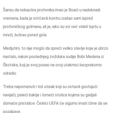
Šansu da nokautira protivnika imao je Boaći u nadoknadi
vremena, kada je istrčavši kontru izašao sam ispred
protivničkog golmana, ali je, iako su svi već videli loptu u
mreži, šutirao pored gola.
Medjutim, to nije moglo da spreči veliko slavlje koje je ubrzo
nastalo, nakon poslednjeg zvižduka sudije Bobi Medena iz
Škotske, koji je svoj posao na ovoj utakmici bezprekorno
odradio.
Treba napomenuti i loš utisak koji su ostavili gostujući
navijači, paleći baklje i lomeći stolice kojima su gadjali
domaće pristalice. Čelnici UEFA će sigurno imati čime da se
pozabave.