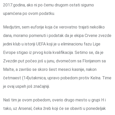
2017.godina, ako ni po čemu drugom ostati sigurno
upamćena po ovom podatku.
Medjutim, sem euforije koja će verovatno trajati nekoliko
dana, moramo pomenuti i podatak da je ekipa Crvene zvezde
jedini klub u istoriji UEFA koji je u eliminacionu fazu Lige
Evrope stigao iz prvog kola kvalifikacija. Setimo se, da je
Zvezdin put počeo još u junu, dvomečom sa Florijanom sa
Malte, a završio se skoro šest meseci kasnije, nakon
četrnaest (14)utakmica, upravo pobedom protiv Kelna. Time
je ovaj uspeh još značajniji.
Naš tim je ovom pobedom, overio drugo mesto u grupi H i
tako, uz Arsenal, čeka žreb koji će se obaviti u ponedeljak