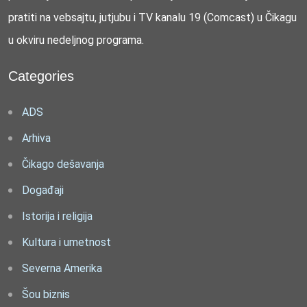
pratiti na vebsajtu, jutjubu i TV kanalu 19 (Comcast) u Čikagu
u okviru nedeljnog programa.
Categories
ADS
Arhiva
Čikago dešavanja
Događaji
Istorija i religija
Kultura i umetnost
Severna Amerika
Šou biznis