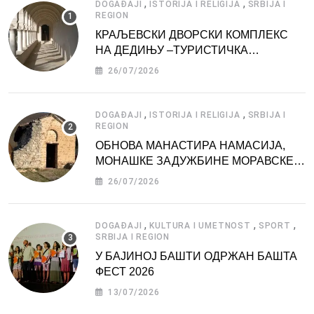
,
,
DOGAĐAJI
ISTORIJA I RELIGIJA
SRBIJA I
REGION
КРАЉЕВСКИ ДВОРСКИ КОМПЛЕКС
НА ДЕДИЊУ –ТУРИСТИЧКА
АТРАКЦИЈА
26/07/2026
,
,
DOGAĐAJI
ISTORIJA I RELIGIJA
SRBIJA I
REGION
ОБНОВА МАНАСТИРА НАМАСИЈА,
МОНАШКЕ ЗАДУЖБИНЕ МОРАВСКЕ
СРБИЈЕ
26/07/2026
,
,
,
DOGAĐAJI
KULTURA I UMETNOST
SPORT
SRBIJA I REGION
У БАЈИНОЈ БАШТИ ОДРЖАН БАШТА
ФЕСТ 2026
13/07/2026