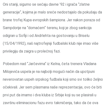
Oni stariji, sigurno se sećaju davne ’92 i igrača “zlatne
generacije“, kojima je malo sreće nedostajalo da pokušaju da
brane trofej Kupa evropskih šampiona. Jer nakon poraza od
Sampdorije na “domaćem“ terenu, koji je zbog sankcija
odigran u Sofiji i od Andrlehta na gostovanju u Briselu
(15/04/1992), naš najtrofejniji fudbalski klub nije imao više
privilegiju da zaigra u prolećnoj fazi.
Pobedom nad “Jarčevima“ iz Kelna, četa trenera Vladana
Milojevića uspela je na najbolji mogući način da upotpuni
neverovatan uspeh srpskog fudbala koji smo svi toliko željno
očekivali. Jer sem plasmana naše reprezentacije, ovo će biti
prvi put da imamo i dva kluba iz Srbije koji su se plasirali u
završnu eliminacionu fazu evro takmičenja, tako da će ova