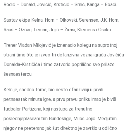
Rodić – Donald, Jovičić, Krstičić – Srnić, Kanga – Boaći.
Sastav ekipe Kelna: Horn – Olkovski, Serensen, J.K. Horn,
Rauš – Ozčan, Leman, Jojić – Žirasi, Klemens i Osako.
Trener Vladan Milojević je iznenadio kolegu na suprotnoj
strani time što je izveo tri defanzivna vezna igrača Jovičića-
Donalda-Krstičića i time zatvorio poprilično sve prilaze
šesnaestercu.
Keln je, shodno tome, bio nešto ofanzivniji u prvih
petnaestak minuta igre, a prvu pravu priliku imao je bivši
fudbaler Partizana, koji nastupa za trenutno
poslednjeplasirani tim Bundeslige, Miloš Jojić. Medjutim,
njegov ne preterano jak šut direktno je završio u odlično