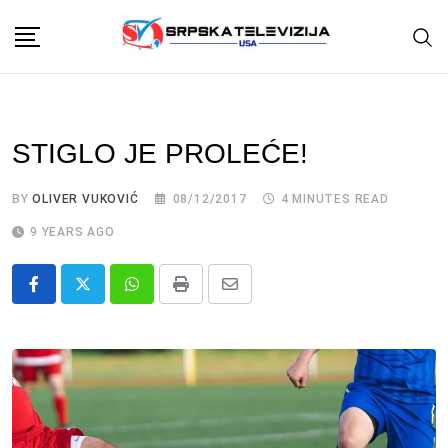
Skip
to
content
STIGLO JE PROLEĆE!
BY
OLIVER VUKOVIĆ
08/12/2017
4 MINUTES READ
9 YEARS AGO
Whatsapp
Print
Share
via
Email