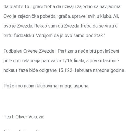
da platite to. Igrači treba da uživaju zajedno sa navijačima.
Ovo je zajednička pobeda, igrača, uprave, svih u klubu. Ali,
ovo je Zvezda. Rekao sam da Zvezda treba da se vrati u
elitu fudbalsku. Verujem da je ovo samo početak.”
Fudbaleri Crvene Zvezde i Partizana neće biti povlašćeni
prilikom izvlačenja parova za 1/16 finala, a prve utakmice
nokaut faze biće odigrane 15. i 22. februara naredne godine.
Poželimo našim klubovima mnogo uspeha.
Text: Oliver Vuković