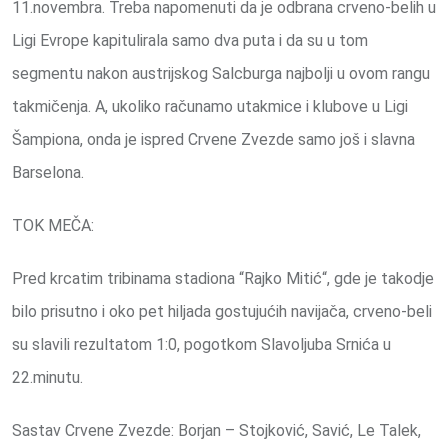
11.novembra. Treba napomenuti da je odbrana crveno-belih u
Ligi Evrope kapitulirala samo dva puta i da su u tom
segmentu nakon austrijskog Salcburga najbolji u ovom rangu
takmičenja. A, ukoliko računamo utakmice i klubove u Ligi
Šampiona, onda je ispred Crvene Zvezde samo još i slavna
Barselona.
TOK MEČA:
Pred krcatim tribinama stadiona “Rajko Mitić“, gde je takodje
bilo prisutno i oko pet hiljada gostujućih navijača, crveno-beli
su slavili rezultatom 1:0, pogotkom Slavoljuba Srnića u
22.minutu.
Sastav Crvene Zvezde: Borjan – Stojković, Savić, Le Talek,