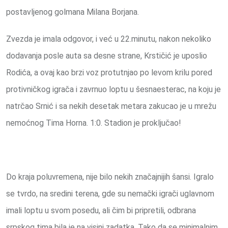
postavljenog golmana Milana Borjana.
Zvezda je imala odgovor, i već u 22.minutu, nakon nekoliko
dodavanja posle auta sa desne strane, Krstičić je uposlio
Rodića, a ovaj kao brzi voz protutnjao po levom krilu pored
protivničkog igrača i zavrnuo loptu u šesnaesterac, na koju je
natrčao Srnić i sa nekih desetak metara zakucao je u mrežu
nemoćnog Tima Horna. 1:0. Stadion je proključao!
Do kraja poluvremena, nije bilo nekih značajnijih šansi. Igralo
se tvrdo, na sredini terena, gde su nemački igrači uglavnom
imali loptu u svom posedu, ali čim bi pripretili, odbrana
srpskog tima bila je na visini zadatka. Tako da se minimalnim