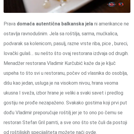
Prava
domaća autentična balkanska jela
ni amerikance ne
ostavlja ravnodušnim. Jela sa roštilja, sarma, mućkalica,
podvarak sa kolenicom, pasulj, razne vrste riba, pice , bureci,
lovački gulaš… su nešto što ovaj restorana izdvaja od drugih.
Menadžer restorana Vladimir Kurčubić kaže da je ključ
uspeha to što svi u restoranu, počev od vlasnika do osoblja,
dišu kao jedan, usluga je na visokom nivou, hrana veoma
ukusna I sveža, izbor hrane je veliki a svaki savet i predlog
gostiju ne prođe nezapaženo. Svakako gostima koji prvi put
dođu Vladimir preporučuje roštilj jer je to ono po čemu se
restoran Stefan Gril pamti, a sve ono što ste čuli da postoji
od roštiljskih specijaliteta možete naći ovde.