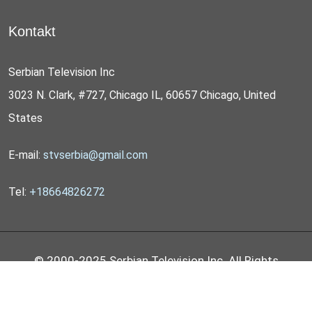
Kontakt
Serbian Television Inc
3023 N. Clark, #727, Chicago IL, 60657 Chicago, United
States
E-mail:
stvserbia@gmail.com
Tel:
+18664826272
© 2000-2025 Serbian Television Inc. All Rights
Reserved by
STV