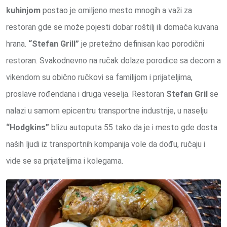
kuhinjom
postao je omiljeno mesto mnogih a važi za
restoran gde se može pojesti dobar roštilj ili domaća kuvana
hrana.
“Stefan Grill”
je pretežno definisan kao porodični
restoran. Svakodnevno na ručak dolaze porodice sa decom a
vikendom su obično ručkovi sa familijom i prijateljima,
proslave rođendana i druga veselja. Restoran
Stefan Gril
se
nalazi u samom epicentru transportne industrije, u naselju
“Hodgkins”
blizu autoputa 55 tako da je i mesto gde dosta
naših ljudi iz transportnih kompanija vole da dođu, ručaju i
vide se sa prijateljima i kolegama.