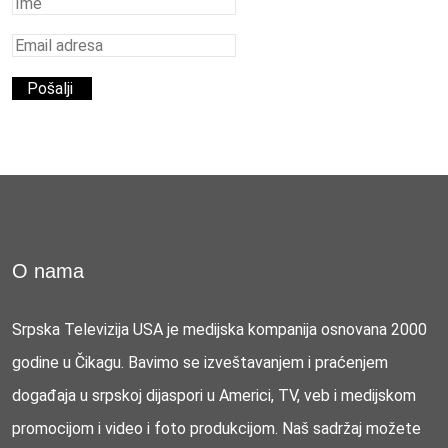
O nama
Srpska Televizija USA je medijska kompanija osnovana 2000
godine u Čikagu. Bavimo se izveštavanjem i praćenjem
događaja u srpskoj dijaspori u Americi, TV, veb i medijskom
promocijom i video i foto produkcijom. Naš sadržaj možete