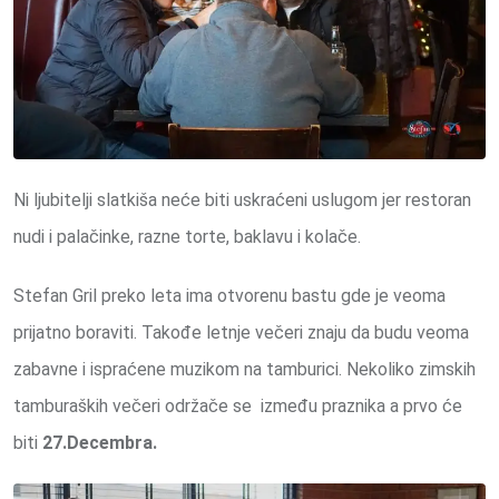
Ni ljubitelji slatkiša neće biti uskraćeni uslugom jer restoran
nudi i palačinke, razne torte, baklavu i kolače.
Stefan Gril preko leta ima otvorenu bastu gde je veoma
prijatno boraviti. Takođe letnje večeri znaju da budu veoma
zabavne i ispraćene muzikom na tamburici. Nekoliko zimskih
tamburaških večeri održače se između praznika a prvo će
biti
27.Decembra.