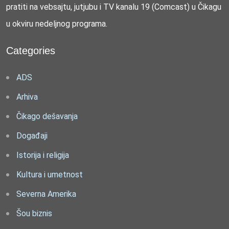
pratiti na vebsajtu, jutjubu i TV kanalu 19 (Comcast) u Čikagu
u okviru nedeljnog programa.
Categories
ADS
Arhiva
Čikago dešavanja
Događaji
Istorija i religija
Kultura i umetnost
Severna Amerika
Šou biznis