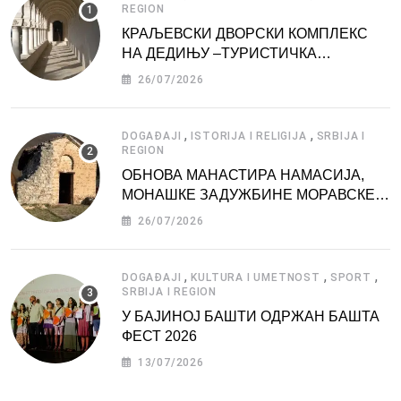
REGION
КРАЉЕВСКИ ДВОРСКИ КОМПЛЕКС
НА ДЕДИЊУ –ТУРИСТИЧКА
АТРАКЦИЈА
26/07/2026
,
,
DOGAĐAJI
ISTORIJA I RELIGIJA
SRBIJA I
REGION
ОБНОВА МАНАСТИРА НАМАСИЈА,
МОНАШКЕ ЗАДУЖБИНЕ МОРАВСКЕ
СРБИЈЕ
26/07/2026
,
,
,
DOGAĐAJI
KULTURA I UMETNOST
SPORT
SRBIJA I REGION
У БАЈИНОЈ БАШТИ ОДРЖАН БАШТА
ФЕСТ 2026
13/07/2026