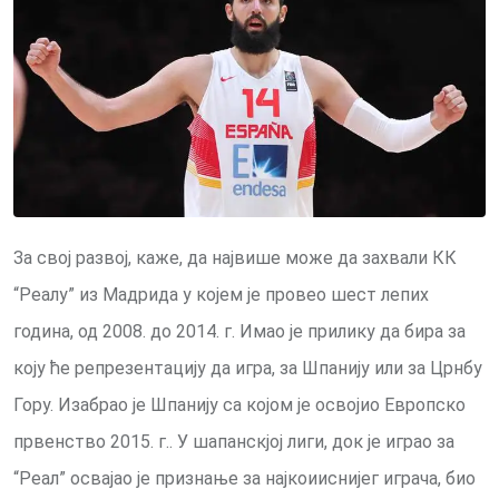
За свој развој, каже, да највише може да захвали КК
“Реалу” из Мадрида у којем је провео шест лепих
година, од 2008. до 2014. г. Имао је прилику да бира за
коју ће репрезентацију да игра, за Шпанију или за Црнбу
Гору. Изабрао је Шпанију са којом је освојио Европско
првенство 2015. г.. У шапанскјој лиги, док је играо за
“Реал” освајао је признање за најкоииснијег играча, био