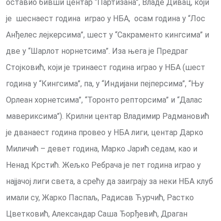
оставио бивши центар “Партизана”, Владе Дивац, који
је шеснаест година играо у НБА, осам година у “Лос
Анђелес лејкерсима”, шест у “Сакраменто кингсима” и
две у “Шарлот норнетсима”. Иза њега је Предраг
Стојковић, који је тринаест година играо у НБА (шест
година у “Кингсима”, па, у “Индијани пејперсима”, “Њу
Орлеан хорнетсима”, “Торонто репторсима” и “Далас
мавериксима”). Крилни центар Владимир Радмановић
је дванаест година провео у НБА лиги, центар Дарко
Миличић – девет година, Марко Јарић седам, као и
Ненад Крстић. Жељко Ребрача је пет година играо у
најјачој лиги света, а срећу да заиграју за неки НБА клуб
имали су, Жарко Паспаљ, Радисав Ћурчић, Растко
Цветковић, Александар Саша Ђорђевић, Драган