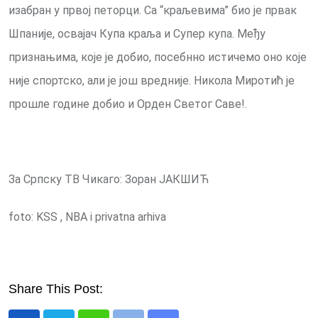
изабран у првој петорци. Са “краљевима” био је првак
Шпаније, освајач Купа краља и Супер купа. Међу
признањима, које је добио, посебнно истичемо оно које
није спортско, али је још вредније. Никола Миротић је
прошле године добио и Орден Светог Саве!.
За Српску ТВ Чикаго: Зоран ЈАКШИЋ
foto: KSS , NBA i privatna arhiva
Share This Post: