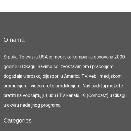
O nama
Srpska Televizija USA je medijska kompanija osnovana 2000
godine u Čikagu. Bavimo se izveštavanjem i praćenjem
događaja u srpskoj dijaspori u Americi, TV, veb i medijskom
promocijom i video i foto produkcijom. Naš sadržaj možete
pratiti na vebsajtu, jutjubu i TV kanalu 19 (Comcast) u Čikagu
u okviru nedeljnog programa.
Categories