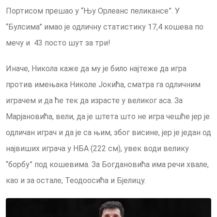
Портисом прешао у “Њу Орлеанс пеликансе”. У
“Булсима” имао је одличну статистику 17,4 кошева по
мечу и 43 посто шут за три!
Иначе, Никола каже да му је било најтеже да игра
против имењака Николе Јокића, сматра га одличним
играчем и да ће тек да израсте у великог аса. За
Марјановића, вели, да је штета што не игра чешће јер је
одличан играч и да је са њим, због висине, јер је један од
највиших играча у НБА (222 см), увек води велику
“борбу” под кошевима. За Богдановића има речи хвале,
као и за остале, Теодоосића и Бјелицу.