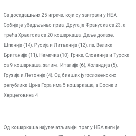
Са досадашњих 25 играча, који су заиграли у НБА,
Србија је убедљљиво прва. Друга је Франуска са 23, а
трећа Хрватска са 20 кошаркаша. Даље долазе,
Шпанија (14), Русија и Литванија (12), па, Велика
Британијја (11), Немачка (10). Грчка, Словенија и Турска
са 9 кошаркаша, затим, Италијја (6), Холандија (5),
Грузија и Летонија (4). Од бивших југословенских
република Црна Гора има 5 кошаркаша, а Босна и
Херцеговина 4.
Од кошаркаша најупечатљивији траг у НБА лиги је