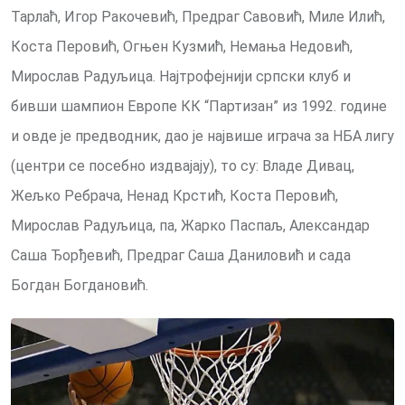
Тарлаћ, Игор Ракочевић, Предраг Савовић, Миле Илић,
Коста Перовић, Огњен Кузмић, Немања Недовић,
Мирослав Радуљица. Најтрофејнији српски клуб и
бивши шампион Европе КК “Партизан” из 1992. године
и овде је предводник, дао је највише играча за НБА лигу
(центри се посебно издвајају), то су: Владе Дивац,
Жељко Ребрача, Ненад Крстић, Коста Перовић,
Мирослав Радуљица, па, Жарко Паспаљ, Александар
Саша Ђорђевић, Предраг Саша Даниловић и сада
Богдан Богдановић.