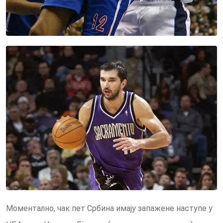
Моментално, чак пет Србина имају запажене наступе у