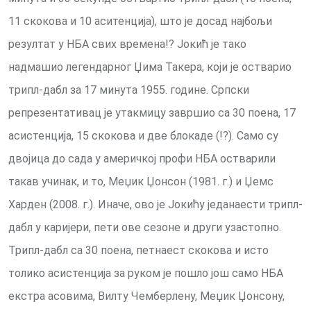
11 скокова и 10 аситенција), што је досад најбољи
резултат у НБА свих времена!? Јокић је тако
надмашио легендарног Џима Такера, који је остварио
трипл-дабл за 17 минута 1955. године. Српски
репрезентативац је утакмицу завршио са 30 поена, 17
асистенција, 15 скокова и две блокаде (!?). Само су
двојица до сада у америчкој профи НБА остварили
такав учинак, и то, Меџик Џонсон (1981. г.) и Џемс
Харден (2008. г.). Иначе, ово је Јокићу једанаести трипл-
дабл у каријери, пети ове сезоне и други узастопно.
Трипл-дабл са 30 поена, петнаест скокова и исто
толико асистенција за руком је пошло још само НБА
екстра асовима, Вилту Чемберлену, Меџик Џонсону,