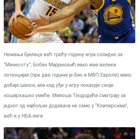
Немања Бјелица већ трећу годину игра солидно за
“Минесоту”, Бобан Марјановић иако има велики
потенцијал (пре две године је био и МВП Европе) мало
добија шансе, али кад уђе у игру показује своје
кошаркашко умеће. Милоша Теододића сматрају за
једног од најбољих додавача не само у “Клиперсима”,
већ и у НБА лиги.