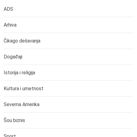
ADS
Arhiva
Čikago dešavanja
Događaji
Istorija i religija
Kultura i umetnost
Severna Amerika
Šou biznis
Sport