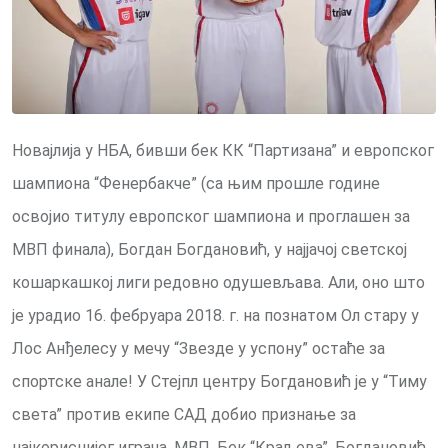
Новајлија у НБА, бивши бек КК “Партизана” и европског
шампиона “Фенербакче” (са њим прошле године
освојио титулу европског шампиона и проглашен за
МВП финала), Богдан Богдановић, у најјачој светској
кошаркашкој лиги редовно одушевљава. Али, оно што
је урадио 16. фебруара 2018. г. на познатом Ол стару у
Лос Анђелесу у мечу “Звезде у успону” остаће за
спортске анале! У Стејпл центру Богдановић је у “Тиму
света” против екипе САД добио признање за
најкориснијег играча, МВП. Бек “Краљева”, Богдановић