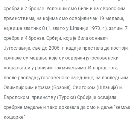
сребра и 2 бронзе. Успешни смо били и на европским
првенствима, на којима смо освојили чак 19 медаља,
највише златних 8 (1. злато у Шпанији 1973. г.), затим, 7
сребра и 4 бронзе. Србији, која је била оснивач
Југославије, све до 2006. г. када је престала да постоји,
припале су медаље које су освојили југословенски
кошаркаши у ранијим такмичењима. И поред тога,
после распада југословенске заједнице, на последњим
Олимпијским играма (Бразил), Светском (Шпанија) и
Европском првенству (Турска) Србија је освајала
сребрне медаље и тако доказала да смо и даље “земља
кошарке”