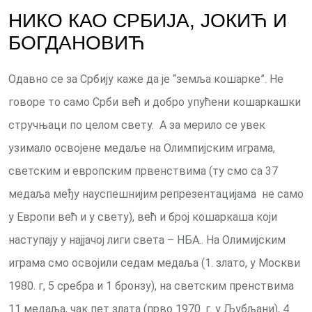
НИКО КАО СРБИЈА, ЈОКИЋ И
БОГДАНОВИЋ
Одавно се за Србију каже да је “земља кошарке”. Не
говоре то само Срби већ и добро упућени кошаркашки
стручњаци по целом свету. А за мерило се увек
узимало освојене медаље на Олимпијским играма,
светским и европским првенствима (ту смо са 37
медаља међу науспешнијим репрезентацијама не само
у Европи већ и у свету), већ и број кошаркаша који
наступају у најјачој лиги света – НБА.. На Олимијским
играма смо освојили седам медаља (1. злато, у Москви
1980. г, 5 сребра и 1 бронзу), на светским пренствима
11 медаља, чак пет злата (прво 1970. г. у Љубљани), 4