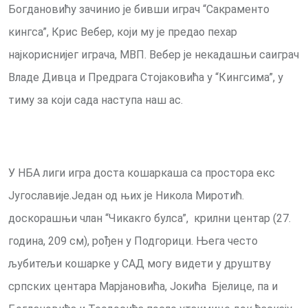
Богдановићу зачинио је бивши играч “Сакраменто
кингса”, Крис Вебер, који му је предао пехар
најкориснијег играча, МВП. Вебер је некадашњи саиграч
Владе Дивца и Предрага Стојаковића у “Кингсима”, у
тиму за који сада наступа наш ас.
У НБА лиги игра доста кошaркаша са простора екс
Југославије.Један од њих је Никола Миротић.
доскорашњи члан “Чикакго булса”, крилни центар (27.
година, 209 см), рођен у Подгорици. Њега често
љубитељи кошарке у САД могу видети у друштву
српских центара Марјановића, Јокића Бјелице, па и