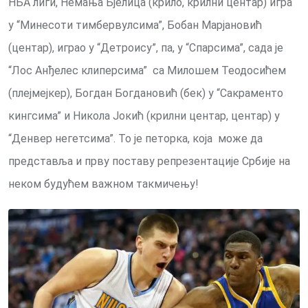
НБА лиги, Немања Бјелица (крило, крилни центар) игра
у “Минесоти тимбервулсима”, Бобан Марјановић
(центар), играо у “Детроису”, па, у “Спарсима”, сада је
“Лос Анђелес клиперсима” са Милошем Теодосићем
(плејмејкер), Богдан Богдановић (бек) у “Сакраменто
кингсима” и Никола Јокић (крилни центар, центар) у
“Денвер негетсима”. То је петорка, која може да
представља и прву поставу репрезентације Србије на
неком будућем важном такмичењу!