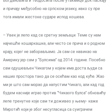
Богдановића и Теодосића после утакмице док ћаскају
и причају међусобно на српском језику, иако су пре
тога имали жестоке сударе испод кошева.
– Увек је лепо кад се сретну земљаци. Теме су нам
најчешће кошаркашке, али често се прича и о родном
крају, којег не заборављамо. Ја сам се навикао на
Америку јер сам у “Булсима” од 2014. године. Посебно
сам одушевљен Чикагом у којем има доста људи са
наших простора тако да се осећам као код куће. Жао
ми је што сам морао да напустим Чикаго, али кад год
будем касније играо против “Чикаого булса” обновићу
лепе тренутке које сам ти доживео у њему- каже
Миротић који је због несугласица са суиграчем