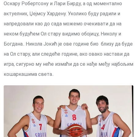
Оскару Робертсону и Лари Бирду, а од моментално
актуелних, Џејмсу Хардену. Уколико буду радили и
напредовали као до сада можемо очекивати да на
неком будућем Ол стару видимо обојицу, Николу и
Богдана.. Никола Јокић је ове године био близу да буде
на Ол стару, али следеће године, ако овако настави да
игра, сигурно му неће измаћи да се нађе међу најбољим
кошаркашима света..