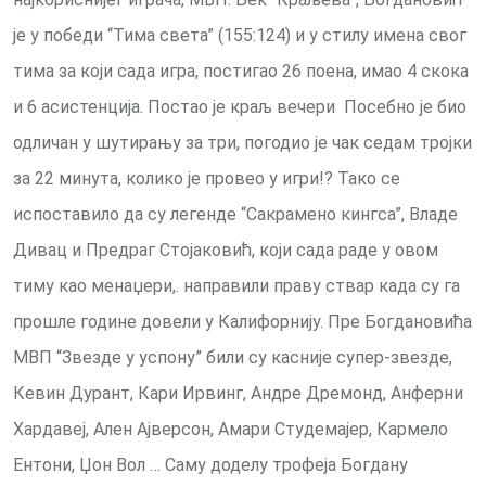
је у победи “Тима света” (155:124) и у стилу имена свог
тима за који сада игра, постигао 26 поена, имао 4 скока
и 6 асистенција. Постао је краљ вечери Посебно је био
одличан у шутирању за три, погодио је чак седам тројки
за 22 минута, колико је провео у игри!? Тако се
испоставило да су легенде “Сакрамено кингса”, Владе
Дивац и Предраг Стојаковић, који сада раде у овом
тиму као менаџери,. направили праву ствар када су га
прошле године довели у Калифорнију. Пре Богдановића
МВП “Звезде у успону” били су касније супер-звезде,
Кевин Дурант, Кари Ирвинг, Андре Дремонд, Анферни
Хардавеј, Ален Ајверсон, Амари Студемајер, Кармело
Ентони, Џон Вол … Саму доделу трофеја Богдану