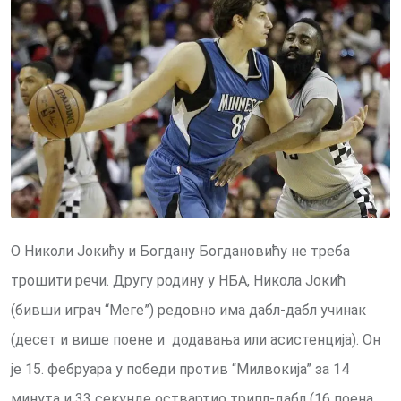
О Николи Јокићу и Богдану Богдановићу не треба
трошити речи. Другу родину у НБА, Никола Јокић
(бивши играч “Меге”) редовно има дабл-дабл учинак
(десет и више поене и додавања или асистенција). Он
је 15. фебруара у победи против “Милвокија” за 14
минута и 33 секунде оствартио трипл-дабл (16 поена,