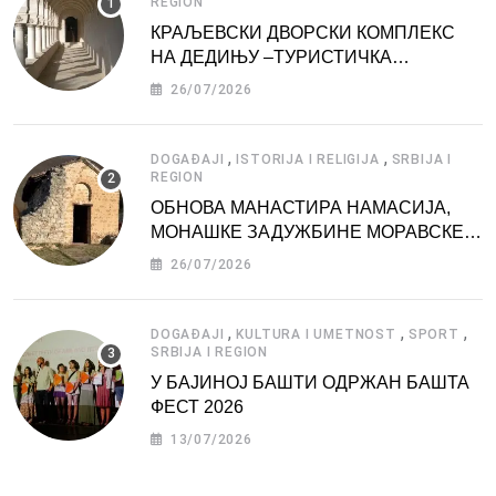
REGION
КРАЉЕВСКИ ДВОРСКИ КОМПЛЕКС
НА ДЕДИЊУ –ТУРИСТИЧКА
АТРАКЦИЈА
26/07/2026
,
,
DOGAĐAJI
ISTORIJA I RELIGIJA
SRBIJA I
REGION
ОБНОВА МАНАСТИРА НАМАСИЈА,
МОНАШКЕ ЗАДУЖБИНЕ МОРАВСКЕ
СРБИЈЕ
26/07/2026
,
,
,
DOGAĐAJI
KULTURA I UMETNOST
SPORT
SRBIJA I REGION
У БАЈИНОЈ БАШТИ ОДРЖАН БАШТА
ФЕСТ 2026
13/07/2026