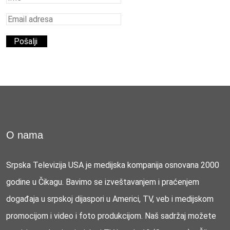
O nama
Srpska Televizija USA je medijska kompanija osnovana 2000
godine u Čikagu. Bavimo se izveštavanjem i praćenjem
događaja u srpskoj dijaspori u Americi, TV, veb i medijskom
promocijom i video i foto produkcijom. Naš sadržaj možete