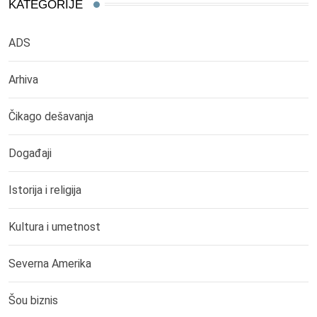
KATEGORIJE
ADS
Arhiva
Čikago dešavanja
Događaji
Istorija i religija
Kultura i umetnost
Severna Amerika
Šou biznis