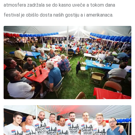
atmosfera zadržala se do kasno uveče a tokom dana
festival je obišlo dosta naših gostiju a i amerikanaca.