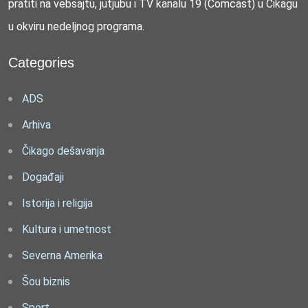
pratiti na vebsajtu, jutjubu i TV kanalu 19 (Comcast) u Čikagu
u okviru nedeljnog programa.
Categories
ADS
Arhiva
Čikago dešavanja
Događaji
Istorija i religija
Kultura i umetnost
Severna Amerika
Šou biznis
Sport