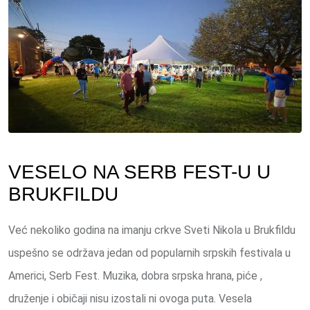
VESELO NA SERB FEST-U U
BRUKFILDU
Već nekoliko godina na imanju crkve Sveti Nikola u Brukfildu
uspešno se održava jedan od popularnih srpskih festivala u
Americi, Serb Fest. Muzika, dobra srpska hrana, piće ,
druženje i običaji nisu izostali ni ovoga puta. Vesela