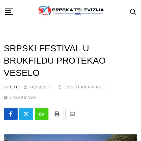
Skip
to
content
SRPSKI FESTIVAL U
BRUKFILDU PROTEKAO
VESELO
BY
STC
18/09/2018
LESS THAN A MINUTE
8 YEARS AGO
Whatsapp
Print
Share
via
Email