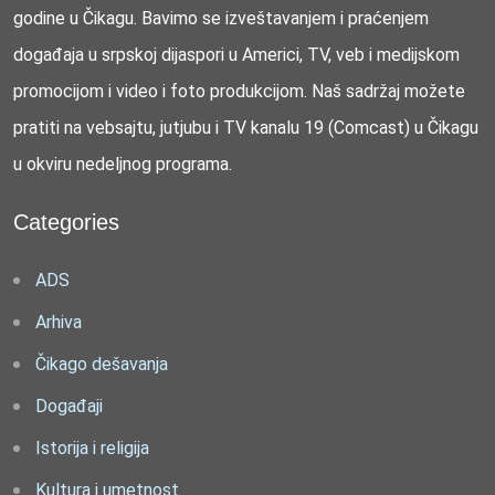
godine u Čikagu. Bavimo se izveštavanjem i praćenjem
događaja u srpskoj dijaspori u Americi, TV, veb i medijskom
promocijom i video i foto produkcijom. Naš sadržaj možete
pratiti na vebsajtu, jutjubu i TV kanalu 19 (Comcast) u Čikagu
u okviru nedeljnog programa.
Categories
ADS
Arhiva
Čikago dešavanja
Događaji
Istorija i religija
Kultura i umetnost