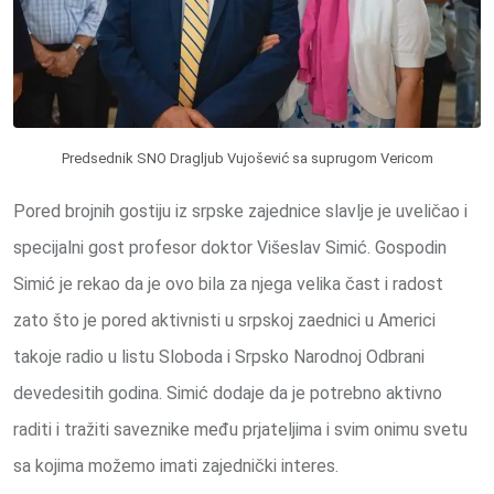
Predsednik SNO Dragljub Vujošević sa suprugom Vericom
Pored brojnih gostiju iz srpske zajednice slavlje je uveličao i
specijalni gost profesor doktor Višeslav Simić. Gospodin
Simić je rekao da je ovo bila za njega velika čast i radost
zato što je pored aktivnisti u srpskoj zaednici u Americi
takoje radio u listu Sloboda i Srpsko Narodnoj Odbrani
devedesitih godina. Simić dodaje da je potrebno aktivno
raditi i tražiti saveznike među prjateljima i svim onimu svetu
sa kojima možemo imati zajednički interes.