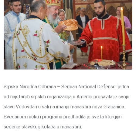
Srpska Narodna Odbrana – Serbian National Defense, jedna
od najstarijih srpskih organizacija u Americi prosavila je svoju
slavu Vodovdan u sali na imanju manastira nova Gračanica.
Svečanom ručku i programu predhodila je sveta liturgija i
sečenje slavskog kolača u manastiru.