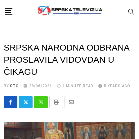
Skip
to
content
SRPSKA NARODNA ODBRANA
PROSLAVILA VIDOVDAN U
ČIKAGU
BY
STC
28/06/2021
1 MINUTE READ
5 YEARS AGO
Whatsapp
Print
Share
via
Email