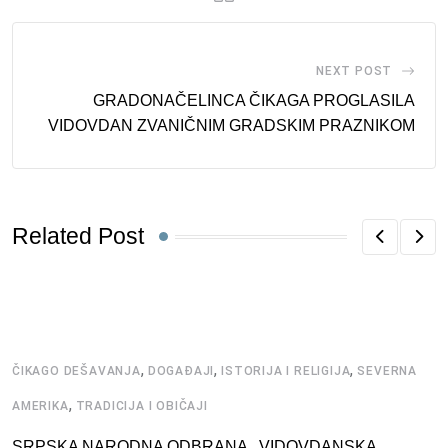
NEXT POST
GRADONAČELINCA ČIKAGA PROGLASILA
VIDOVDAN ZVANIČNIM GRADSKIM PRAZNIKOM
Related Post
,
,
,
ČIKAGO DEŠAVANJA
DOGAĐAJI
ISTORIJA I RELIGIJA
SEVERNA
,
AMERIKA
TRADICIJA I OBIČAJI
SRPSKA NARODNA ODBRANA , VIDOVDANSKA