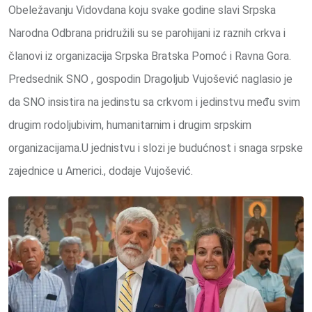
Obeležavanju Vidovdana koju svake godine slavi Srpska
Narodna Odbrana pridružili su se parohijani iz raznih crkva i
članovi iz organizacija Srpska Bratska Pomoć i Ravna Gora.
Predsednik SNO , gospodin Dragoljub Vujošević naglasio je
da SNO insistira na jedinstu sa crkvom i jedinstvu među svim
drugim rodoljubivim, humanitarnim i drugim srpskim
organizacijama.U jednistvu i slozi je budućnost i snaga srpske
zajednice u Americi., dodaje Vujošević.