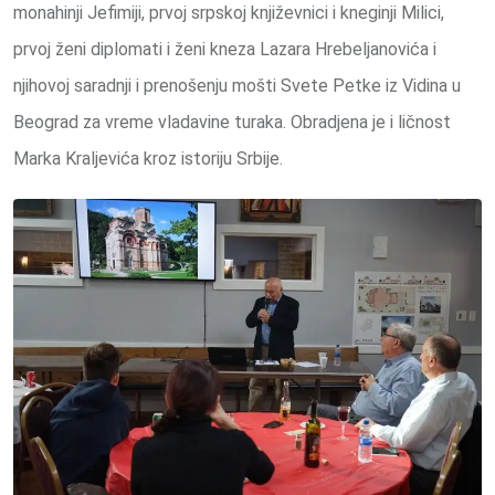
monahinji Jefimiji, prvoj srpskoj književnici i kneginji Milici,
prvoj ženi diplomati i ženi kneza Lazara Hrebeljanovića i
njihovoj saradnji i prenošenju mošti Svete Petke iz Vidina u
Beograd za vreme vladavine turaka. Obradjena je i ličnost
Marka Kraljevića kroz istoriju Srbije.