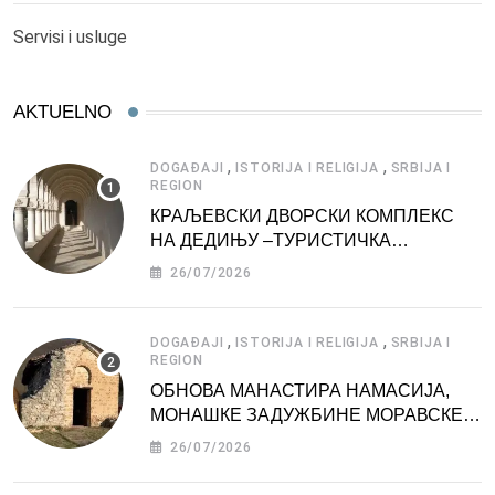
Servisi i usluge
AKTUELNO
,
,
DOGAĐAJI
ISTORIJA I RELIGIJA
SRBIJA I
REGION
КРАЉЕВСКИ ДВОРСКИ КОМПЛЕКС
НА ДЕДИЊУ –ТУРИСТИЧКА
АТРАКЦИЈА
26/07/2026
,
,
DOGAĐAJI
ISTORIJA I RELIGIJA
SRBIJA I
REGION
ОБНОВА МАНАСТИРА НАМАСИЈА,
МОНАШКЕ ЗАДУЖБИНЕ МОРАВСКЕ
СРБИЈЕ
26/07/2026