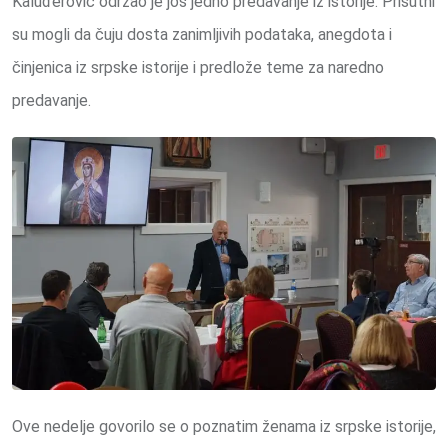
Kaluđerović održao je još jedno predavanje iz istorije. Prisutni
su mogli da čuju dosta zanimljivih podataka, anegdota i
činjenica iz srpske istorije i predlože teme za naredno
predavanje.
Ove nedelje govorilo se o poznatim ženama iz srpske istorije,