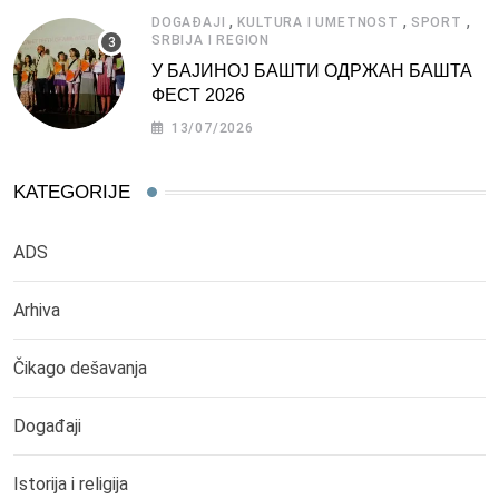
,
,
,
DOGAĐAJI
KULTURA I UMETNOST
SPORT
SRBIJA I REGION
У БАЈИНОЈ БАШТИ ОДРЖАН БАШТА
ФЕСТ 2026
13/07/2026
KATEGORIJE
ADS
Arhiva
Čikago dešavanja
Događaji
Istorija i religija