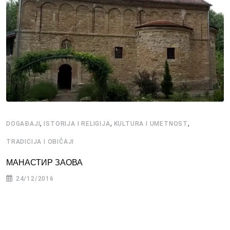
,
,
,
DOGAĐAJI
ISTORIJA I RELIGIJA
KULTURA I UMETNOST
TRADICIJA I OBIČAJI
МАНАСТИР ЗАОВА
24/12/2016