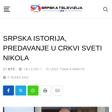
Skip
to
content
SRPSKA ISTORIJA,
PREDAVANJE U CRKVI SVETI
NIKOLA
BY
STC
18/12/2017
LESS THAN A MINUTE
9 YEARS AGO
Whatsapp
Print
Share
via
Email