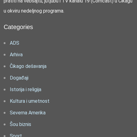
pratiti na vebsajtu, jutjubu i TV kanalu 19 (Comcast) u Čikagu
u okviru nedeljnog programa.
Categories
ADS
Arhiva
Čikago dešavanja
Događaji
Istorija i religija
Kultura i umetnost
Severna Amerika
Šou biznis
Sport