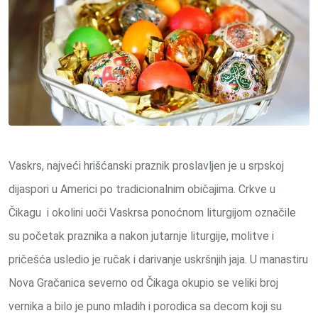
Vaskrs, najveći hrišćanski praznik proslavljen je u srpskoj
dijaspori u Americi po tradicionalnim običajima. Crkve u
Čikagu i okolini uoči Vaskrsa ponoćnom liturgijom označile
su početak praznika a nakon jutarnje liturgije, molitve i
pričešća usledio je ručak i darivanje uskršnjih jaja. U manastiru
Nova Gračanica severno od Čikaga okupio se veliki broj
vernika a bilo je puno mladih i porodica sa decom koji su