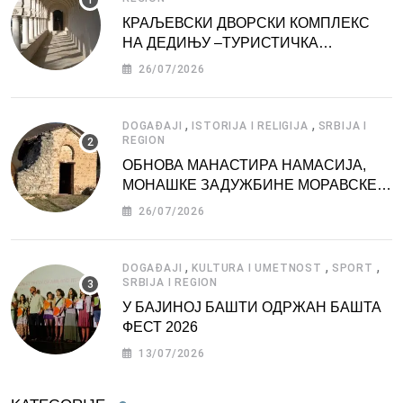
КРАЉЕВСКИ ДВОРСКИ КОМПЛЕКС
НА ДЕДИЊУ –ТУРИСТИЧКА
АТРАКЦИЈА
26/07/2026
,
,
DOGAĐAJI
ISTORIJA I RELIGIJA
SRBIJA I
REGION
ОБНОВА МАНАСТИРА НАМАСИЈА,
МОНАШКЕ ЗАДУЖБИНЕ МОРАВСКЕ
СРБИЈЕ
26/07/2026
,
,
,
DOGAĐAJI
KULTURA I UMETNOST
SPORT
SRBIJA I REGION
У БАЈИНОЈ БАШТИ ОДРЖАН БАШТА
ФЕСТ 2026
13/07/2026