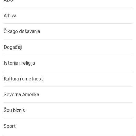
Arhiva
Čikago dešavanja
Događaji
Istorija i religija
Kultura i umetnost
Severna Amerika
Šou biznis
Sport