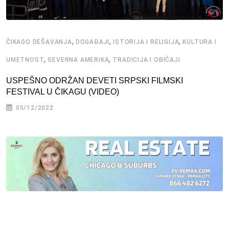
,
,
,
ČIKAGO DEŠAVANJA
DOGAĐAJI
ISTORIJA I RELIGIJA
KULTURA I
,
,
UMETNOST
SEVERNA AMERIKA
TRADICIJA I OBIČAJI
USPEŠNO ODRŽAN DEVETI SRPSKI FILMSKI
FESTIVAL U ČIKAGU (VIDEO)
05/12/2022