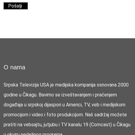
O nama
Srpska Televizija USA je medijska kompanija osnovana 2000
godine u Čikagu. Bavimo se izveštavanjem i praćenjem
događaja u srpskoj dijaspori u Americi, TV, veb i medijskom
promocijom i video i foto produkcijom. Naš sadržaj možete
pratiti na vebsajtu, jutjubu i TV kanalu 19 (Comcast) u Čikagu
u okviru nedeljnog programa.