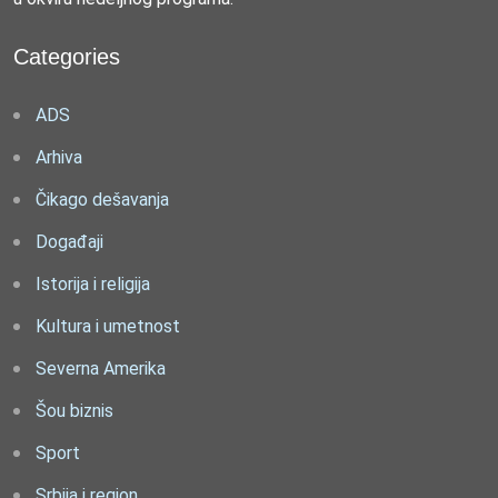
Categories
ADS
Arhiva
Čikago dešavanja
Događaji
Istorija i religija
Kultura i umetnost
Severna Amerika
Šou biznis
Sport
Srbija i region