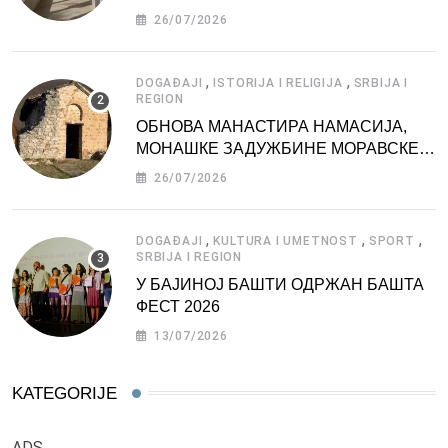
АТРАКЦИЈА
26/07/2026
,
,
DOGAĐAJI
ISTORIJA I RELIGIJA
SRBIJA I
REGION
ОБНОВА МАНАСТИРА НАМАСИЈА,
МОНАШКЕ ЗАДУЖБИНЕ МОРАВСКЕ
СРБИЈЕ
26/07/2026
,
,
,
DOGAĐAJI
KULTURA I UMETNOST
SPORT
SRBIJA I REGION
У БАЈИНОЈ БАШТИ ОДРЖАН БАШТА
ФЕСТ 2026
13/07/2026
KATEGORIJE
ADS