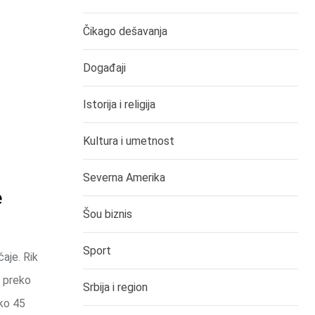
Čikago dešavanja
Događaji
Istorija i religija
Kultura i umetnost
Severna Amerika
e
Šou biznis
Sport
čaje. Rik
e preko
Srbija i region
oko 45