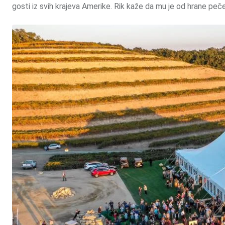
gosti iz svih krajeva Amerike. Rik kaže da mu je od hrane peče