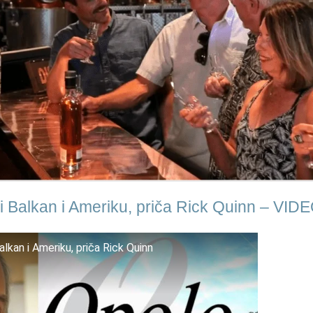
i Balkan i Ameriku, priča Rick Quinn – VID
lkan i Ameriku, priča Rick Quinn