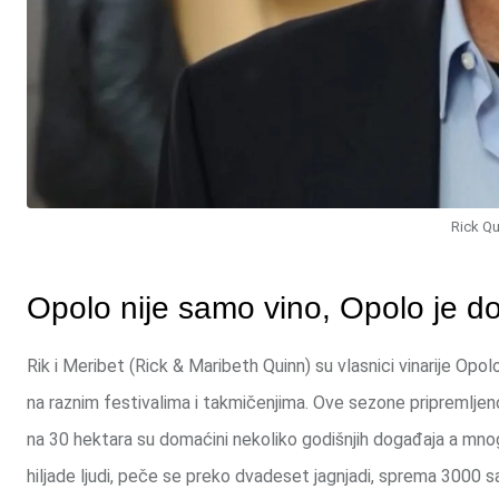
Rick Qu
Opolo nije samo vino, Opolo je doži
Rik i Meribet (Rick & Maribeth Quinn) su vlasnici vinarije Opo
na raznim festivalima i takmičenjima. Ove sezone pripremljeno 
na 30 hektara su domaćini nekoliko godišnjih događaja a mn
hiljade ljudi, peče se preko dvadeset jagnjadi, sprema 3000 sar