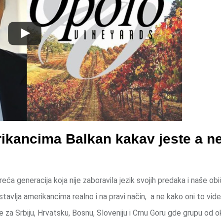
ikancima Balkan kakav jeste a n
eća generacija koja nije zaboravila jezik svojih predaka i naše obi
stavlja amerikancima realno i na pravi način, a ne kako oni to vid
e za Srbiju, Hrvatsku, Bosnu, Sloveniju i Crnu Goru gde grupu od 