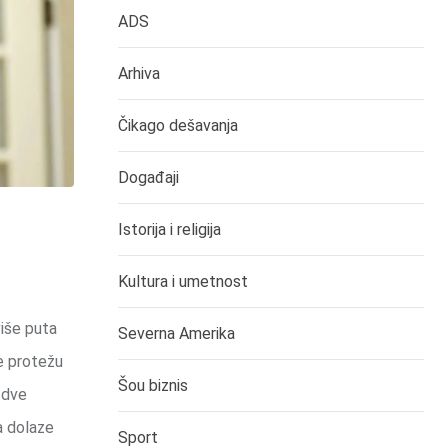
ADS
Arhiva
Čikago dešavanja
Događaji
Istorija i religija
Kultura i umetnost
više puta
Severna Amerika
se protežu
Šou biznis
 dve
 a dolaze
Sport