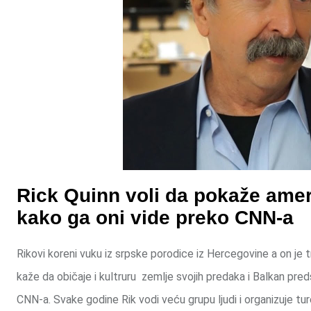
Rick Quinn voli da pokaže amer
kako ga oni vide preko CNN-a
Rikovi koreni vuku iz srpske porodice iz Hercegovine a on je tr
kaže da običaje i kultruru zemlje svojih predaka i Balkan pred
CNN-a. Svake godine Rik vodi veću grupu ljudi i organizuje tur