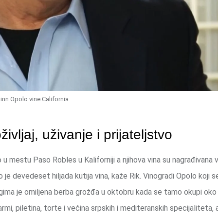
inn Opolo vine California
vljaj, uživanje i prijateljstvo
lo u mestu Paso Robles u Kaliforniji a njihova vina su nagrađivana 
je devedeset hiljada kutija vina, kaže Rik. Vinogradi Opolo koji 
ogima je omiljena berba grožđa u oktobru kada se tamo okupi oko
mi, piletina, torte i većina srpskih i mediteranskih specijaliteta,