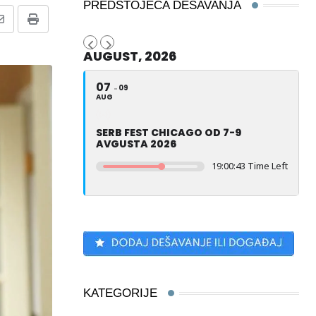
PREDSTOJEĆA DEŠAVANJA
Share
Print
via
AUGUST, 2026
Email
07
09
AUG
SERB FEST CHICAGO OD 7-9
AVGUSTA 2026
19:00:41 Time Left
KATEGORIJE