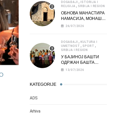
,
DOGAĐAJI
ISTORIJA I
,
RELIGIJA
SRBIJA I REGION
ОБНОВА МАНАСТИРА
НАМАСИЈА, МОНАШКЕ
ЗАДУЖБИНЕ
26/07/2026
МОРАВСКЕ СРБИЈЕ
,
DOGAĐAJI
KULTURA I
,
,
UMETNOST
SPORT
SRBIJA I REGION
У БАЈИНОЈ БАШТИ
ОДРЖАН БАШТА
ФЕСТ 2026
13/07/2026
EO
KATEGORIJE
ADS
Arhiva