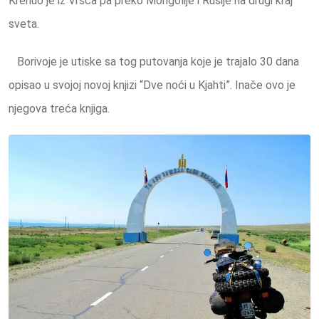
Krenuo je iz Vršca pa preko Mongolije i Rusije na drugi kraj
sveta.
Borivoje je utiske sa tog putovanja koje je trajalo 30 dana
opisao u svojoj novoj knjizi “Dve noći u Kjahti”. Inače ovo je
njegova treća knjiga.