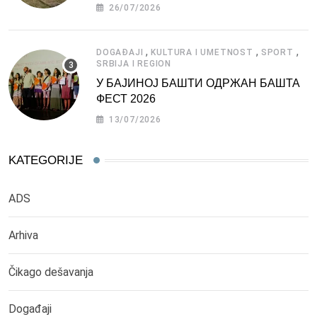
СРБИЈЕ
26/07/2026
,
,
,
DOGAĐAJI
KULTURA I UMETNOST
SPORT
SRBIJA I REGION
У БАЈИНОЈ БАШТИ ОДРЖАН БАШТА
ФЕСТ 2026
13/07/2026
KATEGORIJE
ADS
Arhiva
Čikago dešavanja
Događaji