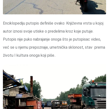
Enciklopediju putopis definiše ovako: Književna vrsta u kojoj
autor iznosi svoje utiske o predelima kroz koje putuje.
Putopis nije puko nabrajanje onoga što je putopisac video,
već se u njemu prepoznaje, umetnička sklonost, stav prema
životu I kultura onoga koji piše..