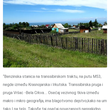
“Benzinska stanica na transsibirskom traktu, na putu M53,
negde između Krasnojarska i Irkutska. Transsibirska pruga i
pruga Vršac -Bela Crkva…. Osećaj vezivnog tkiva između
makro i mikro geografija, ima blagotvorno dejstvo,kako na um
tako I na telo. Takođe taj osećaj povezanosti neprekidno