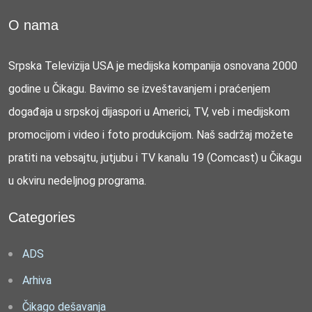
O nama
Srpska Televizija USA je medijska kompanija osnovana 2000
godine u Čikagu. Bavimo se izveštavanjem i praćenjem
događaja u srpskoj dijaspori u Americi, TV, veb i medijskom
promocijom i video i foto produkcijom. Naš sadržaj možete
pratiti na vebsajtu, jutjubu i TV kanalu 19 (Comcast) u Čikagu
u okviru nedeljnog programa.
Categories
ADS
Arhiva
Čikago dešavanja