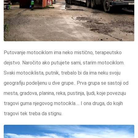
Putovanje motociklom ima neko mistično, terapeutsko
dejstvo. Naročito ako putujete sami, starim motociklom.
Svaki motociklista, putnik, trebalo bi da ima neku svoju
geografiju podeljenu u dve grupe.. Prva grupa se sastoji od
mesta, gradova, planina, reka, pustinja, ljudi, koje povezuju
tragovi guma njegovog motocikla…. I ona druga, do kojih
tragovi tek treba da stignu.