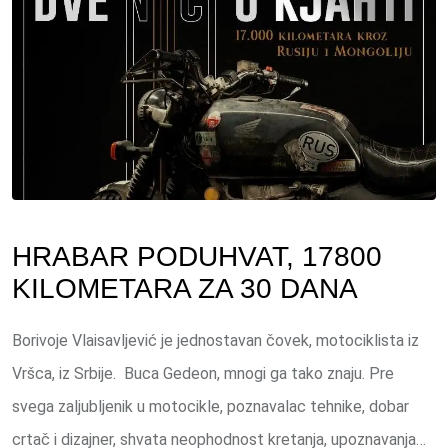
HRABAR PODUHVAT, 17800
KILOMETARA ZA 30 DANA
Borivoje Vlaisavljević je jednostavan čovek, motociklista iz
Vršca, iz Srbije. Buca Gedeon, mnogi ga tako znaju. Pre
svega zaljubljenik u motocikle, poznavalac tehnike, dobar
crtač i dizajner, shvata neophodnost kretanja, upoznavanja…