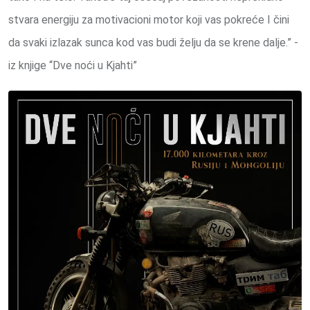
stvara energiju za motivacioni motor koji vas pokreće I čini
da svaki izlazak sunca kod vas budi želju da se krene dalje.” -
iz knjige “Dve noći u Kjahti”