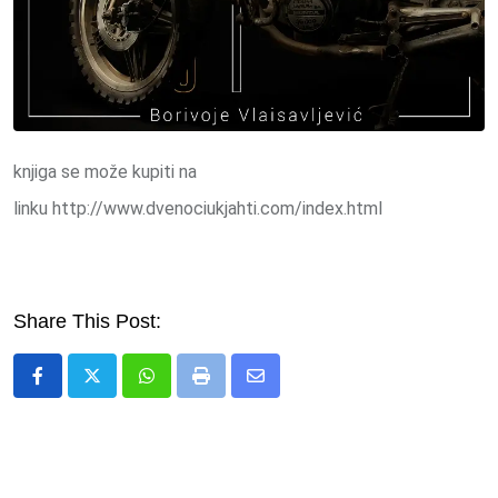
knjiga se može kupiti na
linku http://www.dvenociukjahti.com/index.html
Share This Post:
Whatsapp
Print
Share
via
Email