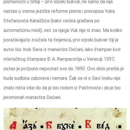
pismenosti u Srbiji – prvi srpski bukvar, ne samo da nije
nastao u vreme jezičke reforme pisma i pravopisa Vuka
Stefanovića Karadžića (kako većina građana po
automatizmu misli), već za njega Vuk nije ni znao. Ma koliko
poražavajuće zvučala ta činjenica, prvi srpski bukvar čiji je
autor bio Inok Sava iz manastira Dečani, iako štampan kod
mletačkog štampara Đ. A. Rampacetija u Veneciji 1597,
ostao je potpuno nepoznat sve do 1893. Ovo delo pratila je
huda sudbina zaborava i nemara. Čak se ni o Savi Inoku nije
znalo ništa više do da je bio rodom iz Paštrovića i da je bio
jeromonah manastira Dečani.