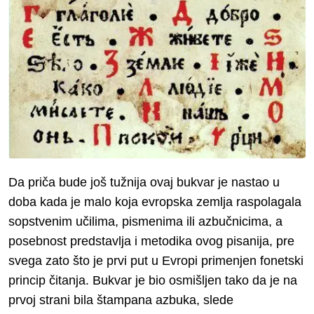
Da priča bude još tužnija ovaj bukvar je nastao u
doba kada je malo koja evropska zemlja raspolagala
sopstvenim učilima, pismenima ili azbučnicima, a
posebnost predstavlja i metodika ovog pisanija, pre
svega zato što je prvi put u Evropi primenjen fonetski
princip čitanja. Bukvar je bio osmišljen tako da je na
prvoj strani bila štampana azbuka, slede