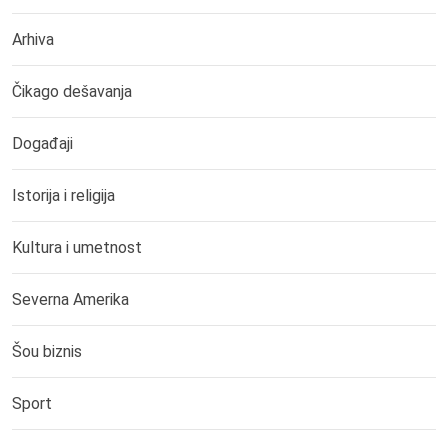
Arhiva
Čikago dešavanja
Događaji
Istorija i religija
Kultura i umetnost
Severna Amerika
Šou biznis
Sport