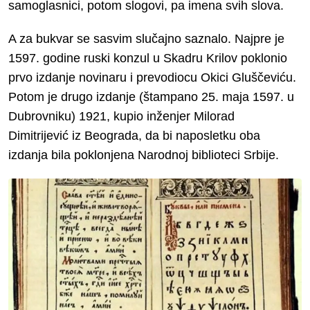
samoglasnici, potom slogovi, pa imena svih slova.
A za bukvar se sasvim slučajno saznalo. Najpre je
1597. godine ruski konzul u Skadru Krilov poklonio
prvo izdanje novinaru i prevodiocu Okici Gluščeviću.
Potom je drugo izdanje (štampano 25. maja 1597. u
Dubrovniku) 1921, kupio inženjer Milorad
Dimitrijević iz Beograda, da bi naposletku oba
izdanja bila poklonjena Narodnoj biblioteci Srbije.