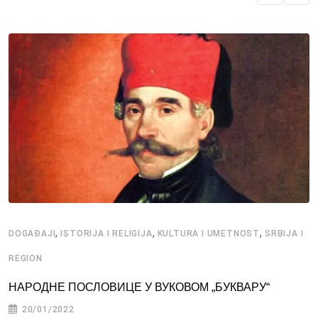
,
,
,
DOGAĐAJI
ISTORIJA I RELIGIJA
KULTURA I UMETNOST
SRBIJA I
REGION
НАРОДНЕ ПОСЛОВИЦЕ У ВУКОВОМ „БУКВАРУ“
20/01/2022