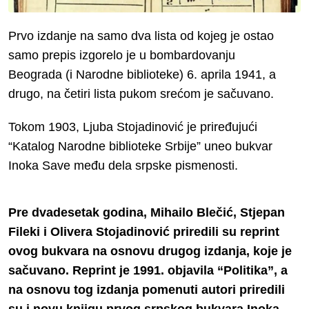
Prvo izdanje na samo dva lista od kojeg je ostao
samo prepis izgorelo je u bombardovanju
Beograda (i Narodne biblioteke) 6. aprila 1941, a
drugo, na četiri lista pukom srećom je sačuvano.
Tokom 1903, Ljuba Stojadinović je priređujući
“Katalog Narodne biblioteke Srbije” uneo bukvar
Inoka Save među dela srpske pismenosti.
Pre dvadesetak godina, Mihailo Blečić, Stjepan
Fileki i Olivera Stojadinović priredili su reprint
ovog bukvara na osnovu drugog izdanja, koje je
sačuvano. Reprint je 1991. objavila “Politika”, a
na osnovu tog izdanja pomenuti autori priredili