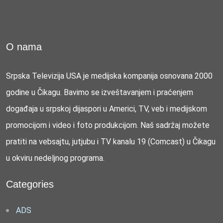
O nama
Srpska Televizija USA je medijska kompanija osnovana 2000
godine u Čikagu. Bavimo se izveštavanjem i praćenjem
događaja u srpskoj dijaspori u Americi, TV, veb i medijskom
promocijom i video i foto produkcijom. Naš sadržaj možete
pratiti na vebsajtu, jutjubu i TV kanalu 19 (Comcast) u Čikagu
u okviru nedeljnog programa.
Categories
ADS