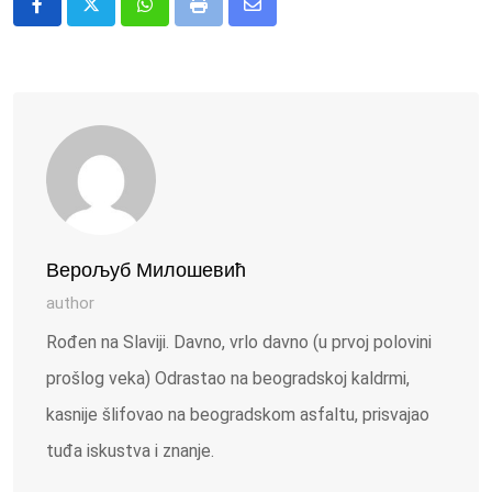
Whatsapp
Print
Share
via
Email
Верољуб Милошевић
author
Rođen na Slaviji. Davno, vrlo davno (u prvoj polovini
prošlog veka) Odrastao na beogradskoj kaldrmi,
kasnije šlifovao na beogradskom asfaltu, prisvajao
tuđa iskustva i znanje.