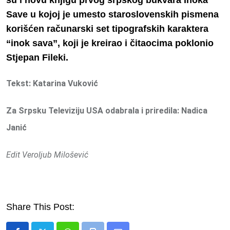
su i novu knjigu prvog srpskog bukvara Inoka
Save u kojoj je umesto staroslovenskih pismena
korišćen računarski set tipografskih karaktera
“inok sava”, koji je kreirao i čitaocima poklonio
Stjepan Fileki.
Tekst: Katarina Vuković
Za Srpsku Televiziju USA odabrala i priredila: Nadica
Janić
Edit Veroljub Milošević
Share This Post: