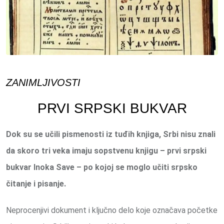
ZANIMLJIVOSTI
PRVI SRPSKI BUKVAR
Dok su se učili pismenosti iz tuđih knjiga, Srbi nisu znali
da skoro tri veka imaju sopstvenu knjigu – prvi srpski
bukvar Inoka Save – po kojoj se moglo učiti srpsko
čitanje i pisanje.
Neprocenjivi dokument i ključno delo koje označava početke