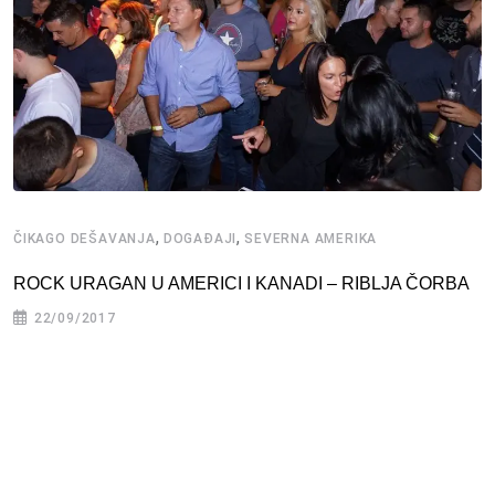
,
,
ČIKAGO DEŠAVANJA
DOGAĐAJI
SEVERNA AMERIKA
ROCK URAGAN U AMERICI I KANADI – RIBLJA ČORBA
22/09/2017