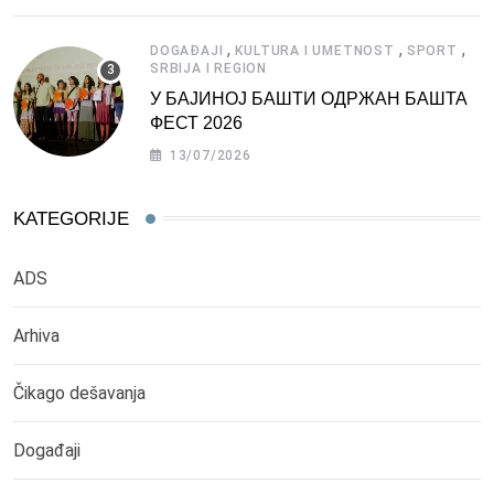
,
,
,
DOGAĐAJI
KULTURA I UMETNOST
SPORT
SRBIJA I REGION
У БАЈИНОЈ БАШТИ ОДРЖАН БАШТА
ФЕСТ 2026
13/07/2026
KATEGORIJE
ADS
Arhiva
Čikago dešavanja
Događaji