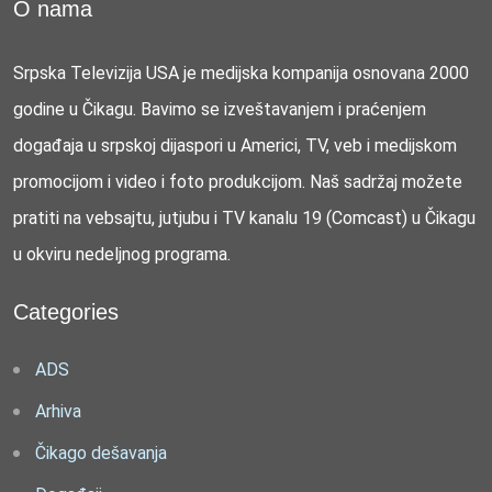
O nama
Srpska Televizija USA je medijska kompanija osnovana 2000
godine u Čikagu. Bavimo se izveštavanjem i praćenjem
događaja u srpskoj dijaspori u Americi, TV, veb i medijskom
promocijom i video i foto produkcijom. Naš sadržaj možete
pratiti na vebsajtu, jutjubu i TV kanalu 19 (Comcast) u Čikagu
u okviru nedeljnog programa.
Categories
ADS
Arhiva
Čikago dešavanja