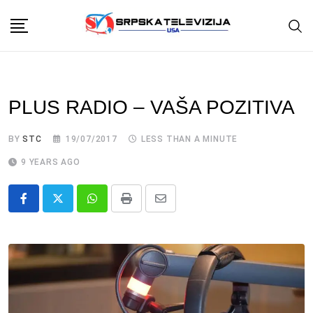
Skip
to
content
PLUS RADIO – VAŠA POZITIVA
BY
STC
19/07/2017
LESS THAN A MINUTE
9 YEARS AGO
Whatsapp
Print
Share
via
Email