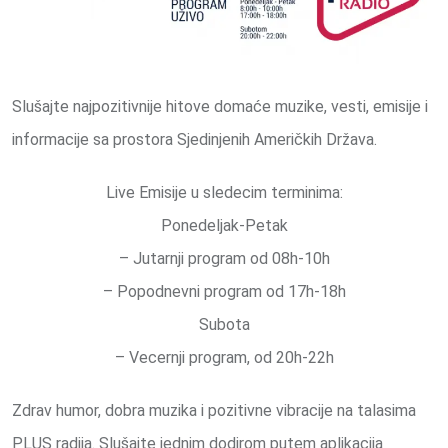
Slušajte najpozitivnije hitove domaće muzike, vesti, emisije i
informacije sa prostora Sjedinjenih Američkih Država.
Live Emisije u sledecim terminima:
Ponedeljak-Petak
– Jutarnji program od 08h-10h
– Popodnevni program od 17h-18h
Subota
– Vecernji program, od 20h-22h
Zdrav humor, dobra muzika i pozitivne vibracije na talasima
PLUS radija. Slušajte jednim dodirom putem aplikacija