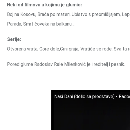
Neki od filmova u kojima je glumio:
Boj na Kosovu, Braća po materi, Ubistvo s preomišljajem, Lep
Parada, Smrt čoveka na balkanu…
Serije:
Otvorena vrata, Gore dole,Crni gruja, Vratiće se rode, Sva ta 
Pored glume Radoslav Rale Milenković je i reditelj i pesnik.
Nasi Dani (delic sa predstave) - Rado