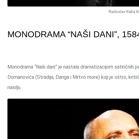
Radoslav Raka M
MONODRAMA “NAŠI DANI”, 158
Monodrama “Naši dani” je nastala dramatizacijom satiričnih pe
Domanovića (Stradija, Danga i Mrtvo more) koji je oštro, kriti
nasilju.