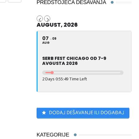
Share
Print
PREDSTOJEĆA DEŠAVANJA
via
Email
AUGUST, 2026
07
09
AUG
SERB FEST CHICAGO OD 7-9
AVGUSTA 2026
2 Days 0:55:48 Time Left
KATEGORIJE