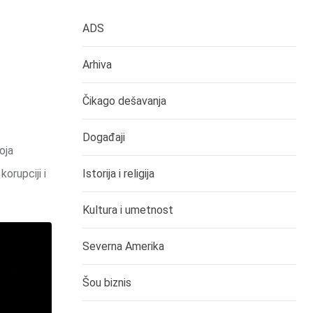
ADS
Arhiva
Čikago dešavanja
Događaji
oja
orupciji i
Istorija i religija
Kultura i umetnost
Severna Amerika
Šou biznis