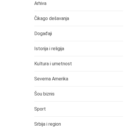
Arhiva
Čikago dešavanja
Događaji
Istorija i religija
Kultura i umetnost
Severna Amerika
Šou biznis
Sport
Srbija i region