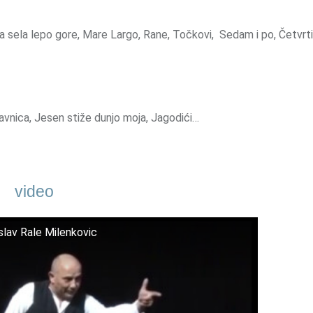
a sela lepo gore, Mare Largo, Rane, Točkovi, Sedam i po, Četvrt
ravnica, Jesen stiže dunjo moja, Jagodići…
video
slav Rale Milenkovic