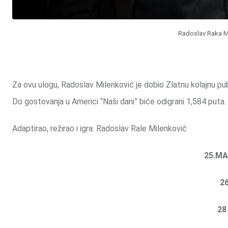
Radoslav Raka M
Za ovu ulogu, Radoslav Milenković je dobio Zlatnu kolajnu p
Do gostovanja u Americi “Naši dani” biće odigrani 1,584 puta.
Adaptirao, režirao i igra: Radoslav Rale Milenković
25.M
2
28