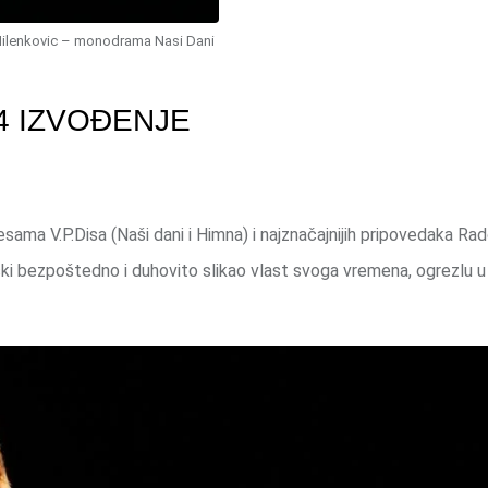
ilenkovic – monodrama Nasi Dani
4 IZVOĐENJE
sama V.P.Disa (Naši dani i Himna) i najznačajnijih pripovedaka Rad
čki bezpoštedno i duhovito slikao vlast svoga vremena, ogrezlu u k