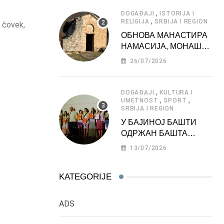
АТРАКЦИЈА
,
DOGAĐAJI
ISTORIJA I
,
RELIGIJA
SRBIJA I REGION
i čovek,
ОБНОВА МАНАСТИРА
НАМАСИЈА, МОНАШКЕ
ЗАДУЖБИНЕ
26/07/2026
МОРАВСКЕ СРБИЈЕ
,
DOGAĐAJI
KULTURA I
,
,
UMETNOST
SPORT
SRBIJA I REGION
У БАЈИНОЈ БАШТИ
ОДРЖАН БАШТА
ФЕСТ 2026
13/07/2026
KATEGORIJE
ADS