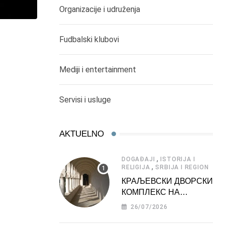
Organizacije i udruženja
Fudbalski klubovi
Mediji i entertainment
Servisi i usluge
AKTUELNO
,
DOGAĐAJI
ISTORIJA I
,
RELIGIJA
SRBIJA I REGION
КРАЉЕВСКИ ДВОРСКИ
КОМПЛЕКС НА
ДЕДИЊУ –
26/07/2026
ТУРИСТИЧКА