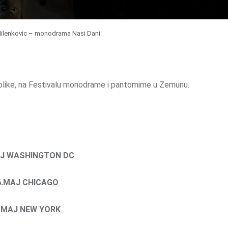
ilenkovic – monodrama Nasi Dani
ublike, na Festivalu monodrame i pantomime u Zemunu.
AJ WASHINGTON DC
6.MAJ CHICAGO
 MAJ NEW YORK