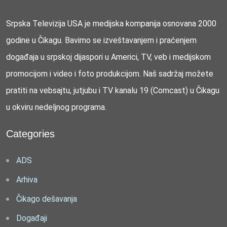
Srpska Televizija USA je medijska kompanija osnovana 2000
godine u Čikagu. Bavimo se izveštavanjem i praćenjem
događaja u srpskoj dijaspori u Americi, TV, veb i medijskom
promocijom i video i foto produkcijom. Naš sadržaj možete
pratiti na vebsajtu, jutjubu i TV kanalu 19 (Comcast) u Čikagu
u okviru nedeljnog programa.
Categories
ADS
Arhiva
Čikago dešavanja
Događaji