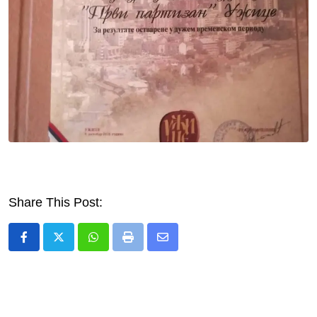
Share This Post:
Whatsapp
Print
Share
via
Email