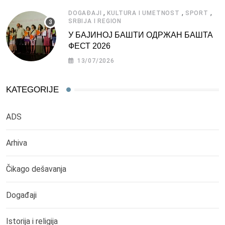
,
,
,
DOGAĐAJI
KULTURA I UMETNOST
SPORT
SRBIJA I REGION
У БАЈИНОЈ БАШТИ ОДРЖАН БАШТА
ФЕСТ 2026
13/07/2026
KATEGORIJE
ADS
Arhiva
Čikago dešavanja
Događaji
Istorija i religija