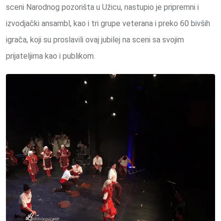
sceni Narodnog pozorišta u Užicu, nastupio je pripremni i
izvodjački ansambl, kao i tri grupe veterana i preko 60 bivših
igrača, koji su proslavili ovaj jubilej na sceni sa svojim
prijateljima kao i publikom.