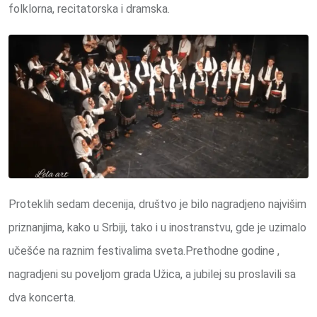
folklorna, recitatorska i dramska.
Proteklih sedam decenija, društvo je bilo nagradjeno najvišim
priznanjima, kako u Srbiji, tako i u inostranstvu, gde je uzimalo
učešće na raznim festivalima sveta.Prethodne godine ,
nagradjeni su poveljom grada Užica, a jubilej su proslavili sa
dva koncerta.