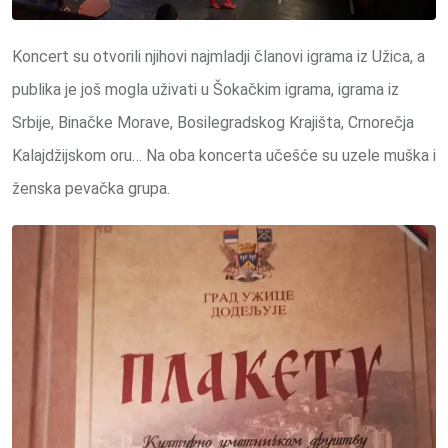
Koncert su otvorili njihovi najmladji članovi igrama iz Užica, a
publika je još mogla uživati u Šokačkim igrama, igrama iz
Srbije, Binačke Morave, Bosilegradskog Krajišta, Crnorečja
Kalajdžijskom oru… Na oba koncerta učešće su uzele muška i
ženska pevačka grupa.