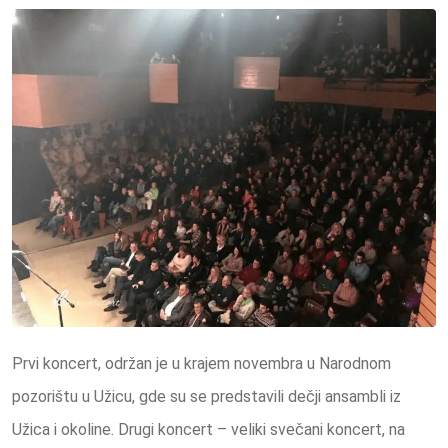
Prvi koncert, održan je u krajem novembra u Narodnom
pozorištu u Užicu, gde su se predstavili dečji ansambli iz
Užica i okoline. Drugi koncert – veliki svečani koncert, na