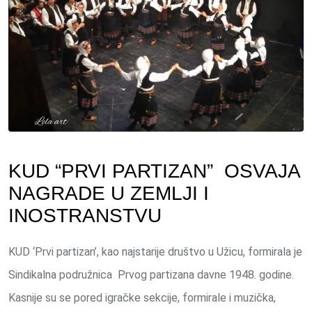
Email
KUD “PRVI PARTIZAN” OSVAJA
NAGRADE U ZEMLJI I
INOSTRANSTVU
KUD ‘Prvi partizan’, kao najstarije društvo u Užicu, formirala je
Sindikalna podružnica Prvog partizana davne 1948. godine.
Kasnije su se pored igračke sekcije, formirale i muzička,