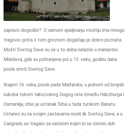
zapravo dogodilo? O samom spaljivanju moštiju ima mnogo
tragova i priča o tom groznom događaju je dobro poznata.
Mošti Svetog Save su se u to doba nalazile u manastiru
Mileševa, gde su pohranjene još u 13. veku, godinu dana
posle smrti Svetog Save.
Krajem 16. veka, posle pada Mađarske, u jednom od brojnih
sukoba tokom takozvanog Dugog rata između Habzburga i
Osmanlija, izbio je ustanak Srba u tada turskom Banatu.
Ustanici su na svojim zastavama nosili lik Svetog Save, a u
Carigradu se tragalo za načinom kojim bi se slomio duh