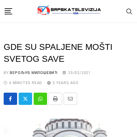
Skip
to
content
GDE SU SPALJENE MOŠTI
SVETOG SAVE
BY
ВЕРОЉУБ МИЛОШЕВИЋ
25/02/2021
6 MINUTES READ
5 YEARS AGO
Whatsapp
Print
Share
via
Email