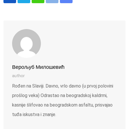
Whatsapp
Print
Share
via
Email
Верољуб Милошевић
author
Rođen na Slaviji. Davno, vrlo davno (u prvoj polovini
prošlog veka) Odrastao na beogradskoj kaldrmi,
kasnije šlifovao na beogradskom asfaltu, prisvajao
tuđa iskustva i znanje.