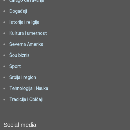
Čikago dešavanja
Događaji
Istorija i religija
Kultura i umetnost
Severna Amerika
Šou biznis
Sport
Srbija i region
Tehnologija i Nauka
Tradicija i Običaji
Social media