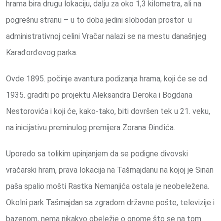
hrama bira drugu lokaciju, dalju za oko 1,3 kilometra, ali na
pogrešnu stranu – u to doba jedini slobodan prostor u
administrativnoj celini Vračar nalazi se na mestu današnjeg
Karađorđevog parka.
Ovde 1895. počinje avantura podizanja hrama, koji će se od
1935. graditi po projektu Aleksandra Deroka i Bogdana
Nestorovića i koji će, kako-tako, biti dovršen tek u 21. veku,
na inicijativu preminulog premijera Zorana Đinđića.
Uporedo sa tolikim upinjanjem da se podigne divovski
vračarski hram, prava lokacija na Tašmajdanu na kojoj je Sinan
paša spalio mošti Rastka Nemanjića ostala je neobeležena.
Okolni park Tašmajdan sa zgradom državne pošte, televizije i
bazenom, nema nikakvo obeležje o onome što se na tom