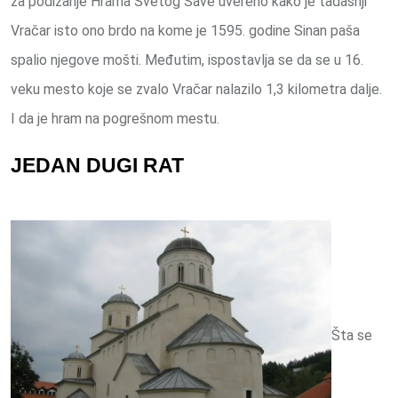
za podizanje Hrama Svetog Save uvereno kako je tadašnji
Vračar isto ono brdo na kome je 1595. godine Sinan paša
spalio njegove mošti. Međutim, ispostavlja se da se u 16.
veku mesto koje se zvalo Vračar nalazilo 1,3 kilometra dalje.
I da je hram na pogrešnom mestu.
JEDAN DUGI RAT
Šta se