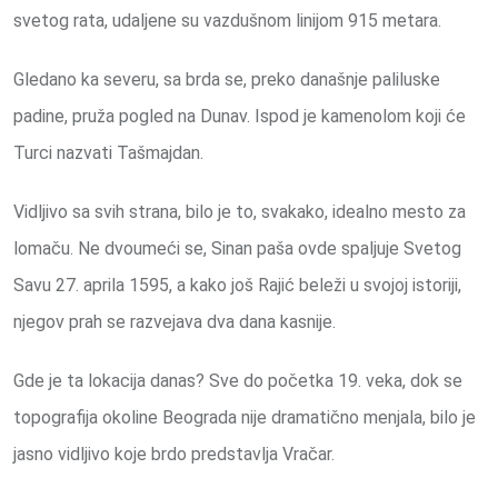
svetog rata, udaljene su vazdušnom linijom 915 metara.
Gledano ka severu, sa brda se, preko današnje paliluske
padine, pruža pogled na Dunav. Ispod je kamenolom koji će
Turci nazvati Tašmajdan.
Vidljivo sa svih strana, bilo je to, svakako, idealno mesto za
lomaču. Ne dvoumeći se, Sinan paša ovde spaljuje Svetog
Savu 27. aprila 1595, a kako još Rajić beleži u svojoj istoriji,
njegov prah se razvejava dva dana kasnije.
Gde je ta lokacija danas? Sve do početka 19. veka, dok se
topografija okoline Beograda nije dramatično menjala, bilo je
jasno vidljivo koje brdo predstavlja Vračar.