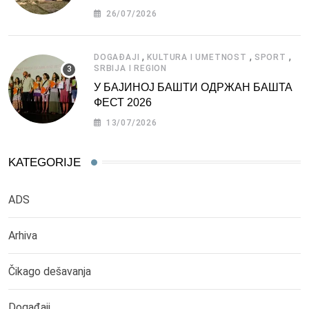
СРБИЈЕ
26/07/2026
,
,
,
DOGAĐAJI
KULTURA I UMETNOST
SPORT
SRBIJA I REGION
У БАЈИНОЈ БАШТИ ОДРЖАН БАШТА
ФЕСТ 2026
13/07/2026
KATEGORIJE
ADS
Arhiva
Čikago dešavanja
Događaji