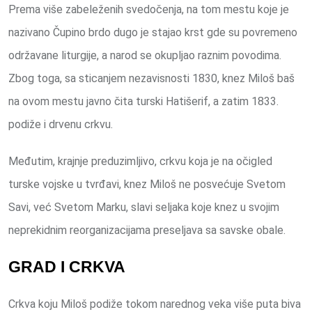
Prema više zabeleženih svedočenja, na tom mestu koje je
nazivano Čupino brdo dugo je stajao krst gde su povremeno
održavane liturgije, a narod se okupljao raznim povodima.
Zbog toga, sa sticanjem nezavisnosti 1830, knez Miloš baš
na ovom mestu javno čita turski Hatišerif, a zatim 1833.
podiže i drvenu crkvu.
Međutim, krajnje preduzimljivo, crkvu koja je na očigled
turske vojske u tvrđavi, knez Miloš ne posvećuje Svetom
Savi, već Svetom Marku, slavi seljaka koje knez u svojim
neprekidnim reorganizacijama preseljava sa savske obale.
GRAD I CRKVA
Crkva koju Miloš podiže tokom narednog veka više puta biva