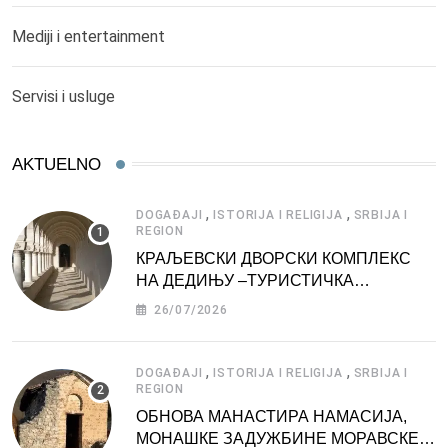
Mediji i entertainment
Servisi i usluge
AKTUELNO
,
,
DOGAĐAJI
ISTORIJA I RELIGIJA
SRBIJA I
REGION
КРАЉЕВСКИ ДВОРСКИ КОМПЛЕКС
НА ДЕДИЊУ –ТУРИСТИЧКА
АТРАКЦИЈА
26/07/2026
,
,
DOGAĐAJI
ISTORIJA I RELIGIJA
SRBIJA I
REGION
ОБНОВА МАНАСТИРА НАМАСИЈА,
МОНАШКЕ ЗАДУЖБИНЕ МОРАВСКЕ