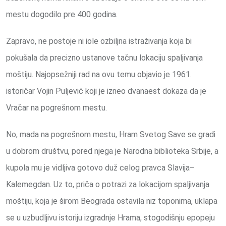
mestu dogodilo pre 400 godina.
Zapravo, ne postoje ni iole ozbiljna istraživanja koja bi
pokušala da precizno ustanove tačnu lokaciju spaljivanja
moštiju. Najopsežniji rad na ovu temu objavio je 1961.
istoričar Vojin Puljević koji je izneo dvanaest dokaza da je
Vračar na pogrešnom mestu.
No, mada na pogrešnom mestu, Hram Svetog Save se gradi
u dobrom društvu, pored njega je Narodna biblioteka Srbije, a
kupola mu je vidljiva gotovo duž celog pravca Slavija–
Kalemegdan. Uz to, priča o potrazi za lokacijom spaljivanja
moštiju, koja je širom Beograda ostavila niz toponima, uklapa
se u uzbudljivu istoriju izgradnje Hrama, stogodišnju epopeju