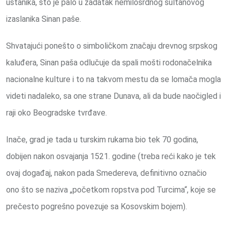
ustanika, što je palo u zadatak nemilosrdnog sultanovog
izaslanika Sinan paše.
Shvatajući ponešto o simboličkom značaju drevnog srpskog
kaluđera, Sinan paša odlučuje da spali mošti rodonačelnika
nacionalne kulture i to na takvom mestu da se lomača mogla
videti nadaleko, sa one strane Dunava, ali da bude naočigled i
raji oko Beogradske tvrđave.
Inače, grad je tada u turskim rukama bio tek 70 godina,
dobijen nakon osvajanja 1521. godine (treba reći kako je tek
ovaj događaj, nakon pada Smedereva, definitivno označio
ono što se naziva „početkom ropstva pod Turcima“, koje se
prečesto pogrešno povezuje sa Kosovskim bojem).