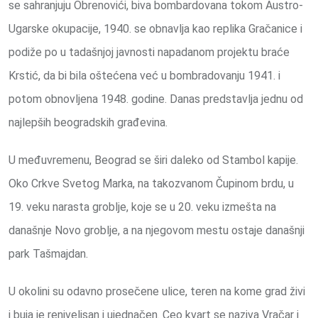
se sahranjuju Obrenovići, biva bombardovana tokom Austro-
Ugarske okupacije, 1940. se obnavlja kao replika Gračanice i
podiže po u tadašnjoj javnosti napadanom projektu braće
Krstić, da bi bila oštećena već u bombradovanju 1941. i
potom obnovljena 1948. godine. Danas predstavlja jednu od
najlepših beogradskih građevina.
U međuvremenu, Beograd se širi daleko od Stambol kapije.
Oko Crkve Svetog Marka, na takozvanom Čupinom brdu, u
19. veku narasta groblje, koje se u 20. veku izmešta na
današnje Novo groblje, a na njegovom mestu ostaje današnji
park Tašmajdan.
U okolini su odavno prosečene ulice, teren na kome grad živi
i buja je renivelisan i ujednačen. Ceo kvart se naziva Vračar i