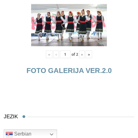
«
‹
of
2
›
»
FOTO GALERIJA VER.2.0
JEZIK
Serbian