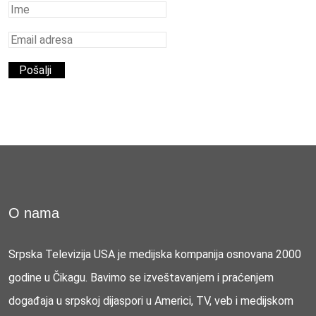
O nama
Srpska Televizija USA je medijska kompanija osnovana 2000
godine u Čikagu. Bavimo se izveštavanjem i praćenjem
događaja u srpskoj dijaspori u Americi, TV, veb i medijskom