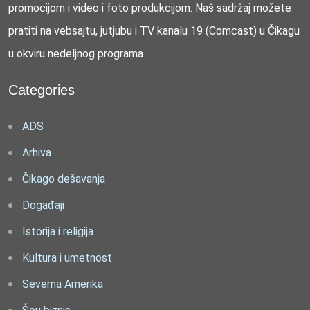
promocijom i video i foto produkcijom. Naš sadržaj možete
pratiti na vebsajtu, jutjubu i TV kanalu 19 (Comcast) u Čikagu
u okviru nedeljnog programa.
Categories
ADS
Arhiva
Čikago dešavanja
Događaji
Istorija i religija
Kultura i umetnost
Severna Amerika