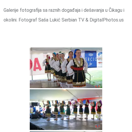
Galerije fotografija sa raznih događaja i dešavanja u Čikagu i
okolini. Fotograf Saša Lukić Serbian TV & DigitalPhotos.us