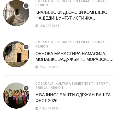
,
,
DOGAĐAJI
ISTORIJA I RELIGIJA
SRBIJA I
REGION
КРАЉЕВСКИ ДВОРСКИ КОМПЛЕКС
НА ДЕДИЊУ –ТУРИСТИЧКА
АТРАКЦИЈА
26/07/2026
,
,
DOGAĐAJI
ISTORIJA I RELIGIJA
SRBIJA I
REGION
ОБНОВА МАНАСТИРА НАМАСИЈА,
МОНАШКЕ ЗАДУЖБИНЕ МОРАВСКЕ
СРБИЈЕ
26/07/2026
,
,
,
DOGAĐAJI
KULTURA I UMETNOST
SPORT
SRBIJA I REGION
У БАЈИНОЈ БАШТИ ОДРЖАН БАШТА
ФЕСТ 2026
13/07/2026