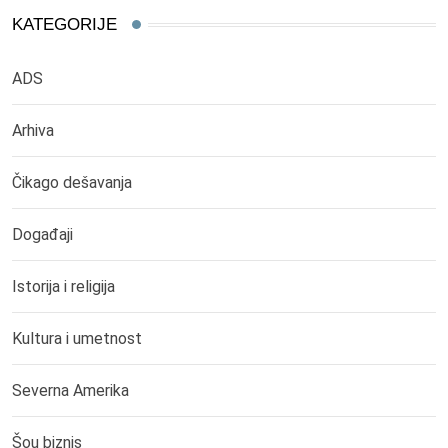
KATEGORIJE
ADS
Arhiva
Čikago dešavanja
Događaji
Istorija i religija
Kultura i umetnost
Severna Amerika
Šou biznis