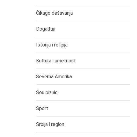
Čikago dešavanja
Događaji
Istorija i religija
Kultura i umetnost
Severna Amerika
Šou biznis
Sport
Srbija i region