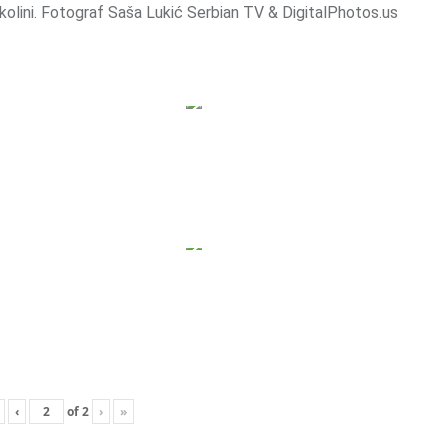
 okolini. Fotograf Saša Lukić Serbian TV & DigitalPhotos.us
‹
of
2
›
»