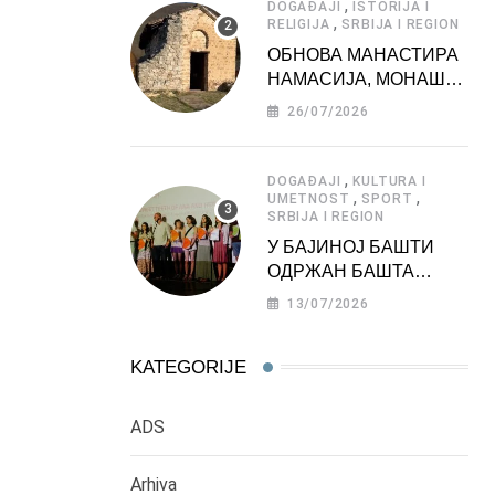
,
DOGAĐAJI
ISTORIJA I
,
RELIGIJA
SRBIJA I REGION
ОБНОВА МАНАСТИРА
НАМАСИЈА, МОНАШКЕ
ЗАДУЖБИНЕ
26/07/2026
МОРАВСКЕ СРБИЈЕ
,
DOGAĐAJI
KULTURA I
,
,
UMETNOST
SPORT
SRBIJA I REGION
У БАЈИНОЈ БАШТИ
ОДРЖАН БАШТА
ФЕСТ 2026
13/07/2026
KATEGORIJE
ADS
Arhiva