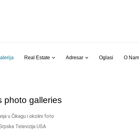
alerija
Real Estate
Adresar
Oglasi
O Na
 photo galleries