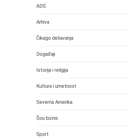
ADS
Arhiva
Čikago dešavanja
Događaji
Istorija i religija
Kultura i umetnost
Severna Amerika
Šou biznis
Sport