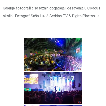
Galerije fotografija sa raznih događaja i dešavanja u Čikagu i
okolini. Fotograf Saša Lukić Serbian TV & DigitalPhotos.us