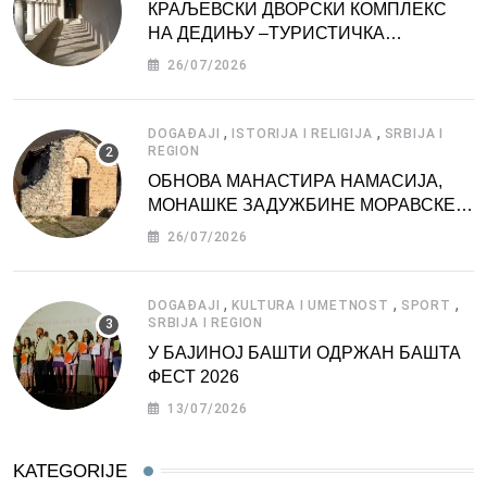
КРАЉЕВСКИ ДВОРСКИ КОМПЛЕКС
НА ДЕДИЊУ –ТУРИСТИЧКА
АТРАКЦИЈА
26/07/2026
,
,
DOGAĐAJI
ISTORIJA I RELIGIJA
SRBIJA I
REGION
ОБНОВА МАНАСТИРА НАМАСИЈА,
МОНАШКЕ ЗАДУЖБИНЕ МОРАВСКЕ
СРБИЈЕ
26/07/2026
,
,
,
DOGAĐAJI
KULTURA I UMETNOST
SPORT
SRBIJA I REGION
У БАЈИНОЈ БАШТИ ОДРЖАН БАШТА
ФЕСТ 2026
13/07/2026
KATEGORIJE