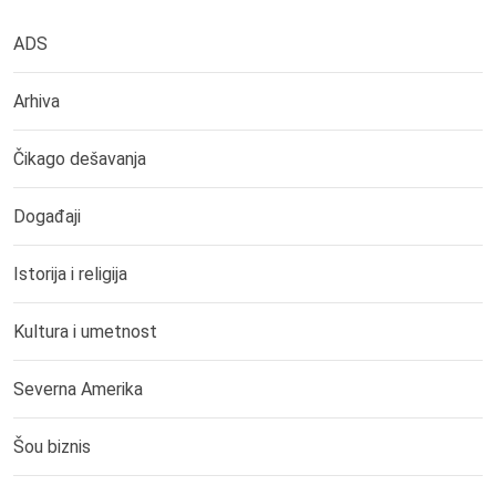
ADS
Arhiva
Čikago dešavanja
Događaji
Istorija i religija
Kultura i umetnost
Severna Amerika
Šou biznis