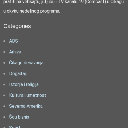
pratiti na vebsajtu, jutjubu i TV kanalu 19 (Comcast) u Čikagu
u okviru nedeljnog programa.
Categories
ADS
Arhiva
Čikago dešavanja
Događaji
Istorija i religija
Kultura i umetnost
Severna Amerika
Šou biznis
Sport