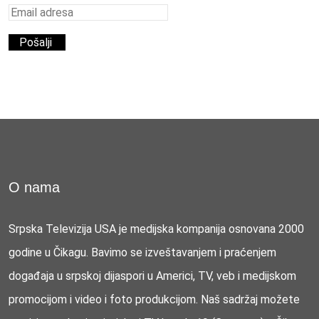
O nama
Srpska Televizija USA je medijska kompanija osnovana 2000
godine u Čikagu. Bavimo se izveštavanjem i praćenjem
događaja u srpskoj dijaspori u Americi, TV, veb i medijskom
promocijom i video i foto produkcijom. Naš sadržaj možete