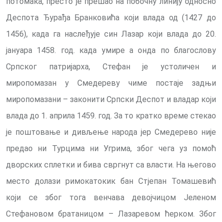
потомака, престо је прешао на побочну линију односно
Деспота Ђурађа Бранковића који влада од (1427 до
1456), када га наслеђује син Лазар који влада до 20.
јануара 1458. год. када умире а онда по благослову
Српског патријарха, Стефан је устоличен и
миропомазан у Смедереву чиме постаје задњи
миропомазани – законити Српски Деспот и владар који
влада до 1. априла 1459. год. За то кратко време стекао
је поштовање и дивљење народа јер Смедерево није
предао ни Турцима ни Угрима, због чега уз помоћ
дворских сплетки и бива свргнут са власти. На његово
место долази римокатокик бан Стјепан Томашевић
који се због тога венчава девојчицом Јеленом
Стефановом братаницом – Лазаревом ћерком. Због