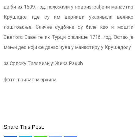
да би их 1509. год. положили у новоизграђени манастир
Крушедол где су им верници указивали велико
поштовање. Сличне судбине су биле као и мошти
Светога Саве те их Турци спалише 1716. год. Остао је
мањи део који се данас чува у манастиру у Крушедолу.
за Српску Телевизију: Жика Ракић
фото: приватна архива
Share This Post: