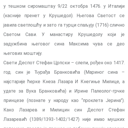
у тешком сиромаштву 9/22 октобра 1476. у
Италији
(касније пренет у Крушедол). Његова Светост се
јавила светлошћу и зато га турци спаљују (1716) слично
Светом Сави. У манастиру Крушедолу који је
задужбина његовог сина Максима чува се део
његових моштију.
Свети Деспот Стефан Црпски – слепи, рођен око 1417.
год. син је Ђурађа Бранковића (Мариног сина –
најстарије ћерке Кнеза Лазара И Кнегиње Милице, а
удате за Вука Бранковића) и Ирине Палеолог-грчке
принцезе (познате у народу као “проклета Јерина”).
Како Лазарев и Милицин син Деспот Стефан
Лазаревић (1389/1393-1402/1427) није имао мушких