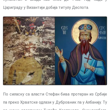
Цариграду у Византији добија титулу Деспота.
По силаску са власти Стефан бива протеран из Србије
па преко Хрватске одлази у Дубровник па у Албанију. Ту