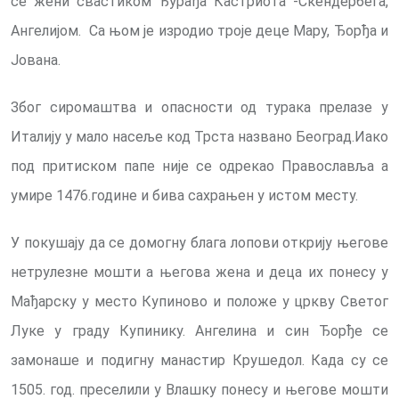
се жени свастиком Ђурађа Кастриота -Скендербега,
Ангелијом. Са њом је изродио троје деце Мару, Ђорђа и
Јована.
Због сиромаштва и опасности од турака прелазе у
Италију у мало насеље код Трста названо Београд.Иако
под притиском папе није се одрекао Православља а
умире 1476.године и бива сахрањен у истом месту.
У покушају да се домогну блага лопови открију његове
нетрулезне мошти а његова жена и деца их понесу у
Мађарску у место Купиново и положе у цркву Светог
Луке у граду Купинику. Ангелина и син Ђорђе се
замонаше и подигну манастир Крушедол. Када су се
1505. год. преселили у Влашку понесу и његове мошти