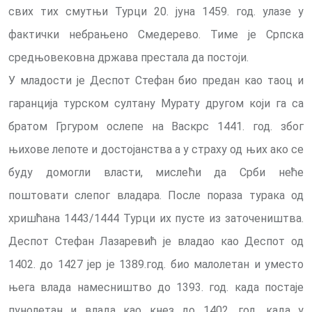
свих тих смутњи Турци 20. јуна 1459. год. улазе у
фактички небрањено Смедерево. Тиме је Српска
средњовековна држава престала да постоји.
У младости је Деспот Стефан био предан као таоц и
гаранција турском султану Мурату другом који га са
братом Гргуром ослепе на Васкрс 1441. год. због
њихове лепоте и достојанства а у страху од њих ако се
буду домогли власти, мислећи да Срби неће
поштовати слепог владара. После пораза турака од
хришћана 1443/1444 Турци их пусте из заточеништва.
Деспот Стефан Лазаревић је владао као Деспот од
1402. до 1427 јер је 1389.год. био малолетан и уместо
њега влада намесништво до 1393. год. када постаје
пунолетан и влада као кнез до 1402. год. када у