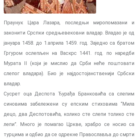
Праунук Цара Лазара, последњи миропомазани и
законити Срспки средњевековни владар. Владао је од
јануара 1458. до 1.априла 1459. год. Заједно са братом
Гргуром ослепљен на Васкрс 1441. год. по наредби
Мурата II (који је мислио да Срби неће поштовати
слепог владара). Био је најдостојанственији Србски
владар.
Сусрет оца Деспота Ђурађа Бранковића са слепим
синовима забележени су епским стиховима “Мила
децо, два Деспотовића, колико сте слепи толико сте
лепи”. Много је помагао Цркве, храбро се носио са
турцима и одбио да се одрекне Православља до смрти