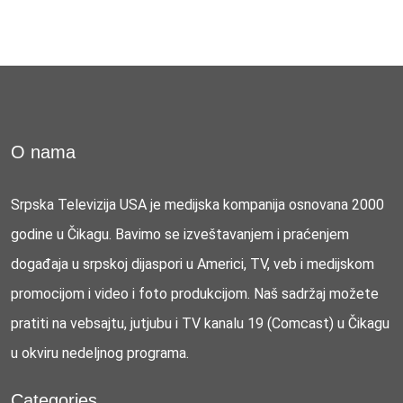
O nama
Srpska Televizija USA je medijska kompanija osnovana 2000
godine u Čikagu. Bavimo se izveštavanjem i praćenjem
događaja u srpskoj dijaspori u Americi, TV, veb i medijskom
promocijom i video i foto produkcijom. Naš sadržaj možete
pratiti na vebsajtu, jutjubu i TV kanalu 19 (Comcast) u Čikagu
u okviru nedeljnog programa.
Categories