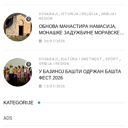
,
,
DOGAĐAJI
ISTORIJA I RELIGIJA
SRBIJA I
REGION
ОБНОВА МАНАСТИРА НАМАСИЈА,
МОНАШКЕ ЗАДУЖБИНЕ МОРАВСКЕ
СРБИЈЕ
26/07/2026
,
,
,
DOGAĐAJI
KULTURA I UMETNOST
SPORT
SRBIJA I REGION
У БАЈИНОЈ БАШТИ ОДРЖАН БАШТА
ФЕСТ 2026
13/07/2026
KATEGORIJE
ADS