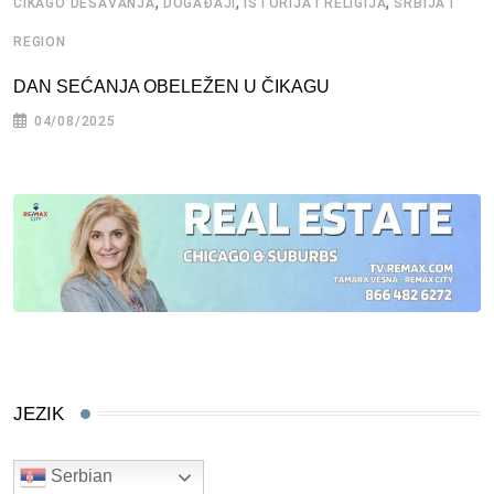
,
,
,
ČIKAGO DEŠAVANJA
DOGAĐAJI
ISTORIJA I RELIGIJA
SRBIJA I
REGION
DAN SEĆANJA OBELEŽEN U ČIKAGU
04/08/2025
JEZIK
Serbian