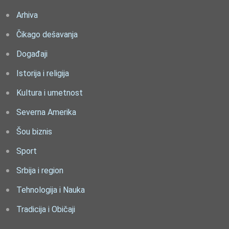
Arhiva
Čikago dešavanja
Događaji
Istorija i religija
Kultura i umetnost
Severna Amerika
Šou biznis
Sport
Srbija i region
Tehnologija i Nauka
Tradicija i Običaji