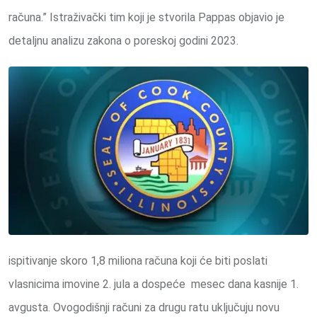
računa.” Istraživački tim koji je stvorila Pappas objavio je
detaljnu analizu zakona o poreskoj godini 2023.
ispitivanje skoro 1,8 miliona računa koji će biti poslati
vlasnicima imovine 2. jula a dospeće mesec dana kasnije 1.
avgusta. Ovogodišnji računi za drugu ratu uključuju novu