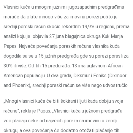
Vlasnici kuća u mnogim južnim i jugozapadnim predgrađima
moraće da plate mnogo više za imovinu porezi pošto je
srednji poreski račun skočio rekordnih 19,9% u regionu, prema
analizi koju je objavila 27 juna blagajnica okruga Kuk Marija
Papas. Najveća povećanja poreskih računa vlasnika kuća
dogodila su se u 15 južnih predgrađa gde su porezi porasli za
30% ili više. Od tih 15 predgrađa, 13 ima uglavnom African
American populaciju. U dva grada, Diksmur i Feniks (Dixmoor
and Phoenix), srednji poreski račun se više nego udvostručio.
„Mnogi vlasnici kuća će biti šokirani i ljuti kada dobiju svoje
račune“, rekla je Papas. „Vlasnici kuća u južnom predgrađu
već plaćaju neke od najvećih poreza na imovinu u zemlji
okrugu, a ova povećanja će dodatno otežati plaćanje tih