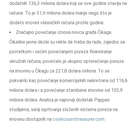
dodatnih 136,3 miliona dolara koji se ove godine stavlja na
račune. To je 51,9 miliona dolara manje nego što je
dodato imovini vlasničkih računa prošle godine.
Značajno povećanje iznosa novca grada Čikaga.
Čikaške javne škole su rekle da treba da rade, zajedno sa
povratkom i većim povećanjem poreza finansiranje
okružnih računa, povećalo je ukupno opterećenje poreza
na imovinu u Čikagu za 221,8 dolara miliona. To se
pokvarilo kao povećanje komercijalnih nekretnina od 116,6
miliona dolara i a povećanje stambene imovine od 103,9
miliona dolara. Analiza je najnoviji dodatak Pappas
studijama, seriji ispitivanja složenih sistema poreza na
imovinu dostupnih na
cookcountitreasurer.com
.