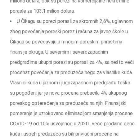
miliona dolara, dok su porezi na komercijalne nekretnine
porasle za 103,1 milion dolara.
U Čikagu su porezi porasli za skromnih 2,6%, uglavnom
zbog povećanja poreski porez i računa za javne škole u ​​
Čikagu se povećavaju u mnogim poreskim prirastima
finansije okruga. U severnim i severozapadnim
predgrađima ukupni porezi su porasli za 4%, sa nešto veći
procenat povećanja za preduzeća nego za vlasnike kuća.
Vlasnici kuća u južnom i jugozapadnom predgrađu teško
su pogođeni jer je nova procena prebacila 4% ukupnog
poreskog opterećenja sa preduzeća na njih. Finansijski
pomeranje je uzrokovano eliminacijom smanjenja procene
COVID-19 od 10% usvojenog u 2020., veće prodajne cene
kuća i uspeh preduzeća su bili privlačni procene na