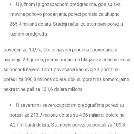
U južnom i jugozapadnom predgrađima, gde su sva
imovina ponovo procenjena, porezi porasla za ukupno
265,4 miliona dolara. Srednji račun za stambeni porez u
južnom predgrađu
povećan za 19,9%, što je najveći procenat povećanja u
najmanje 29 godina, prema podacima blagajnika. Vlasnici kuća
su podneli najveći teret povećanja kao svoje a porezi su
porasli za 396,8 miliona dolara, dok su porezi na komercijalne
nekretnine pali za 121,6 dolara miliona.
U severnim i severozapadnim predgrađima porezi su
porasli za 213,7 miliona dolara sa 4,06 milijardi dolara na
4,27 milijardi dolara. Stambeni porezi su porasli za 109,8