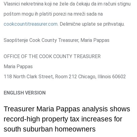
Vlasnici nekretnina koji ne žele da čekaju da im računi stignu
poštom mogu ih platiti porezi na mreži sada na
cookcountitreasurer.com
. Delimične uplate se prihvataju.
Saopštenje Cook County Treasurer, Maria Pappas
OFFICE OF THE COOK COUNTY TREASURER
Maria Pappas
118 North Clark Street, Room 212 Chicago, Illinois 60602
ENGLISH VERSION
Treasurer Maria Pappas analysis shows
record-high property tax increases for
south suburban homeowners