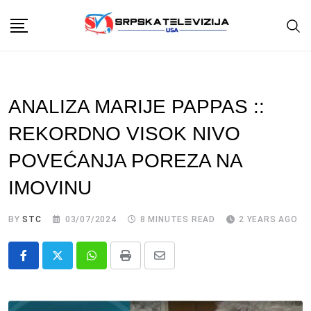
Skip
to
content
ANALIZA MARIJE PAPPAS ::
REKORDNO VISOK NIVO
POVEĆANJA POREZA NA
IMOVINU
BY
STC
03/07/2024
8 MINUTES READ
2 YEARS AGO
Whatsapp
Print
Share
via