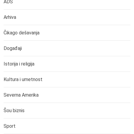
ADS
Arhiva
Čikago dešavanja
Događaji
Istorija i religija
Kultura i umetnost
Severna Amerika
Šou biznis
Sport