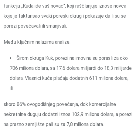
funkciju „Kuda ide vaš novac“, koji raščlanjuje iznose novca
koje je fakturisao svaki poreski okrug i pokazuje da li su se
porezi povećavali ili smanjivali.
Među ključnim nalazima analize:
Širom okruga Kuk, porezi na imovinu su porasli za oko
706 miliona dolara, sa 17,6 dolara milijardi do 18,3 milijarde
dolara. Vlasnici kuća plaćaju dodatnih 611 miliona dolara,
ili
skoro 86% ovogodišnjeg povećanja, dok komercijalne
nekretnine duguju dodatni iznos 102,9 miliona dolara, a porezi
na prazno zemljište pali su za 7,8 miliona dolara.