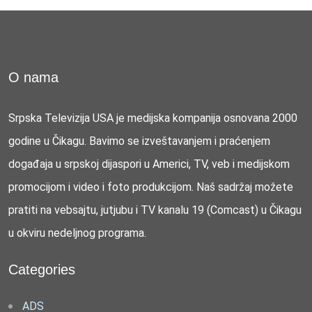
O nama
Srpska Televizija USA je medijska kompanija osnovana 2000
godine u Čikagu. Bavimo se izveštavanjem i praćenjem
događaja u srpskoj dijaspori u Americi, TV, veb i medijskom
promocijom i video i foto produkcijom. Naš sadržaj možete
pratiti na vebsajtu, jutjubu i TV kanalu 19 (Comcast) u Čikagu
u okviru nedeljnog programa.
Categories
ADS