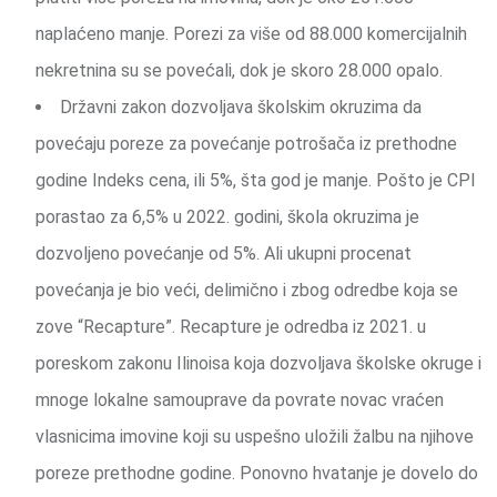
naplaćeno manje. Porezi za više od 88.000 komercijalnih
nekretnina su se povećali, dok je skoro 28.000 opalo.
Državni zakon dozvoljava školskim okruzima da
povećaju poreze za povećanje potrošača iz prethodne
godine Indeks cena, ili 5%, šta god je manje. Pošto je CPI
porastao za 6,5% u 2022. godini, škola okruzima je
dozvoljeno povećanje od 5%. Ali ukupni procenat
povećanja je bio veći, delimično i zbog odredbe koja se
zove “Recapture”. Recapture je odredba iz 2021. u
poreskom zakonu Ilinoisa koja dozvoljava školske okruge i
mnoge lokalne samouprave da povrate novac vraćen
vlasnicima imovine koji su uspešno uložili žalbu na njihove
poreze prethodne godine. Ponovno hvatanje je dovelo do