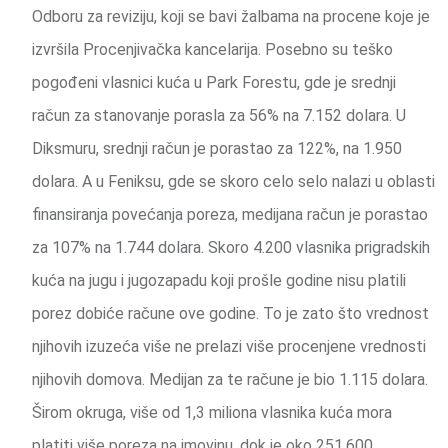
Odboru za reviziju, koji se bavi žalbama na procene koje je
izvršila Procenjivačka kancelarija. Posebno su teško
pogođeni vlasnici kuća u Park Forestu, gde je srednji
račun za stanovanje porasla za 56% na 7.152 dolara. U
Diksmuru, srednji račun je porastao za 122%, na 1.950
dolara. A u Feniksu, gde se skoro celo selo nalazi u oblasti
finansiranja povećanja poreza, medijana račun je porastao
za 107% na 1.744 dolara. Skoro 4.200 vlasnika prigradskih
kuća na jugu i jugozapadu koji prošle godine nisu platili
porez dobiće račune ove godine. To je zato što vrednost
njihovih izuzeća više ne prelazi više procenjene vrednosti
njihovih domova. Medijan za te račune je bio 1.115 dolara.
Širom okruga, više od 1,3 miliona vlasnika kuća mora
platiti više poreza na imovinu, dok je oko 251.600